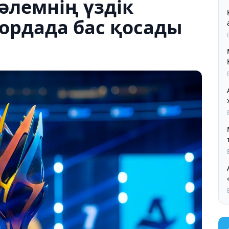
 әлемнің үздік
ордада бас қосады