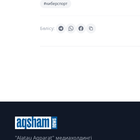
#киберспорт
Бөлісу:
"Alatau Aqparat" медиахолдингі