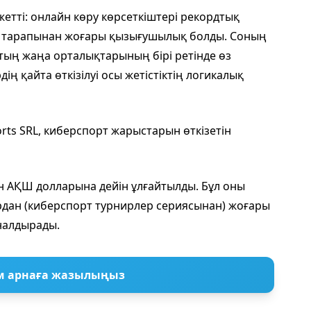
етті: онлайн көру көрсеткіштері рекордтық
ия тарапынан жоғары қызығушылық болды. Соның
тың жаңа орталықтарының бірі ретінде өз
ң қайта өткізілуі осы жетістіктің логикалық
ts SRL, киберспорт жарыстарын өткізетін
н АҚШ долларына дейін ұлғайтылды. Бұл оны
рдан (киберспорт турнирлер сериясынан) жоғары
налдырады.
м арнаға жазылыңыз