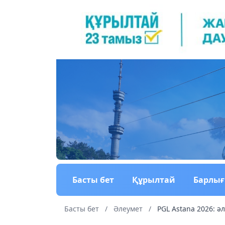
Басты бет
Құрылтай
Барлы
Басты бет
/
Әлеумет
/
PGL Astana 2026: ә