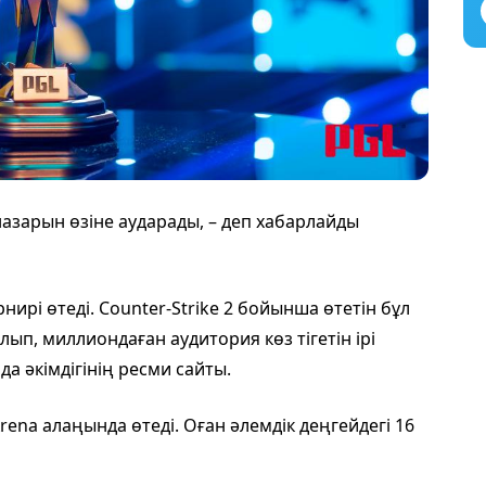
назарын өзіне аударады, – деп хабарлайды
нирі өтеді. Counter-Strike 2 бойынша өтетін бұл
лып, миллиондаған аудитория көз тігетін ірі
а әкімдігінің ресми сайты.
ena алаңында өтеді. Оған әлемдік деңгейдегі 16