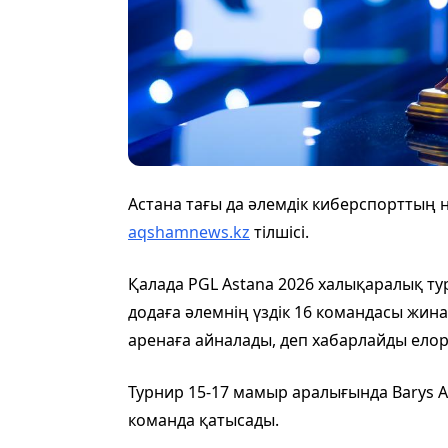
Астана тағы да әлемдік киберспорттың 
aqshamnews.kz
тілшісі.
Қалада PGL Astana 2026 халықаралық тур
додаға әлемнің үздік 16 командасы жина
аренаға айналады, деп хабарлайды елорд
Турнир 15-17 мамыр аралығында Barys Ar
команда қатысады.