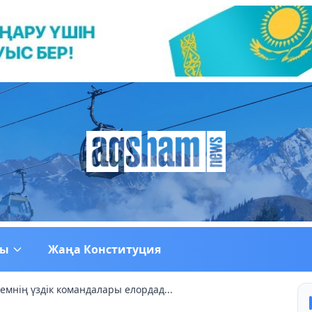
ғы
Жаңа Конституция
лемнің үздік командалары елордад...