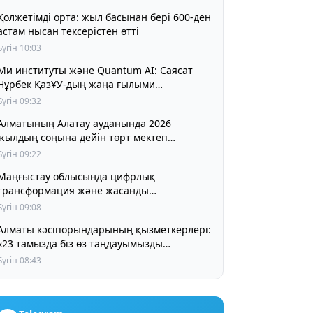
Қолжетімді орта: жыл басынан бері 600-ден
астам нысан тексерістен өтті
Бүгін 10:03
Ми институты және Quantum AI: Саясат
Нұрбек ҚазҰУ-дың жаңа ғылыми
алаңдарымен танысты
Бүгін 09:32
Алматының Алатау ауданында 2026
жылдың соңына дейін төрт мектеп
ашылып, ірі инфрақұрылымдық жобалар
Бүгін 09:22
аяқталады
Маңғыстау облысында цифрлық
трансформация және жасанды
интеллектіні дамыту мәселелері қаралды
Бүгін 09:08
Алматы кәсіпорындарының қызметкерлері:
«23 тамызда біз өз таңдауымызды
жасаймыз»
Бүгін 08:43