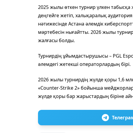
2025 жылы өткен турнир үлкен табысқа ж
деңгейге жетіп, халықаралық аудитор
нәтижесінде Астана әлемдік киберспорт
мәртебесін нығайтты. 2026 жылы турнирді
жалғасы болды.
Турнирдің ұйымдастырушысы – PGL Espor
әлемдегі жетекші операторлардың бірі.
2026 жылы турнирдің жүлде қоры 1,6 мл
«Counter-Strike 2» бойынша мейджорла
жүлде қоры бар жарыстардың біріне ай
Телегра