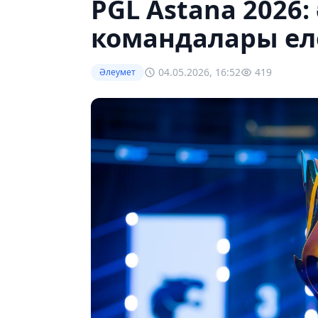
PGL Astana 2026:
командалары ел
04.05.2026, 16:52
419
Әлеумет