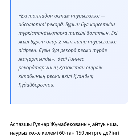
«Екі тоннадан астам наурызкөже —
абсолютті рекорд. Бұрын бұл көрсеткіш
түркістандықтарға тиесілі болатын. Екі
жыл бұрын олар 2 мың литр наурызкөже
пісірген. Бүгін бұл рекорд ресми түрде
жаңартылды», деді Гиннес
рекордтарының Қазақстан өңірлік
кітабының ресми өкілі Қуандық
Құдайбергенов.
Аспазшы Гүлнәр Жұмабекованың айтуынша,
наурыз көже көлемі 60-тан 150 литрге дейінгі