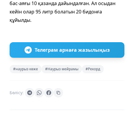
бас-аяғы 10 қазанда дайындалған. Ал осыдан
кейін олар 95 литр болатын 20 бидонға
құйылды.
Телеграм арнаға жазылыңыз
#наурыз көже
#Наурыз мейрамы
#Рекорд
Бөлісу: