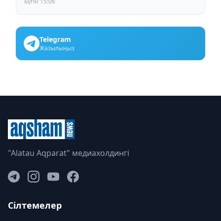
Бүгін 15:06
Telegram
Жазылыңыз
"Alatau Aqparat" медиахолдингі
Сілтемелер