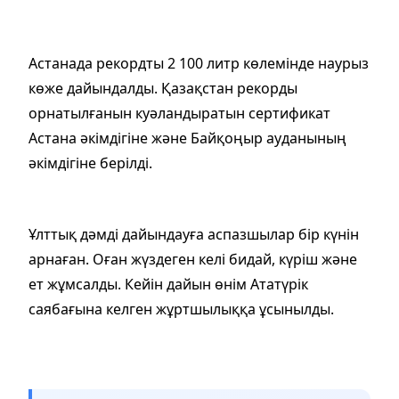
Астанада рекордты 2 100 литр көлемінде наурыз
көже дайындалды. Қазақстан рекорды
орнатылғанын куәландыратын сертификат
Астана әкімдігіне және Байқоңыр ауданының
әкімдігіне берілді.
Ұлттық дәмді дайындауға аспазшылар бір күнін
арнаған. Оған жүздеген келі бидай, күріш және
ет жұмсалды. Кейін дайын өнім Ататүрік
саябағына келген жұртшылыққа ұсынылды.