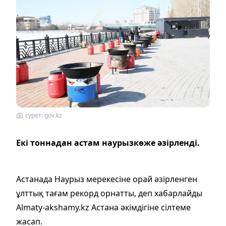
сурет: gov.kz
Екі тоннадан астам наурызкөже
әзірленді.
Астанада Наурыз мерекесіне орай әзірленген
ұлттық тағам рекорд орнатты, деп хабарлайды
Аlmaty-akshamy.kz Астана әкімдігіне сілтеме
жасап.