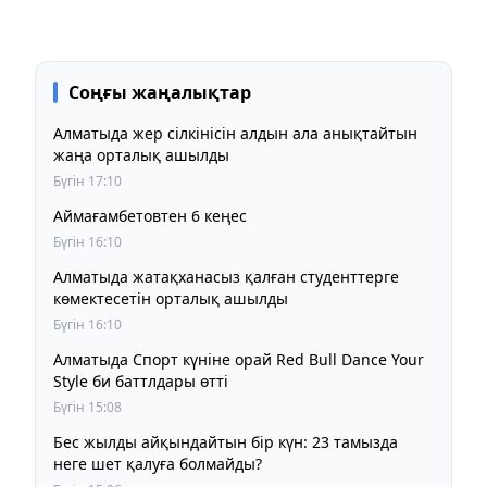
Соңғы жаңалықтар
Алматыда жер сілкінісін алдын ала анықтайтын
жаңа орталық ашылды
Бүгін 17:10
Аймағамбетовтен 6 кеңес
Бүгін 16:10
Алматыда жатақханасыз қалған студенттерге
көмектесетін орталық ашылды
Бүгін 16:10
Алматыда Спорт күніне орай Red Bull Dance Your
Style би баттлдары өтті
Бүгін 15:08
Бес жылды айқындайтын бір күн: 23 тамызда
неге шет қалуға болмайды?