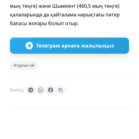
мың теңге) және Шымкент (460,5 мың теңге)
қалаларында да қайталама нарықтағы пәтер
бағасы жоғары болып отыр.
Телеграм арнаға жазылыңыз
#тұрғын үй
Бөлісу: