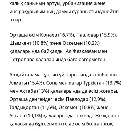
халық санының артуы, урбанизация және
инфрақұрылымның дамуы сұранысты күшейтіп
отыр.
Орташа өсім Қонаев (16,7%), Павлодар (15,9%),
Шымкент (10,8%) және Өскемен (10,2%)
қалаларында байқалды. Ал Жезқазған мен
Петропавл қалаларында баға өзгермеген.
Ал қайталама тұрғын үй нарығында көшбасшы –
Алматы (15,4%). Сонымен қатар Түркістан (13,7%)
мен Ақтөбе (13%) қалаларында да өсім жоғары.
Орташа деңгейдегі өсім Павлодар (12,9%),
Талдықорған (11,6%), Өскемен (10,8%) және
Астана (10,1%) қалаларында тіркелді. Жезқазған
қаласында бұл сегментте де өсім болған жоқ.