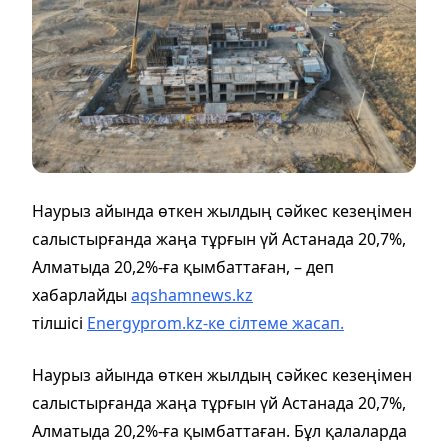
Наурыз айында өткен жылдың сәйкес кезеңімен
салыстырғанда жаңа тұрғын үй Астанада 20,7%,
Алматыда 20,2%-ға қымбаттаған, – деп
хабарлайды
aqshamnews.kz
тілшісі
Energyprom.kz-ке сілтеме жасап
.
Наурыз айында өткен жылдың сәйкес кезеңімен
салыстырғанда жаңа тұрғын үй Астанада 20,7%,
Алматыда 20,2%-ға қымбаттаған. Бұл қалаларда