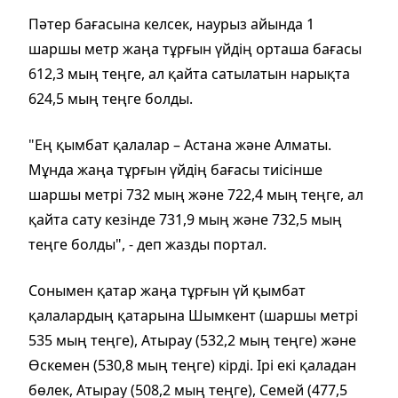
Пәтер бағасына келсек, наурыз айында 1
шаршы метр жаңа тұрғын үйдің орташа бағасы
612,3 мың теңге, ал қайта сатылатын нарықта
624,5 мың теңге болды.
"Ең қымбат қалалар – Астана және Алматы.
Мұнда жаңа тұрғын үйдің бағасы тиісінше
шаршы метрі 732 мың және 722,4 мың теңге, ал
қайта сату кезінде 731,9 мың және 732,5 мың
теңге болды", - деп жазды портал.
Сонымен қатар жаңа тұрғын үй қымбат
қалалардың қатарына Шымкент (шаршы метрі
535 мың теңге), Атырау (532,2 мың теңге) және
Өскемен (530,8 мың теңге) кірді. Ірі екі қаладан
бөлек, Атырау (508,2 мың теңге), Семей (477,5