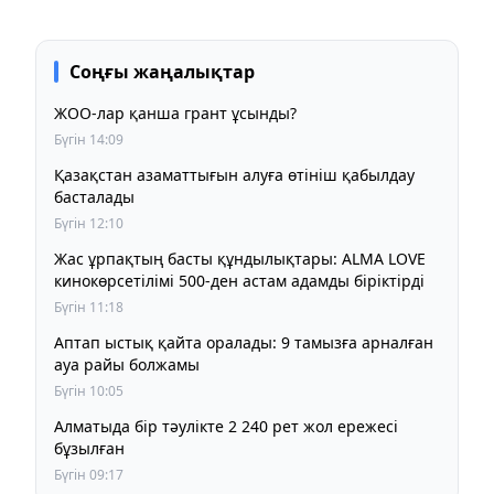
Соңғы жаңалықтар
ЖОО-лар қанша грант ұсынды?
Бүгін 14:09
Қазақстан азаматтығын алуға өтініш қабылдау
басталады
Бүгін 12:10
Жас ұрпақтың басты құндылықтары: ALMA LOVE
кинокөрсетілімі 500-ден астам адамды біріктірді
Бүгін 11:18
Аптап ыстық қайта оралады: 9 тамызға арналған
ауа райы болжамы
Бүгін 10:05
Алматыда бір тәулікте 2 240 рет жол ережесі
бұзылған
Бүгін 09:17