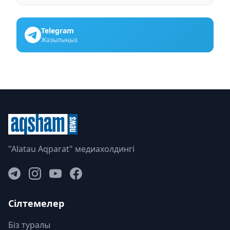
Telegram
Жазылыңыз
"Alatau Aqparat" медиахолдингі
Сілтемелер
Біз туралы