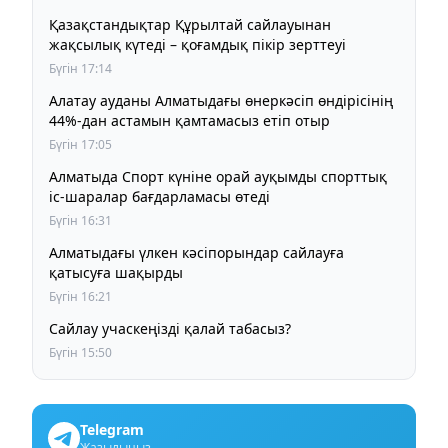
Қазақстандықтар Құрылтай сайлауынан
жақсылық күтеді – қоғамдық пікір зерттеуі
Бүгін 17:14
Алатау ауданы Алматыдағы өнеркәсіп өндірісінің
44%-дан астамын қамтамасыз етіп отыр
Бүгін 17:05
Алматыда Спорт күніне орай ауқымды спорттық
іс-шаралар бағдарламасы өтеді
Бүгін 16:31
Алматыдағы үлкен кәсіпорындар сайлауға
қатысуға шақырды
Бүгін 16:21
Сайлау учаскеңізді қалай табасыз?
Бүгін 15:50
Telegram
Жазылыңыз