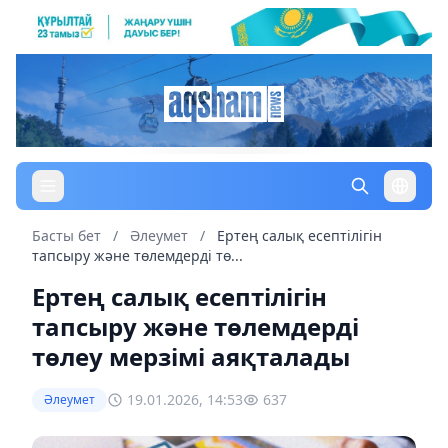
Басты бет
/
Әлеумет
/
Ертең салық есептілігін
тапсыру және төлемдерді тө...
Ертең салық есептілігін
тапсыру және төлемдерді
төлеу мерзімі аяқталады
19.01.2026, 14:53
637
Әлеумет