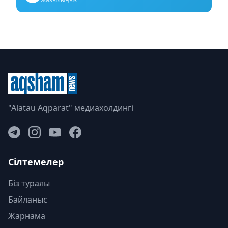
"Alatau Aqparat" медиахолдингі
Сілтемелер
Біз туралы
Байланыс
Жарнама