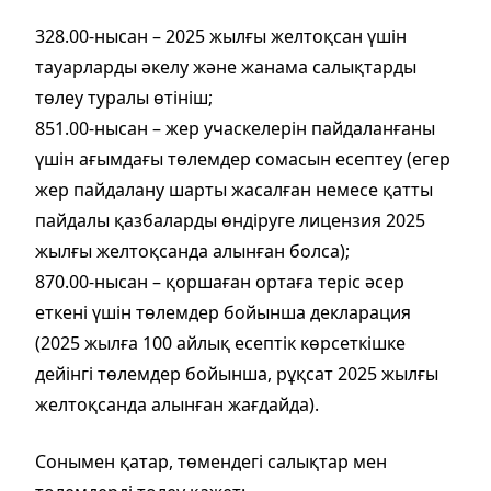
328.00-нысан – 2025 жылғы желтоқсан үшін
тауарларды әкелу және жанама салықтарды
төлеу туралы өтініш;
851.00-нысан – жер учаскелерін пайдаланғаны
үшін ағымдағы төлемдер сомасын есептеу (егер
жер пайдалану шарты жасалған немесе қатты
пайдалы қазбаларды өндіруге лицензия 2025
жылғы желтоқсанда алынған болса);
870.00-нысан – қоршаған ортаға теріс әсер
еткені үшін төлемдер бойынша декларация
(2025 жылға 100 айлық есептік көрсеткішке
дейінгі төлемдер бойынша, рұқсат 2025 жылғы
желтоқсанда алынған жағдайда).
Сонымен қатар, төмендегі салықтар мен