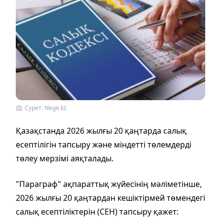
Сурет: Nege.kz
Қазақстанда 2026 жылғы 20 қаңтарда салық
есептілігін тапсыру және міндетті төлемдерді
төлеу мерзімі аяқталады.
"Параграф" ақпараттық жүйесінің мәліметінше,
2026 жылғы 20 қаңтардан кешіктірмей төмендегі
салық есептіліктерін (СЕН) тапсыру қажет: