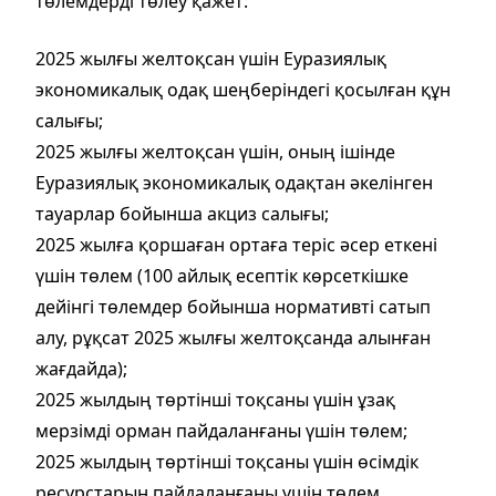
төлемдерді төлеу қажет:
2025 жылғы желтоқсан үшін Еуразиялық
экономикалық одақ шеңберіндегі қосылған құн
салығы;
2025 жылғы желтоқсан үшін, оның ішінде
Еуразиялық экономикалық одақтан әкелінген
тауарлар бойынша акциз салығы;
2025 жылға қоршаған ортаға теріс әсер еткені
үшін төлем (100 айлық есептік көрсеткішке
дейінгі төлемдер бойынша нормативті сатып
алу, рұқсат 2025 жылғы желтоқсанда алынған
жағдайда);
2025 жылдың төртінші тоқсаны үшін ұзақ
мерзімді орман пайдаланғаны үшін төлем;
2025 жылдың төртінші тоқсаны үшін өсімдік
ресурстарын пайдаланғаны үшін төлем.