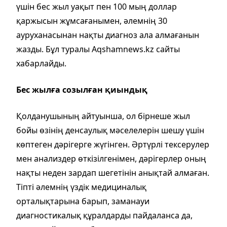
үшін бес жыл уақыт пен 100 мың доллар
қаржысын жұмсағанымен, әлемнің 30
ауруханасынан нақты диагноз ала алмағанын
жазды. Бұл туралы Aqshamnews.kz сайты
хабарлайды.
Бес жылға созылған қиындық
Қолданушының айтуынша, ол бірнеше жыл
бойы өзінің денсаулық мәселелерін шешу үшін
көптеген дәрігерге жүгінген. Әртүрлі тексерулер
мен анализдер өткізілгенімен, дәрігерлер оның
нақты неден зардап шегетінін анықтай алмаған.
Тіпті әлемнің үздік медициналық
орталықтарына барып, заманауи
диагностикалық құралдарды пайдаланса да,