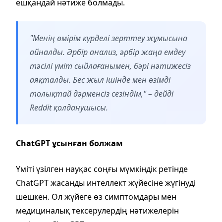
ешқандай нәтиже болмады.
"Менің өмірім күрделі зерттеу жұмысына
айналды. Әрбір анализ, әрбір жаңа емдеу
тәсілі үміт сыйлағанымен, бәрі нәтижесіз
аяқталды. Бес жыл ішінде мен өзімді
толықтай дәрменсіз сезіндім," – дейді
Reddit қолданушысы.
ChatGPT ұсынған болжам
Үміті үзілген науқас соңғы мүмкіндік ретінде
ChatGPT жасанды интеллект жүйесіне жүгінуді
шешкен. Ол жүйеге өз симптомдары мен
медициналық тексерулердің нәтижелерін