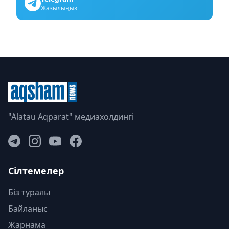
Жазылыңыз
"Alatau Aqparat" медиахолдингі
Сілтемелер
Біз туралы
Байланыс
Жарнама