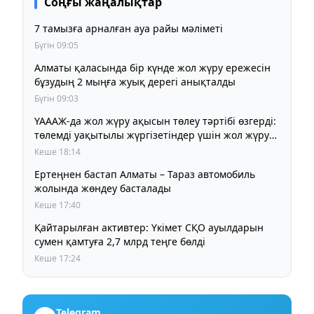
Соңғы жаңалықтар
7 тамызға арналған ауа райы мәліметі
Бүгін 09:05
Алматы қаласында бір күнде жол жүру ережесін
бұзудың 2 мыңға жуық дерегі анықталды
Бүгін 09:03
ҮАААЖ-да жол жүру ақысын төлеу тәртібі өзгерді:
төлемді уақытылы жүргізетіндер үшін жол жүру
құны бұрынғы деңгейде сақталады
Кеше 18:14
Ертеңнен бастап Алматы – Тараз автомобиль
жолында жөндеу басталады
Кеше 17:40
Қайтарылған активтер: Үкімет СҚО ауылдарын
сумен қамтуға 2,7 млрд теңге бөлді
Кеше 17:24
Telegram