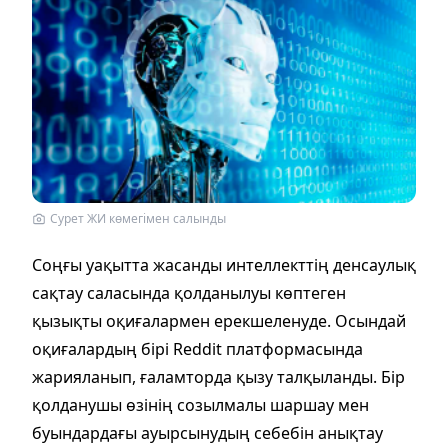
Сурет ЖИ көмегімен салынды
Соңғы уақытта жасанды интеллекттің денсаулық
сақтау саласында қолданылуы көптеген
қызықты оқиғалармен ерекшеленуде. Осындай
оқиғалардың бірі Reddit платформасында
жарияланып, ғаламторда қызу талқыланды. Бір
қолданушы өзінің созылмалы шаршау мен
буындардағы ауырсынудың себебін анықтау