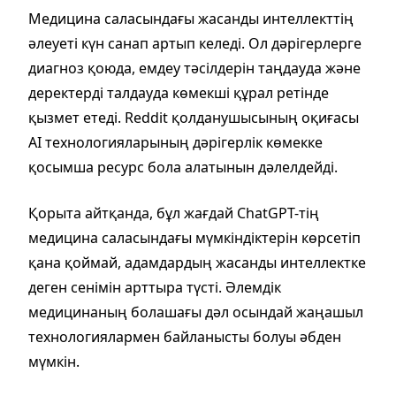
Медицина саласындағы жасанды интеллекттің
әлеуеті күн санап артып келеді. Ол дәрігерлерге
диагноз қоюда, емдеу тәсілдерін таңдауда және
деректерді талдауда көмекші құрал ретінде
қызмет етеді. Reddit қолданушысының оқиғасы
AI технологияларының дәрігерлік көмекке
қосымша ресурс бола алатынын дәлелдейді.
Қорыта айтқанда, бұл жағдай ChatGPT-тің
медицина саласындағы мүмкіндіктерін көрсетіп
қана қоймай, адамдардың жасанды интеллектке
деген сенімін арттыра түсті. Әлемдік
медицинаның болашағы дәл осындай жаңашыл
технологиялармен байланысты болуы әбден
мүмкін.