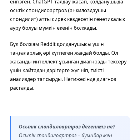
енгізген. ChatGPT талдау жасап, қолданушыда
осьтік спондилоартроз (анкилоздаушы
спондилит) атты сирек кездесетін генетикалық
ауру болуы мүмкін екенін болжады.
Бұл болжам Reddit қолданушысы үшін
таңғаларлық әрі күтпеген жағдай болды. Ол
жасанды интеллект ұсынған диагнозды тексеру
үшін қайтадан дәрігерге жүгініп, тиісті
анализдер тапсырды. Нәтижесінде диагноз
расталды.
Осьтік спондилоартроз дегеніміз не?
Осьтік спондилоартроз – буындар мен