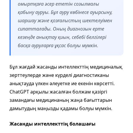
омыртқаға әсер ететін созылмалы
қабыну ауруы. Бұл ауру көбінесе ауырсыну,
шаршау және қозғалыстың шектелуімен
сипатталады. Оның диагнозын ерте
кезеңде анықтау қиын, себебі белгілері
басқа ауруларға ұқсас болуы мүмкін.
Бұл жағдай жасанды интеллекттің медициналық
зерттеулерде және күрделі диагностиканы
анықтауда үлкен әлеуетке ие екенін көрсетті.
ChatGPT арқылы жасалған болжам қазіргі
замандағы медицинаның жаңа бағыттарын
дамытудың маңызды қадамы болуы мүмкін.
Жасанды интеллекттің болашағы