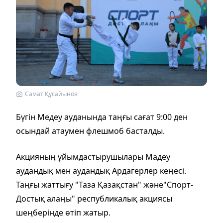
Самат Құсайынов
Бүгін Медеу ауданында таңғы сағат 9:00 ден
осындай атаумен флешмоб басталды.
Акцияның ұйымдастырушылары Мадеу
аудандық мен аудандық Ардагерлер кеңесі.
Таңғы жаттығу "Таза Қазақстан" және"Спорт-
Достық алаңы" республикалық акциясы
шеңберінде өтіп жатыр.