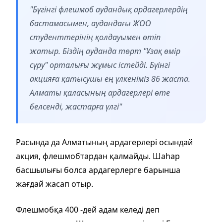
"Бүгінгі флешмоб аудандық ардагерлердің
бастамасымен, аудандағы ЖОО
студенттерінің қолдауымен өтіп
жатыр. Біздің ауданда төрт "Ұзақ өмір
сүру" орталығы жұмыс істейді. Бүінгі
акцияға қатысушы ең үлкеніміз 86 жаста.
Алматы қаласының ардагерлері өте
белсенді, жастарға үлгі"
Расында да Алматының ардагерлері осындай
акция, флешмобтардан қалмайды. Шаһар
басшылығы болса ардагерлерге барынша
жағдай жасап отыр.
Флешмобқа 400 -дей адам келеді деп