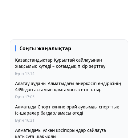
Соңғы жаңалықтар
Қазақстандықтар Құрылтай сайлауынан
жақсылық күтеді – қоғамдық пікір зерттеуі
Бүгін 17:14
Алатау ауданы Алматыдағы өнеркәсіп өндірісінің
44%-дан астамын қамтамасыз етіп отыр
Бүгін 17:05
Алматыда Спорт күніне орай ауқымды спорттық
іс-шаралар бағдарламасы өтеді
Бүгін 16:31
Алматыдағы үлкен кәсіпорындар сайлауға
қатысуға шақырды