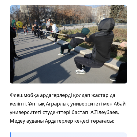
Флешмобқа ардагерлерді қолдап жастар да
келіпті. Ұлттық Аграрлық университеті мен Абай
университеті студенттері бастап А.Тілеубаев,
Медеу ауданы Ардагерлер кеңесі төрағасы: