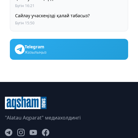
Бүгін 16:21
Сайлау учаскеңізді қалай табасыз?
Бүгін 15:50
Telegram
Жазылыңыз
"Alatau Aqparat" медиахолдингі