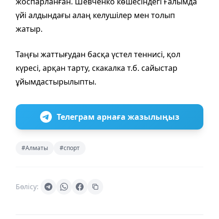
жоспарланған. Шевченко көшесіндегі Ғалымда
үйі алдындағы алаң келушілер мен толып
жатыр.
Таңғы жаттығудан басқа үстел теннисі, қол
күресі, арқан тарту, скакалка т.б. сайыстар
ұйымдастырылыпты.
Телеграм арнаға жазылыңыз
#Алматы
#спорт
Бөлісу: