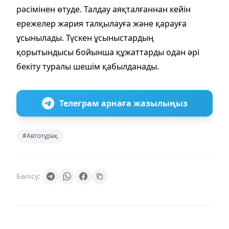
рәсімінен өтуде. Талдау аяқталғаннан кейін
ережелер жария талқылауға және қарауға
ұсынылады. Түскен ұсыныстардың
қорытындысы бойынша құжаттарды одан әрі
бекіту туралы шешім қабылданады.
Телеграм арнаға жазылыңыз
#Автотұрақ
Бөлісу: