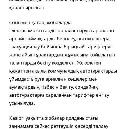
қарастырылған.
Сонымен қатар, жобаларда
электрсамокаттарды орналастыруға арналған
арнайы аймақтарды белгілеу, автокөліктерді
эвакуациялау бойынша бірыңғай тарифтерді
және айыптұрақтардың жұмысына қойылатын
талаптарды бекіту көзделген. Жекелеген
құжатпен ақылы коммуналдық автотұрақтарды
ұйымдастыруға арналған көшелер мен
аумақтардың тізбесін бекіту, сондай-ақ
автотұрақтарға сараланған тарифтер енгізу
ұсынылуда.
Қазіргі уақытта жобалар қолданыстағы
заңнамаға сәйкес реттеушілік әсерді талдау