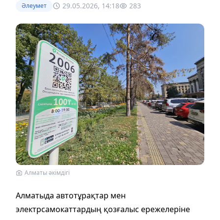
29.05.2026, 14:18
283
Әлеумет
Алматы әкімдігі
Алматыда автотұрақтар мен
электрсамокаттардың қозғалыс ережелеріне