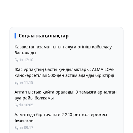
Соңғы жаңалықтар
Қазақстан азаматтығын алуға өтініш қабылдау
басталады
Бүгін 12:10
Жас ұрпақтың басты құндылықтары: ALMA LOVE
кинокөрсетілімі 500-ден астам адамды біріктірді
Бүгін 11:18
Аптап ыстық қайта оралады: 9 тамызға арналған
ауа райы болжамы
Бүгін 10:05
Алматыда бір тәулікте 2 240 рет жол ережесі
бұзылған
Бүгін 09:17