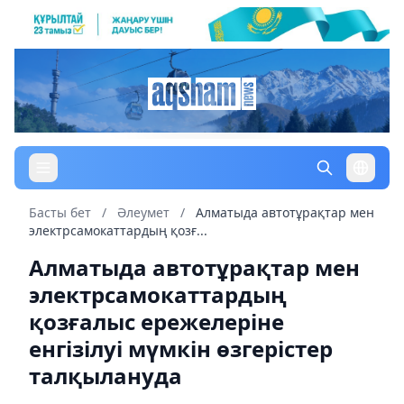
Басты бет
/
Әлеумет
/
Алматыда автотұрақтар мен
электрсамокаттардың қозғ...
Алматыда автотұрақтар мен
электрсамокаттардың
қозғалыс ережелеріне
енгізілуі мүмкін өзгерістер
талқылануда