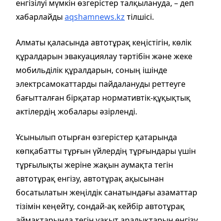
енгізілуі мүмкін өзгерістер талқылануда, – деп
хабарлайды
aqshamnews.kz
тілшісі.
Алматы қаласында автотұрақ кеңістігін, көлік
құралдарын эвакуациялау тәртібін және жеке
мобильділік құралдарын, соның ішінде
электрсамокаттарды пайдалануды реттеуге
бағытталған бірқатар нормативтік-құқықтық
актілердің жобалары әзірленді.
Ұсынылып отырған өзгерістер қатарында
көпқабатты тұрғын үйлердің тұрғындары үшін
тұрғылықты жеріне жақын аумақта тегін
автотұрақ енгізу, автотұрақ ақысынан
босатылатын жеңілдік санатындағы азаматтар
тізімін кеңейту, сондай-ақ кейбір автотұрақ
аймақтарында тегін уақыт аралықтарын енгізу