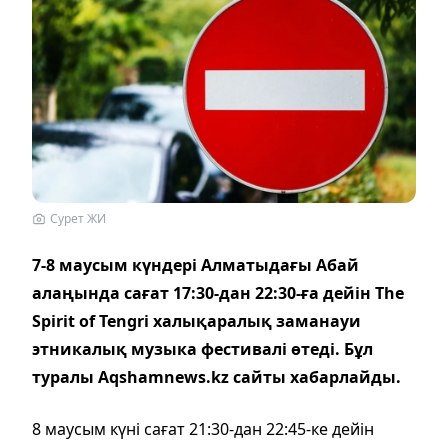
Сурет ЖИ
7-8 маусым күндері Алматыдағы Абай
алаңында сағат 17:30-дан 22:30-ға дейін The
Spirit of Tengri халықаралық заманауи
этникалық музыка фестивалі өтеді. Бұл
туралы Aqshamnews.kz сайты хабарлайды.
8 маусым күні сағат 21:30-дан 22:45-ке дейін