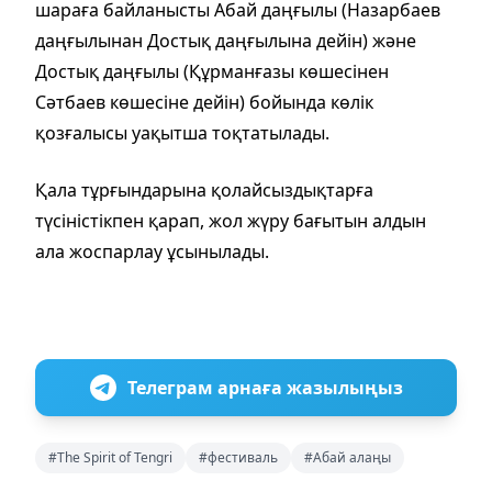
шараға байланысты Абай даңғылы (Назарбаев
даңғылынан Достық даңғылына дейін) және
Достық даңғылы (Құрманғазы көшесінен
Сәтбаев көшесіне дейін) бойында көлік
қозғалысы уақытша тоқтатылады.
Қала тұрғындарына қолайсыздықтарға
түсіністікпен қарап, жол жүру бағытын алдын
ала жоспарлау ұсынылады.
Телеграм арнаға жазылыңыз
#The Spirit of Tengri
#фестиваль
#Абай алаңы