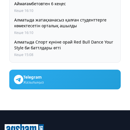
Аймағамбетовтен 6 кеңес
Кеше 16:10
Алматыда жатақханасыз қалған студенттерге
көмектесетін орталық ашылды
Кеше 16:10
Алматыда Спорт күніне орай Red Bull Dance Your
Style би баттлдары өтті
Кеше 15:08
Telegram
Жазылыңыз