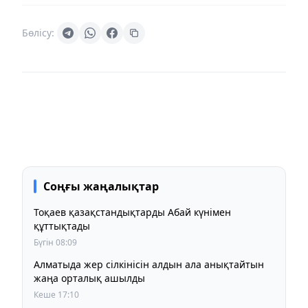
Бөлісу:
Соңғы жаңалықтар
Тоқаев қазақстандықтарды Абай күнімен
құттықтады
Бүгін 08:09
Алматыда жер сілкінісін алдын ала анықтайтын
жаңа орталық ашылды
Кеше 17:10