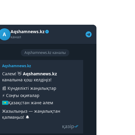
Aqshamnews.kz
A
канал
Aqshamnews.kz каналы
Aqshamnews.kz
Сәлем! 👋
Aqshamnews.kz
каналына қош келдіңіз!
📰 Күнделікті жаңалықтар
⚡️ Соңғы оқиғалар
Қазақстан және әлем
Жазылыңыз — жаңалықтан
қалмаңыз! 🔔
қазір