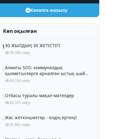
Каналға жазылу
Көп оқылған
30 ЖЫЛДЫҢ 30 ЖЕТІСТІГІ
1
78,386 көру
Алматы SOS: коммуналдық
2
қызметшілерге арналған ыстық шай
және кондитер өнімдері
44,184 көру
Отбасы туралы мақал-мәтелдер
3
43,325 көру
Жас жеткіншектер - елдің ертеңі!
4
36,982 көру