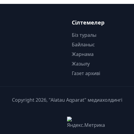
Сілтемелер
Біз туралы
Байланыс
Жарнама
Жазылу
Газет архиві
Copyright 2026, "Alatau Aqparat" медиахолдингі