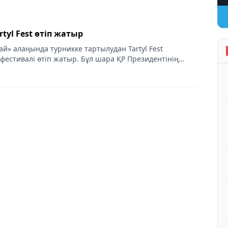
tyl Fest өтіп жатыр
й» алаңында турникке тартылудан Tartyl Fest
фестивалі өтіп жатыр. Бұл шара ҚР Президентінің
а» таланттарды қолдау қоры мен Алматы әкімдігі