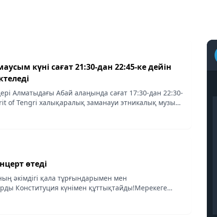
аусым күні сағат 21:30-дан 22:45-ке дейін
ктеледі
ері Алматыдағы Абай алаңында сағат 17:30-дан 22:30-
irit of Tengri халықаралық заманауи этникалық музыка
і. Бұл туралы Aqshamnews.kz сайты хабарлайды.
нцерт өтеді
ың әкімдігі қала тұрғындарымен мен
рды Конституция күнімен құттықтайды!Мерекеге
а сарайы алдындағы Абай алаңында қазақстандық
дарының...