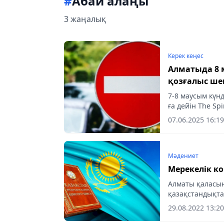
#
Абай алаңы
3 жаңалық
Керек кеңес
Алматыда 8 м
қозғалыс ше
7-8 маусым күнд
ға дейін The Sp
фестивалі өтед
07.06.2025 16:19
Мәдениет
Мерекелік ко
Алматы қаласын
қазақстандықта
орай Республик
29.08.2022 13:20
эстрада жұлдыз