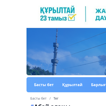
Басты бет
Құрылтай
Барлы
Басты бет
/
Тег