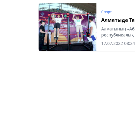
Спорт
Алматыда Tar
Алматының «Аба
республиқалық 
жанындағы «Дар
17.07.2022 08:24
қолдауымен...