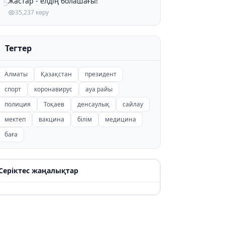
Жастар - елдің болашағы!
5
35,237 көру
Тегтер
Алматы
Қазақстан
президент
спорт
коронавирус
ауа райы
полиция
Тоқаев
денсаулық
сайлау
мектеп
вакцина
білім
медицина
баға
Серіктес жаңалықтар