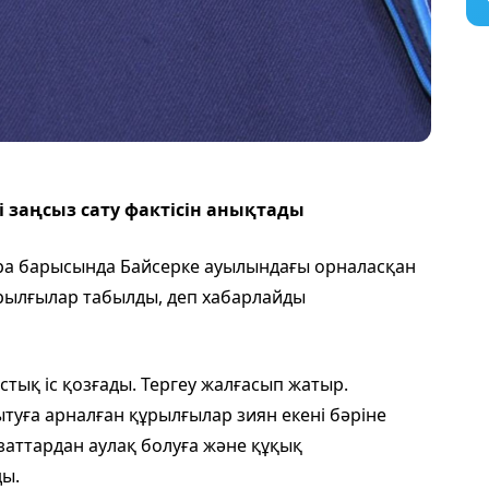
 заңсыз сату фактісін анықтады
ра барысында Байсерке ауылындағы орналасқан
ұрылғылар табылды, деп хабарлайды
ық іс қозғады. Тергеу жалғасып жатыр.
туға арналған құрылғылар зиян екені бәріне
заттардан аулақ болуға және құқық
ы.