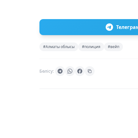
Телегра
#Алматы облысы
#полиция
#вейп
Бөлісу: