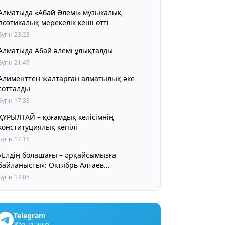
Алматыда «Абай Әлемі» музыкалық-
поэтикалық мерекелік кеші өтті
Бүгін 23:23
Алматыда Абай әлемі ұлықталды
Бүгін 21:47
Алименттен жалтарған алматылық әке
сотталды
Бүгін 17:33
ҰРЫЛТАЙ – қоғамдық келісімнің
конституциялық кепілі
Бүгін 17:16
«Елдің болашағы – әрқайсымызға
байланысты»: Октябрь Алтаев
қазақстандықтарға маңызды үндеу жасады
Бүгін 17:05
Telegram
Жазылыңыз