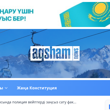
ғы
Жаңа Конституция
сында полиция вейптерді заңсыз сату фак...