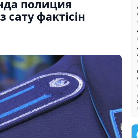
нда полиция
 сату фактісін
Қ