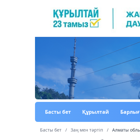
Басты бет
Құрылтай
Барлы
Басты бет
/
Заң мен тəртіп
/
Алматы облы