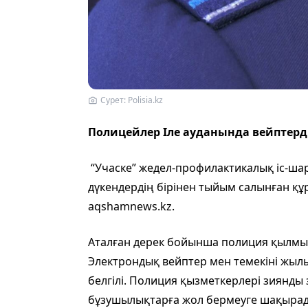
Сурет: Polisia.kz
Полицейлер Іле ауданында вейптерді
“Учаске” жедел-профилактикалық іс-ша
дүкендердің бірінен тыйым салынған қ
aqshamnews.kz.
Аталған дерек бойынша полиция қылмыст
Электрондық вейптер мен темекіні жылы
белгілі. Полиция қызметкерлері зиянды 
бұзушылықтарға жол бермеуге шақырад