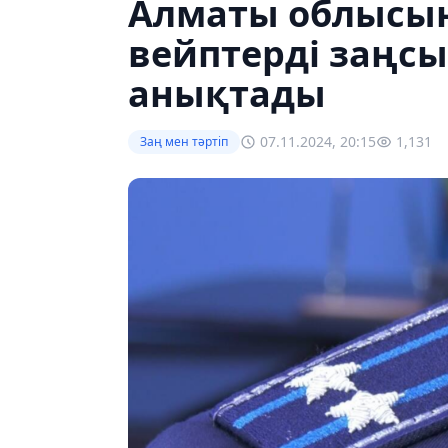
Алматы облысы
вейптерді заңсыз
анықтады
07.11.2024, 20:15
1,131
Заң мен тəртіп