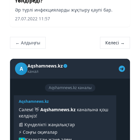
төндіреді?
Әр түрлі инфекцияларды жұқтыру қаупі бар.
27.07.2022 11:57
← Алдыңғы
Келесі →
Aqshamnews.kz
A
канал
Aqshamnews.kz каналы
Aqshamnews.kz
Сәлем! 👋
Aqshamnews.kz
каналына қош
келдіңіз!
📰 Күнделікті жаңалықтар
⚡️ Соңғы оқиғалар
Қазақстан және әлем