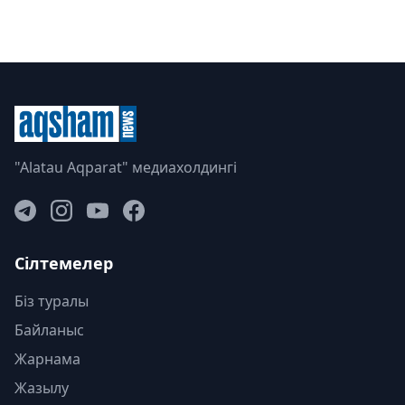
"Alatau Aqparat" медиахолдингі
Сілтемелер
Біз туралы
Байланыс
Жарнама
Жазылу