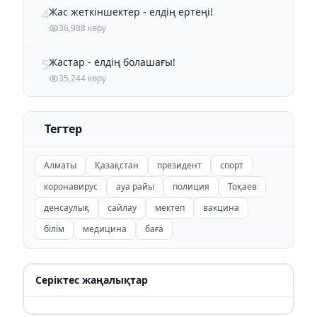
Жас жеткіншектер - елдің ертеңі!
4
36,988 көру
Жастар - елдің болашағы!
5
35,244 көру
Тегтер
Алматы
Қазақстан
президент
спорт
коронавирус
ауа райы
полиция
Тоқаев
денсаулық
сайлау
мектеп
вакцина
білім
медицина
баға
Серіктес жаңалықтар