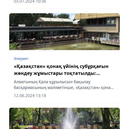
03.07.2024 10:36
Әлеумет
«Қазақстан» қонақ үйінің субұрқағын
жөндеу жұмыстары тоқтатылды:
меншік иесі жауапкершілікке
Алматының Қала құрылысын бақылау
тартылады
басқармасының мәліметінше, «Қазақстан» қонақ
үйінің жанындағы субұрқақты қайта жаңарту
12.06.2024 13:18
бойынша құрылыс-монтаж жұмыстары рұқсатсыз
жүргізілді, деп хабарлайды...