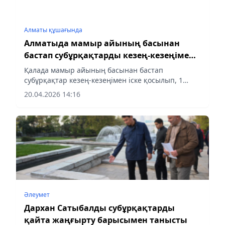
Алматы құшағында
Алматыда мамыр айының басынан
бастап субұрқақтарды кезең-кезеңімен
қосылады
Қалада мамыр айының басынан бастап
субұрқақтар кезең-кезеңімен іске қосылып, 1
қазанға дейін күн сайын сағат 08:00-ден 23:00-ге
20.04.2026 14:16
дейін жұмыс істейді.
Әлеумет
Дархан Сатыбалды субұрқақтарды
қайта жаңғырту барысымен танысты