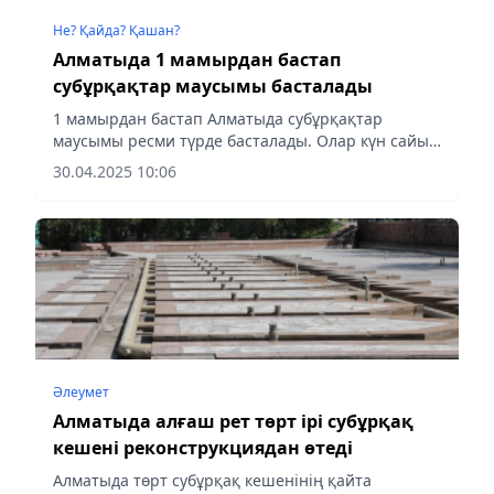
Не? Қайда? Қашан?
Алматыда 1 мамырдан бастап
субұрқақтар маусымы басталады
1 мамырдан бастап Алматыда субұрқақтар
маусымы ресми түрде басталады. Олар күн сайын
сағат 08:00-ден 23:00-ге дейін жұмыс істейді.
30.04.2025 10:06
Олардың жұмысы 1 қазанға дейін созылады. Бұл
ретте, қолданыстағы...
Әлеумет
Алматыда алғаш рет төрт ірі субұрқақ
кешені реконструкциядан өтеді
Алматыда төрт субұрқақ кешенінің қайта