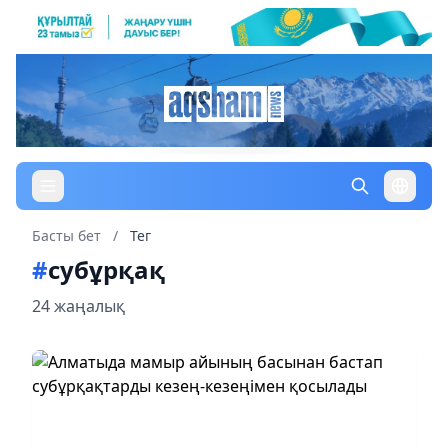
Басты бет
/
Тег
#
субұрқақ
24 жаңалық