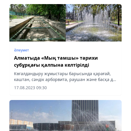
Әлеумет
Алматыда «Мың тамшы» тарихи
субұрқағы қалпына келтірілді
Көгалдандыру жұмыстары барысында қарағай,
каштан, сәндік арборвита, раушан және басқа да
гүлдер отырғызылды.
17.08.2023 09:30