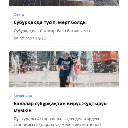
Оқиға
Cубұрқаққа түсіп, мерт болды
Субұрқаққа 10 жасар бала батып кетті.
25.07.2023 10:44
Медицина
Балалар субұрқақтан вирус жұқтыруы
мүмкін
Бұл туралы Астана қалалық жедел жәрдем
станциясы ақпараттық-жедел диспетчерлік