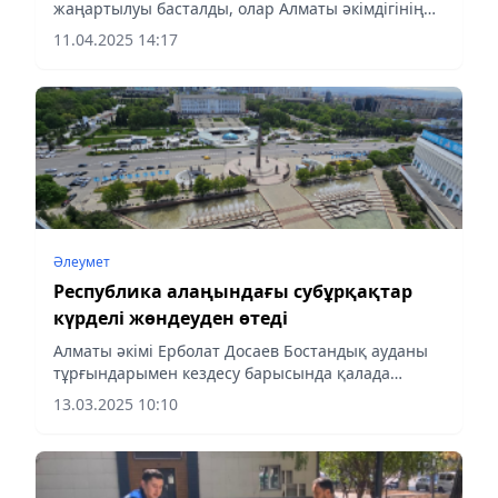
жаңартылуы басталды, олар Алматы әкімдігінің
Шығыс және Батыс субұрқақтары, Республика
11.04.2025 14:17
алаңындағы субұрқақ және Ғ.Мүсрепов атындағы
театр ғимараты алдындағы...
Әлеумет
Республика алаңындағы субұрқақтар
күрделі жөндеуден өтеді
Алматы әкімі Ерболат Досаев Бостандық ауданы
тұрғындарымен кездесу барысында қалада
қоғамдық кеңістіктерді көркейту және жайлы
13.03.2025 10:10
қалалық орта құру жұмыстары жүйелі түрде
жалғасатынын айтты, деп...