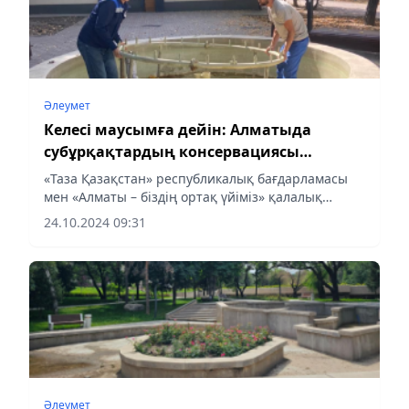
Әлеумет
Келесі маусымға дейін: Алматыда
субұрқақтардың консервациясы
аяқталды
«Таза Қазақстан» республикалық бағдарламасы
мен «Алматы – біздің ортақ үйіміз» қалалық
кампаниясы аясында қалада күзгі-қысқы кезеңге
24.10.2024 09:31
дайындық жұмыстары жалғасуда, деп
хабарлайды Aqshamnews.kz
Әлеумет