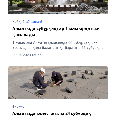
Не? Қайда? Қашан?
Алматыда субұрқақтар 1 мамырда іске
қосылады
1 мамырда Алматы қаласында 60 субұрқақ іске
қосылады. Қала балансында барлығы 66 субұрқақ
бар, оның 6-ын қайта жаңғыртуда («Одуванчик»,
29.04.2024 05:55
«Аққу», «Қызғалдақ» субұрқақтары, М. Әуезов
Қазақ ұлттық...
Әлеумет
Алматыда келесі жылы 24 субұрқақ