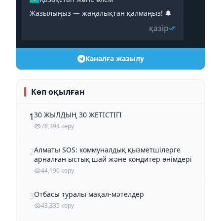
Жазылыңыз — жаңалықтан қалмаңыз! 🔔
қазір
Каналға жазылу
Көп оқылған
30 ЖЫЛДЫҢ 30 ЖЕТІСТІГІ
1
78,394 көру
Алматы SOS: коммуналдық қызметшілерге
2
арналған ыстық шай және кондитер өнімдері
44,190 көру
Отбасы туралы мақал-мәтелдер
3
43,335 көру