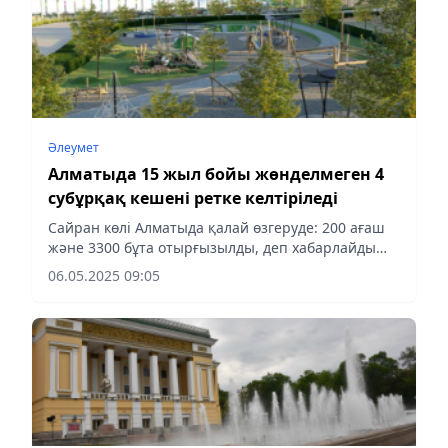
Әлеумет
Алматыда 15 жыл бойы жөнделмеген 4
субұрқақ кешені ретке келтіріледі
Сайран көлі Алматыда қалай өзгеруде: 200 ағаш
және 3300 бұта отырғызылды, деп хабарлайды
Aqshamnews.kz
06.05.2025 09:05