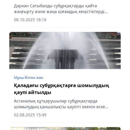
Дархан Сатыбалды субұрқақтарды қайта
жаңғырту және жаңа қоғамдық кеңістіктерді
көріктендіру барысымен танысты
08.10.2025 18:18
Мұны білген жөн
Қаладағы субұрқақтарға шомылудың
қаупі айтылды
Астаналық құтқарушылар субұрқақтарда
шомылудың қаншалықты қауіпті екенін еске
салды. Себебі бұл құрылғыларда суды сүзгіден
02.08.2025 15:49
өткізу және тазалау жүйелері қарастырылмаған, -
деп хабарлайды...