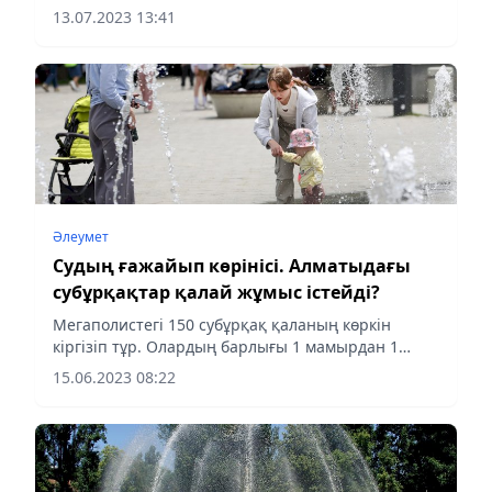
бөлімінің меңгерушісі Сабыр Нарқұлов айтты, деп
13.07.2023 13:41
хабарлайды Almaty-akshamy.kz ҚазАқпаратқа
сілтеме жасап.
Әлеумет
Судың ғажайып көрінісі. Алматыдағы
субұрқақтар қалай жұмыс істейді?
Мегаполистегі 150 субұрқақ қаланың көркін
кіргізіп тұр. Олардың барлығы 1 мамырдан 1
қазанға дейінгі аралықта сағат 8.00-ден 23.00-ге
15.06.2023 08:22
дейін жұмыс істейді. Олардың қазіргі жағдайы
туралы Алматы...