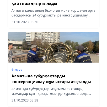
қайта жаңғыртылады
Алматы қаласының Экология және қоршаған орта
басқармасы 24 субұрқақты реконструкциялау
жобасын әзірлеп жатыр, деп хабарлайды Almaty-
31.10.2023 03:50
akshamy.kz
Әлеумет
Алматыда субұрқақтарды
консервациялау жұмыстары аяқталды
Алматыда субұрқақтар маусымы аяқталды,
мамандар күзгі-қысқы кезеңде құрылыстарды
консервациялау бойынша жұмыс жүргізді, деп
31.10.2023 03:38
хабарлайды Almaty-akshamy.kz