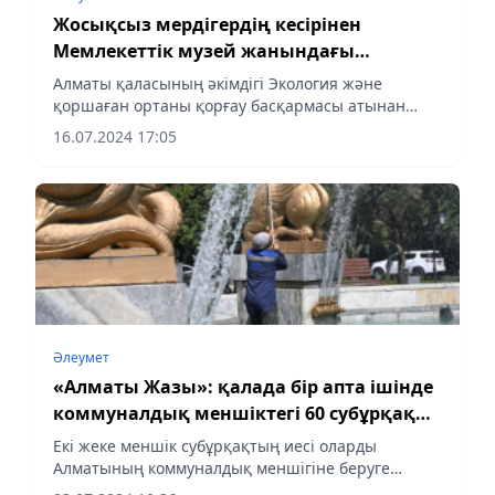
Жосықсыз мердігердің кесірінен
Мемлекеттік музей жанындағы
субұрқақты реконструкциялау кешігуде
Алматы қаласының әкімдігі Экология және
қоршаған ортаны қорғау басқармасы атынан
Мемлекеттік музей жанындағы скверді
16.07.2024 17:05
реконструкциялау жұмыстарын орындаған
мердігер ұйым – «Шах» құрылыс компаниясы»...
Әлеумет
«Алматы Жазы»: қалада бір апта ішінде
коммуналдық меншіктегі 60 субұрқақ
тазартылды
Екі жеке меншік субұрқақтың иесі оларды
Алматының коммуналдық меншігіне беруге
дайын, деп хабарлайды almaty-akshamy.kz