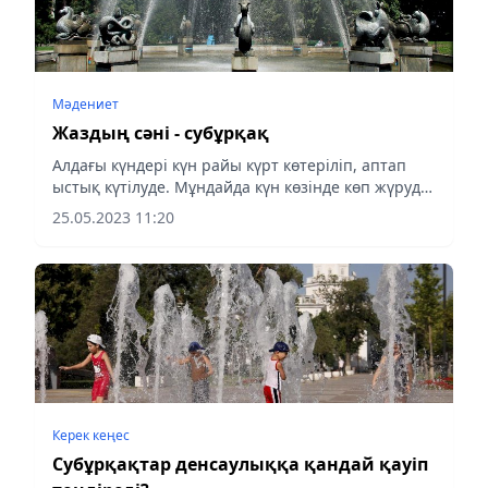
Мәдениет
Жаздың сәні - субұрқақ
Алдағы күндері күн райы күрт көтеріліп, аптап
ыстық күтілуде. Мұндайда күн көзінде көп жүрудің
өзі денсаулыққа зиянын тигізеді. Сондықтан қала
25.05.2023 11:20
көркін әрлендіріп тұрған субұрқақтар жанынан
табылу...
Керек кеңес
Субұрқақтар денсаулыққа қандай қауіп