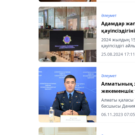
Әлеумет
Адамдар жап
қауіпсіздігін
2024 жылдың 15
қауіпсіздігі ай
25.08.2024 17:11
Әлеумет
Алматының 
жекеменшік 
Алматы қаласы 
басшысы Данияр
жағдайлардың а
06.11.2023 07:05
жатқандығы тур