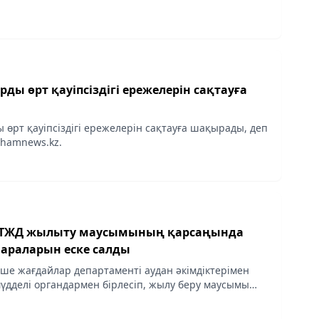
рды өрт қауіпсіздігі ережелерін сақтауға
 өрт қауіпсіздігі ережелерін сақтауға шақырады, деп
hamnews.kz.
ТЖД жылыту маусымының қарсаңында
 шараларын еске салды
ше жағдайлар департаменті аудан әкімдіктерімен
мүдделі органдармен бірлесіп, жылу беру маусымы
ғындар арасында өрт қауіпсіздігі шараларын