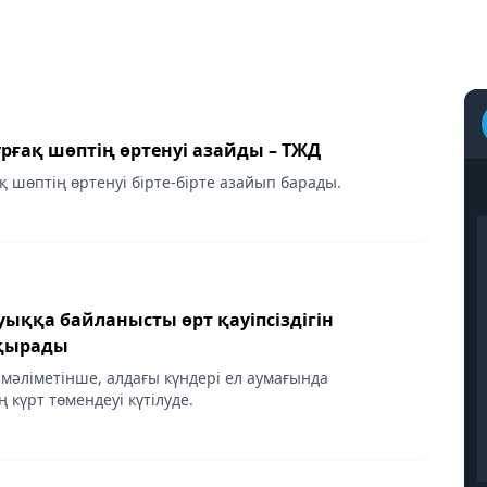
рғақ шөптің өртенуі азайды – ТЖД
қ шөптің өртенуі бірте-бірте азайып барады.
ыққа байланысты өрт қауіпсіздігін
ақырады
 мәліметінше, алдағы күндері ел аумағында
күрт төмендеуі күтілуде.