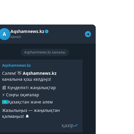
Aqshamnews.kz
A
канал
Aqshamnews.kz каналы
Aqshamnews.kz
Сәлем! 👋
Aqshamnews.kz
каналына қош келдіңіз!
📰 Күнделікті жаңалықтар
⚡️ Соңғы оқиғалар
Қазақстан және әлем
Жазылыңыз — жаңалықтан
қалмаңыз! 🔔
қазір