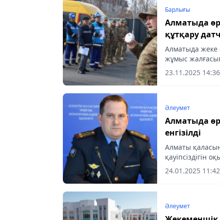
Барлығы
Алматыда өрт
құтқару дат
Алматыда жеке 
жұмыс жалғасып
тұрғындарына 
23.11.2025 14:36
түсіндіріліп, үйі
Әлеумет
Алматыда өрт
енгізілді
Алматы қаласы
қауіпсіздігін о
енгізіп, профи
24.01.2025 11:42
қызықты әрі қол
Әлеумет
Жекеменшік м