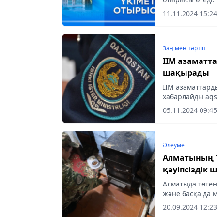
11.11.2024 15:24
Заң мен тəртіп
ІІМ азаматта
шақырады
ІІМ азаматтарды
хабарлайды aqs
05.11.2024 09:45
Әлеумет
Алматының 
қауіпсіздік
Алматыда төтен
және басқа да 
қарсаңында тұр
20.09.2024 12:23
түсіндіру...