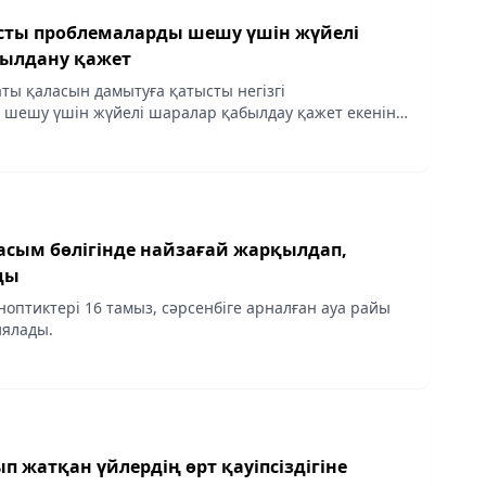
сты проблемаларды шешу үшін жүйелі
ылдану қажет
ты қаласын дамытуға қатысты негізгі
шешу үшін жүйелі шаралар қабылдау қажет екенін
басым бөлігінде найзағай жарқылдап,
ды
ноптиктері 16 тамыз, сәрсенбіге арналған ауа райы
ялады.
 жатқан үйлердің өрт қауіпсіздігіне