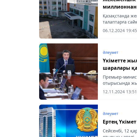
миллионнан а
Қазақстанда жек
талаптарға сәйк
06.12.2024 19:45
Әлеумет
Үкіметте жы
шаралары қ
Премьер-минист
отырысында жыл
қаралды.
12.11.2024 13:51
Әлеумет
Ертең Үкімет
Сейсенбі, 12 қар
отырысы өтеді.