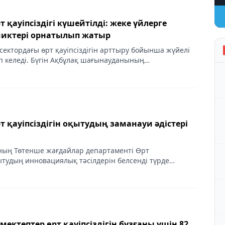
 қауіпсіздігі күшейтілді: жеке үйлерге
чиктері орнатылып жатыр
сектордағы өрт қауіпсіздігін арттыру бойынша жүйелі
 келеді. Бүгін Ақбұлақ шағынауданының
жылыту құрылғысын дұрыс пайдалану ережесі
не газ...
 қауіпсіздігін оқытудың заманауи әдістері
ның Төтенше жағдайлар департаменті Өрт
қытудың инновациялық тәсілдерін белсенді түрде
лактикалық жұмысты барлық жас топтары үшін
жетімді...
ектептер өрт қауіпсіздігін бұзғаны үшін 82