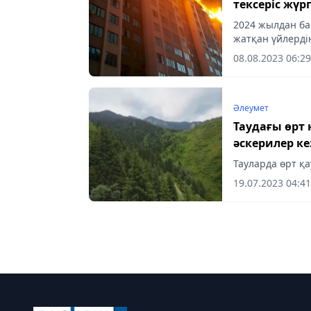
тексеріс жүрг
2024 жылдан ба
жатқан үйлердің
08.08.2023 06:29
Әлеумет
Таудағы өрт 
әскерилер к
Тауларда өрт қа
19.07.2023 04:41