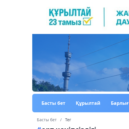
Басты бет
Құрылтай
Барлы
Басты бет
/
Тег