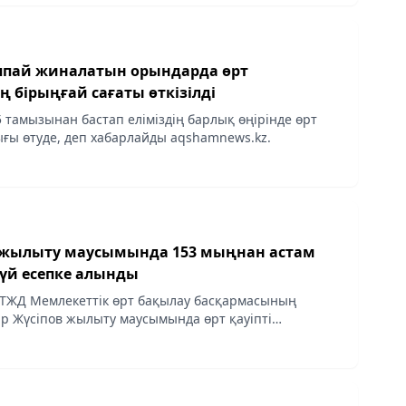
пай жиналатын орындарда өрт
ің бірыңғай сағаты өткізілді
 тамызынан бастап еліміздің барлық өңірінде өрт
лығы өтуде, деп хабарлайды aqshamnews.kz.
жылыту маусымында 153 мыңнан астам
үй есепке алынды
ТЖД Мемлекеттік өрт бақылау басқармасының
 Жүсіпов жылыту маусымында өрт қауіпті
лдын алу бойынша қандай жұмыстар жүргізіліп
алы айтты, деп...