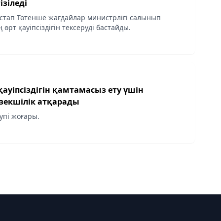
ізіледі
стап Төтенше жағдайлар министрлігі салынып
 өрт қауіпсіздігін тексеруді бастайды.
қауіпсіздігін қамтамасыз ету үшін
езекшілік атқарады
упі жоғары.