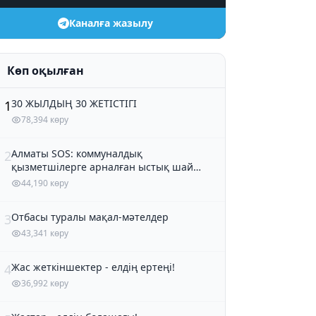
Каналға жазылу
Көп оқылған
30 ЖЫЛДЫҢ 30 ЖЕТІСТІГІ
1
78,394 көру
Алматы SOS: коммуналдық
2
қызметшілерге арналған ыстық шай
және кондитер өнімдері
44,190 көру
Отбасы туралы мақал-мәтелдер
3
43,341 көру
Жас жеткіншектер - елдің ертеңі!
4
36,992 көру