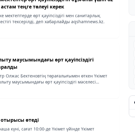
стам теңге төлеуі керек
е мектептерде өрт қауіпсіздігі мен санитарлық
естігі тексерілді, деп хабарлайды aqshamnews.kz.
лыту маусымындағы өрт қауіпсіздігі
аралды
р Олжас Бектеновтің төрағалығымен өткен Үкімет
ыту маусымындағы өрт қауіпсіздігі мәселесі
 отырысы өтеді
аша күні, сағат 10:00-де Үкімет үйінде Үкімет