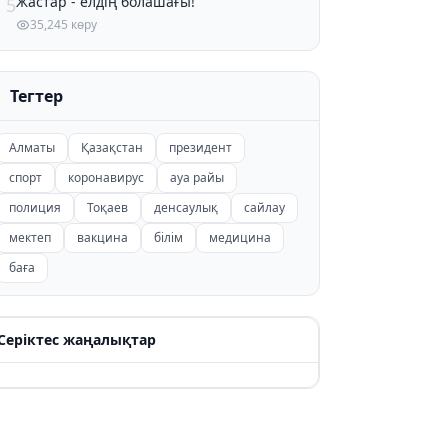
Жастар - елдің болашағы!
5
35,245 көру
Тегтер
Алматы
Қазақстан
президент
спорт
коронавирус
ауа райы
полиция
Тоқаев
денсаулық
сайлау
мектеп
вакцина
білім
медицина
баға
Серіктес жаңалықтар