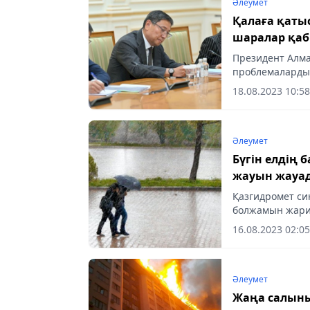
Әлеумет
Қалаға қаты
шаралар қаб
Президент Алма
проблемаларды 
айтты.
18.08.2023 10:58
Әлеумет
Бүгін елдің 
жауын жауа
Қазгидромет си
болжамын жари
16.08.2023 02:05
Әлеумет
Жаңа салынып