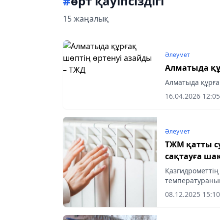
#
өрт қауіпсіздігі
15 жаңалық
Әлеумет
Алматыда құ
Алматыда құрға
16.04.2026 12:05
Әлеумет
ТЖМ қатты су
сақтауға ш
Қазгидрометтің
температураның 
08.12.2025 15:10