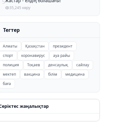
Жастар - елдің болашағы!
5
35,245 көру
Тегтер
Алматы
Қазақстан
президент
спорт
коронавирус
ауа райы
полиция
Тоқаев
денсаулық
сайлау
мектеп
вакцина
білім
медицина
баға
Серіктес жаңалықтар