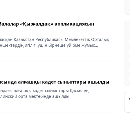
алалар «Қызғалдақ» аппликациясын
асқан Қазақстан Республикасы Мемлекеттік Орталық
ншектердің игілігі үшін бірнеше үйірме жұмыс
ысында алғашқы кадет сыныптары ашылды
ындағы алғашқы кадет сыныптары Қаскелең
линский орта мектебінде ашылды.