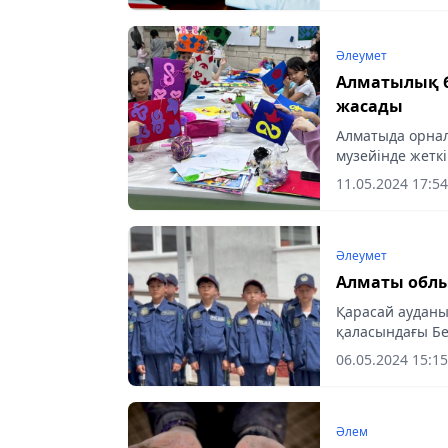
Әлеумет
Алматылық б
жасады
Алматыда орнал
музейінде жеткі
істейді.
11.05.2024 17:54
Әлеумет
Алматы обл
Қарасай аудан
қаласындағы Бе
06.05.2024 15:15
Әлем