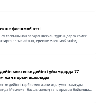
екше флешмоб өтті
су тасқынынан зардап шеккен тұрғындарға көмек
аттарға алғыс айтып, ерекше флешмоб өткізді
дейін мектепке дейінгі ұйымдарда 77
ам жаңа орын ашылады
епке дейінгі тәрбиемен және оқытумен қамтуды
тында Мемлекет басшысының тапсырмасы бойынша
арға арналған мектепке дейінгі ұйымдарды іске
ық...