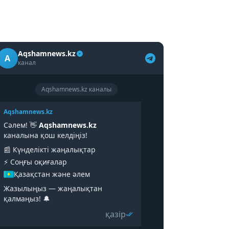
Aqshamnews.kz
A
канал
Aqshamnews.kz каналы
Aqshamnews.kz
Сәлем! 👋
Aqshamnews.kz
каналына қош келдіңіз!
📰 Күнделікті жаңалықтар
⚡️ Соңғы оқиғалар
Қазақстан және әлем
Жазылыңыз — жаңалықтан
қалмаңыз! 🔔
қазір