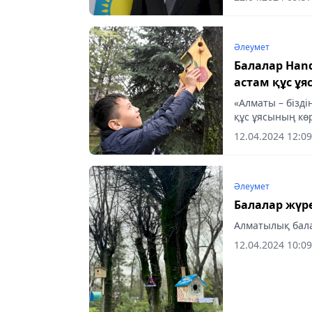
Әлеумет
Балалар Ha
астам құс ұ
«Алматы – бізді
құс ұясының кө
белсенділікті н
12.04.2024 12:09
қорғауды...
Әлеумет
Балалар жүр
Алматылық бала
12.04.2024 10:09