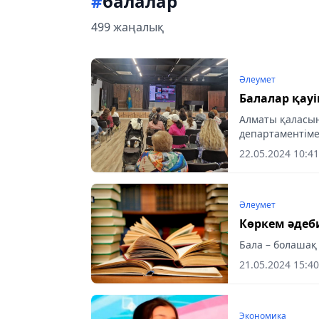
#
балалар
499 жаңалық
Әлеумет
Балалар қауіп
Алматы қаласын
департаментіме
өткізді.
22.05.2024 10:41
Әлеумет
Көркем әдеб
Бала – болаша
21.05.2024 15:40
Экономика