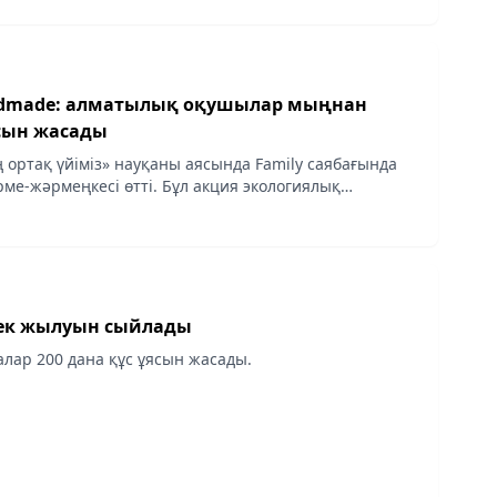
ndmade: алматылық оқушылар мыңнан
ясын жасады
ң ортақ үйіміз» науқаны аясында Family саябағында
рме-жәрмеңкесі өтті. Бұл акция экологиялық
асихаттау және өскелең ұрпаққа табиғатты аялау мен
ек жылуын сыйлады
лар 200 дана құс ұясын жасады.