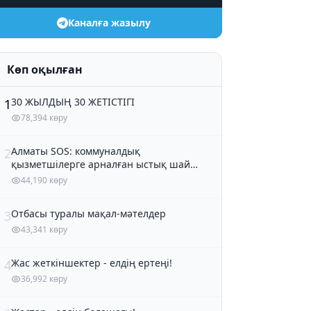
Каналға жазылу
Көп оқылған
30 ЖЫЛДЫҢ 30 ЖЕТІСТІГІ
1
78,394 көру
Алматы SOS: коммуналдық
2
қызметшілерге арналған ыстық шай
және кондитер өнімдері
44,190 көру
Отбасы туралы мақал-мәтелдер
3
43,341 көру
Жас жеткіншектер - елдің ертеңі!
4
36,992 көру