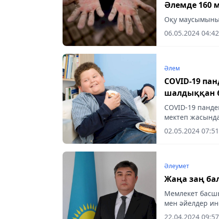
Әлемде 160 м
Оқу маусымының
06.05.2024 04:42
Әлем
COVID-19 па
шалдыққан б
COVID-19 панде
мектеп жасында
02.05.2024 07:51
Әлеумет
Жаңа заң б
Мемлекет басшы
мен әйелдер ин
Республикасыны
22.04.2024 09:57