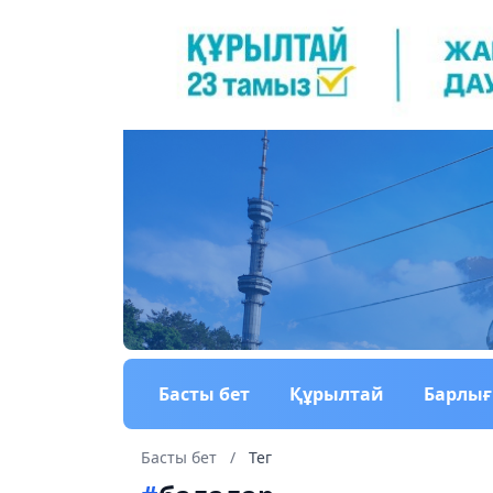
Басты бет
Құрылтай
Барлы
Басты бет
/
Тег