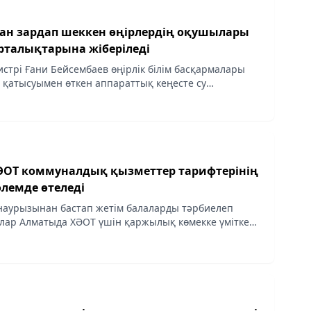
ан зардап шеккен өңірлердің оқушылары
рталықтарына жіберіледі
истрі Ғани Бейсембаев өңірлік білім басқармалары
қатысуымен өткен аппараттық кеңесте су
дап шеккен аймақтардағы балаларды еліміздегі ең
ОТ коммуналдық қызметтер тарифтерінің
өлемде өтеледі
аурызынан бастап жетім балаларды тәрбиелеп
лар Алматыда ХӘОТ үшін қаржылық көмекке үміткер
п хабарлайды almaty-akshamy.kz