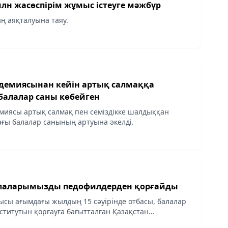
лн жасөспірім жұмыс істеуге мәжбүр
 аяқталуына таяу.
ндемиясынан кейін артық салмаққа
алалар саны көбейген
миясы артық салмақ пен семіздікке шалдыққан
ғы балалар санының артуына әкелді.
алаларымызды педофилдерден қорғайды
сы ағымдағы жылдың 15 сәуірінде отбасы, балалар
ститутын қорғауға бағытталған Қазақстан
ң заңдарына түзетулерге қол қойғаны белгілі.