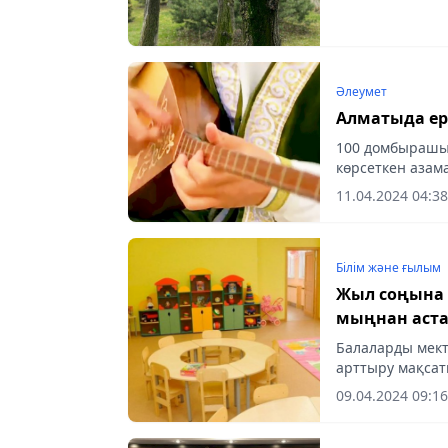
Әлеумет
Алматыда ер
100 домбырашы 
көрсеткен азам
11.04.2024 04:38
Білім және ғылым
Жыл соңына 
мыңнан аст
Балаларды мект
арттыру мақса
2023-2027 жылд
09.04.2024 09:16
қосудың қадамд