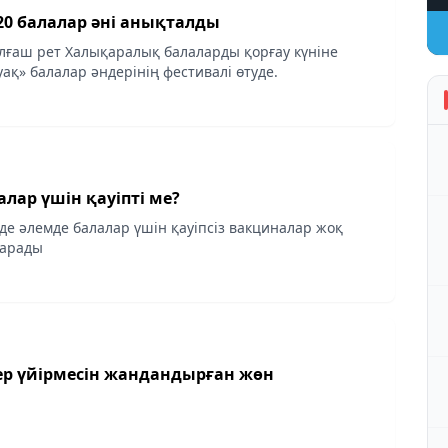
20 балалар әні анықталды
алғаш рет Халықаралық балаларды қорғау күніне
ақ» балалар әндерінің фестивалі өтуде.
лар үшін қауіпті ме?
де әлемде балалар үшін қауіпсіз вакциналар жоқ
тарады
ер үйірмесін жандандырған жөн