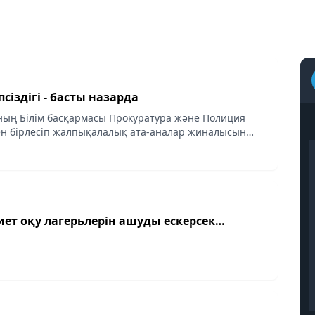
сіздігі - басты назарда
ың Білім басқармасы Прокуратура және Полиция
н бірлесіп жалпықалалық ата-аналар жиналысын
иет оқу лагерьлерін ашуды ескерсек…
қ