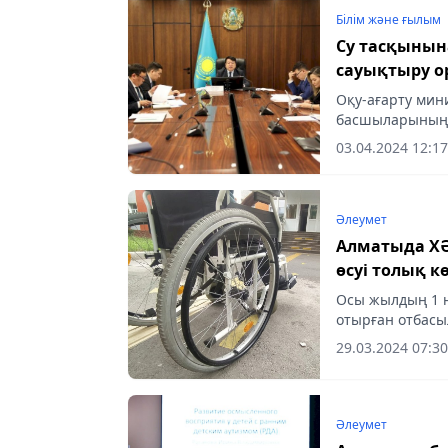
Білім және ғылым
Су тасқынын
сауықтыру о
Оқу-ағарту мин
басшыларының 
тасқынынан зар
03.04.2024 12:17
үздік жазғы...
Әлеумет
Алматыда ХӘ
өсуі толық к
Осы жылдың 1 н
отырған отбасы
бола алады, де
29.03.2024 07:30
Әлеумет