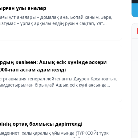
ырған ұлы аналар
ағы ұлт аналары – Домалақ ана, Бопай ханым, Зере,
зтумас – ұрпақ арқылы елдің рухын сақтап, Ұлт
ан ұлы әйелдер.
рдың көзімен: Ашық есік күнінде әскери
000-нан астам адам келді
трі авиация генерал-лейтенанты Дәурен Қосановтың
мдастырылған бірыңғай Ашық есік күні аясында
000-нан астам туған-туысы әскери бөлімдерге
.
рінің ортақ болмысы дәріптелді
 мәдениеті халықаралық ұйымында (ТҮРКСОЙ) түркі