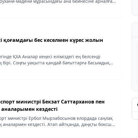
ухани-мәдени мұрасындағы ана бейнесіне арналған
 аналары: дәстүр және қазіргі заман» атты
і қоғамдағы бес кеселмен күрес жолын
гінде ҚХА Аналар кеңесі еліміздегі ең белсенді
бірі. Соңғы уақытта қандай бағыттарға басымдық
ар?
стрі Бекзат Саттарханов пен
ң аналарымен кездесті
орт министрі Ербол Мырзабосынов елордада саңлақ
аналармен кездесті. Атап айтқанда, даңқты боксшы,
адасының чемпионы Бекзат Саттархановтың аяулы