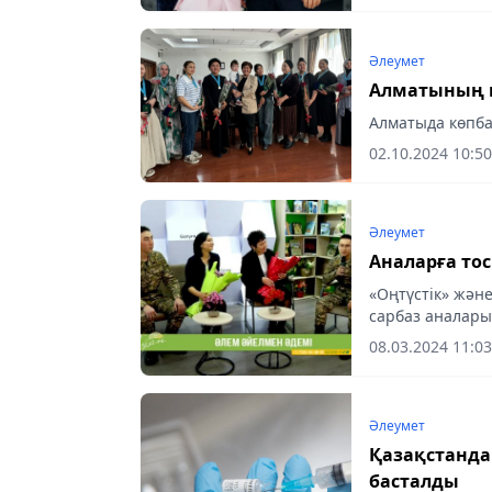
Әлеумет
Алматының к
Алматыда көпб
02.10.2024 10:50
Әлеумет
Аналарға то
«Оңтүстік» жән
сарбаз аналары
дайындап, олар
08.03.2024 11:03
ұйымдастырды.
Әлеумет
Қазақстанда тұмауға қарсы иммундау науқа
басталды