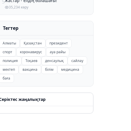
Жастар - елдің болашағы!
5
35,234 көру
Тегтер
Алматы
Қазақстан
президент
спорт
коронавирус
ауа райы
полиция
Тоқаев
денсаулық
сайлау
мектеп
вакцина
білім
медицина
баға
Серіктес жаңалықтар