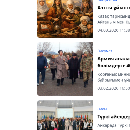
Ұлтты ұйыст
Қазақ тарихынд
Айғаным мен Қы
Анасына айналғ
04.03.2026 11:38
Әлеумет
Армия анала
бөлімдерге 4
Қорғаныс минис
бұйрығымен ұйы
сарбаздардың 4
03.02.2026 16:50
жиналды, - деп..
Әлем
Түркі әйелде
Анкарада Түркі