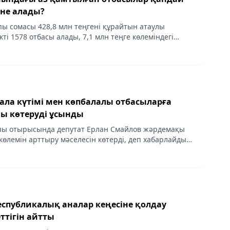
іне алады?
лпы сомасы 428,8 млн теңгені құрайтын атаулы
кті 1578 отбасы алады, 7,1 млн теңге көлеміндегі
ін 279 отбасы алды. Бұл туралы Өңірлік
р...
ала күтімі мен көпбалалы отбасыларға
ы көтеруді ұсынды
пы отырысында депутат Ерлан Смайлов жәрдемақы
көлемін арттыру мәселесін көтерді, деп хабарлайды
kz ҚазАқпаратқа сілтеме жасап.
ттігін айтты