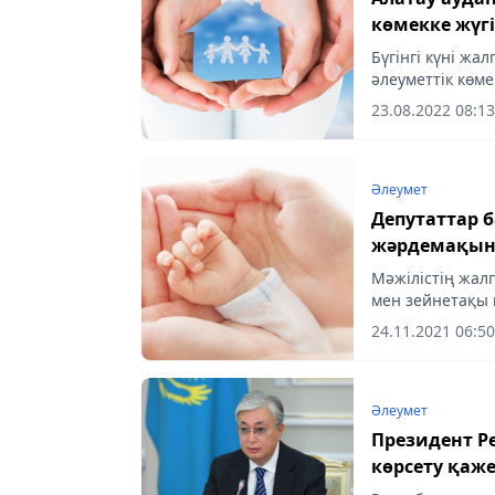
көмекке жүг
Бүгінгі күні жа
әлеуметтік көме
тұрғын үй көмег
23.08.2022 08:13
коммуникацияла
Әлеумет
Депутаттар б
жәрдемақын
Мәжілістің жал
мен зейнетақы 
almaty-akshamy.
24.11.2021 06:50
Әлеумет
Президент Республикалық аналар кеңесіне қолдау
көрсету қаже