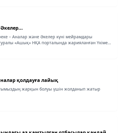
Әкелер...
ереке – Аналар және Әкелер күні мейрамдары
л туралы «Ашық» НҚА порталында жарияланған Үкімет
басында жазылған, деп хабарлайды ҚазАқпарат
аналар қолдауға лайық
ғымыздың жарқын болуы үшін жолданып жатыр
нындағы аз қамтылған отбасылар қандай