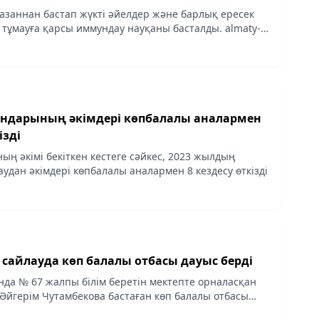
қазаннан бастап жүкті әйелдер және барлық ересек
 тұмауға қарсы иммундау науқаны басталды. almaty-
лашақ аналарды қызықтыратын вакцинация туралы
ң әкімдері көпбалалы аналармен
ізді
ың әкімі бекіткен кестеге сәйкес, 2023 жылдың
удан әкімдері көпбалалы аналармен 8 кездесу өткізді
сайлауда көп балалы отбасы дауыс берді
да № 67 жалпы білім беретін мектепте орналасқан
 Әйгерім Чутамбекова бастаған көп балалы отбасы
рлайды Аlmaty-akshamy.kz.