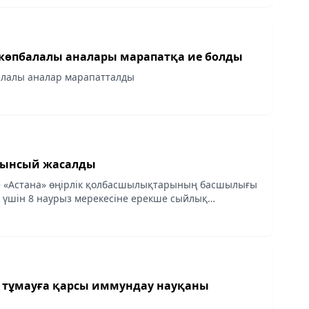
өпбалалы аналары марапатқа ие болды
алалы аналар марапатталды
сынсый жасалды
е «Астана» өңірлік қолбасшылықтарының басшылығы
 үшін 8 наурыз мерекесіне ерекше сыйлық
дың тікелей эфирде ұлдарымен кездесуін
ны