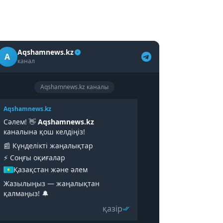
Aqshamnews.kz
A
канал
Aqshamnews.kz каналы
Aqshamnews.kz
Сәлем! 👋
Aqshamnews.kz
каналына қош келдіңіз!
📰 Күнделікті жаңалықтар
⚡️ Соңғы оқиғалар
Қазақстан және әлем
Жазылыңыз — жаңалықтан
қалмаңыз! 🔔
қазір