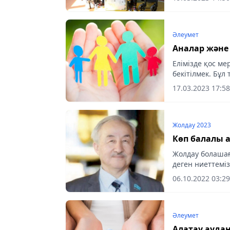
Әлеумет
Аналар және 
Елімізде қос м
бекітілмек. Бұ
қаулысының жо
17.03.2023 17:58
тілшісі.
Жолдау 2023
Көп балалы 
Жолдау болаша
деген ниеттеміз
06.10.2022 03:29
Әлеумет
Алатау ауда