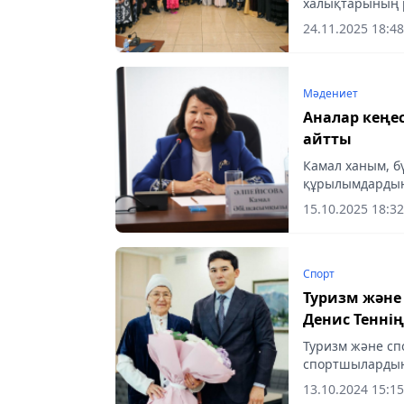
халықтарының р
«Түркі әлемінің
24.11.2025 18:48
халықаралық...
Мәдениет
Аналар кеңес
айтты
Камал ханым, бү
құрылымдардың 
беріп отырсызд
15.10.2025 18:32
Спорт
Туризм және спорт мини
Денис Тенні
Туризм және сп
спортшылардың 
Сидней Олимпи
13.10.2024 15:15
анасы...