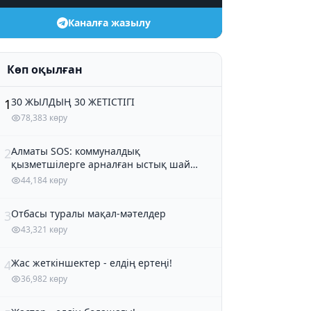
Каналға жазылу
Көп оқылған
30 ЖЫЛДЫҢ 30 ЖЕТІСТІГІ
1
78,383 көру
Алматы SOS: коммуналдық
2
қызметшілерге арналған ыстық шай
және кондитер өнімдері
44,184 көру
Отбасы туралы мақал-мәтелдер
3
43,321 көру
Жас жеткіншектер - елдің ертеңі!
4
36,982 көру