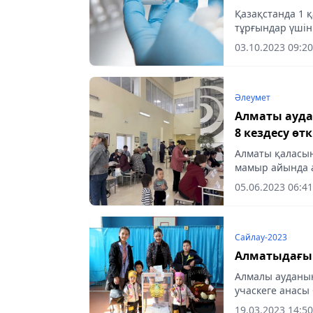
Қазақстанда 1 
тұрғындар үшін
akshamy.kz бо
03.10.2023 09:20
жиі...
Әлеумет
Алматы аудандарыны
8 кездесу өтк
Алматы қаласын
мамыр айында а
05.06.2023 06:41
Сайлау-2023
Алматыдағы 
Алмалы ауданын
учаскеге анасы
келді, деп хаба
19.03.2023 14:50