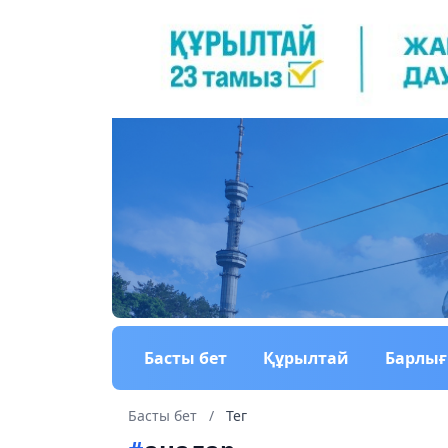
Басты бет
Құрылтай
Барлы
Басты бет
/
Тег