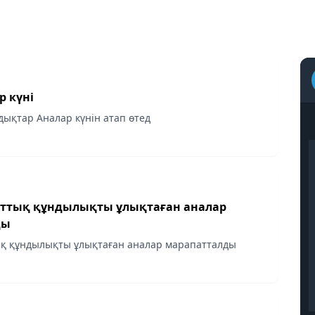
р күні
дықтар Аналар күнін атап өтед
ттық құндылықты ұлықтаған аналар
ды
қ құндылықты ұлықтаған аналар марапатталды