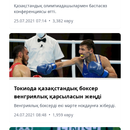
Қазақстандық олимпиадашылармен баспасөз
конференциясы өтті.
25.07.2021 07:14
•
3,382 көру
Токиода қазақстандық боксер
венгриялық қарсыласын жеңді
Венгриялық боксерді екі мәрте нокдаунға жіберді.
24.07.2021 08:48
•
1,959 көру