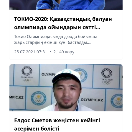
ТОКИО-2020: Қазақстандық балуан
олимпиада ойындарын сәтті
бастады
Токио Олимпиадасында дзюдо бойынша
жарыстардың екінші күні басталды.
Қазақстандық дзюдошы Ерлан Серікжанов
25.07.2021 07:31
•
2,149 көру
жарысты сәтті бастады, деп хабарлайды almaty-
akshamy.kz Olympic.kz. сілтеме жасап.
Елдос Сметов жеңістен кейінгі
әсерімен бөлісті