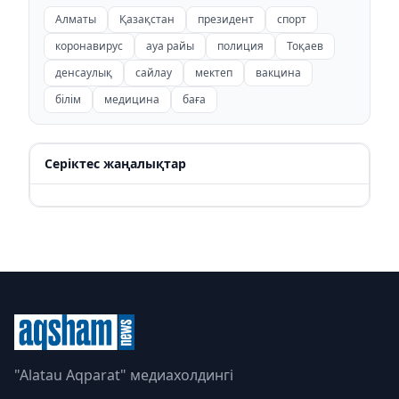
Алматы
Қазақстан
президент
спорт
коронавирус
ауа райы
полиция
Тоқаев
денсаулық
сайлау
мектеп
вакцина
білім
медицина
баға
Серіктес жаңалықтар
"Alatau Aqparat" медиахолдингі