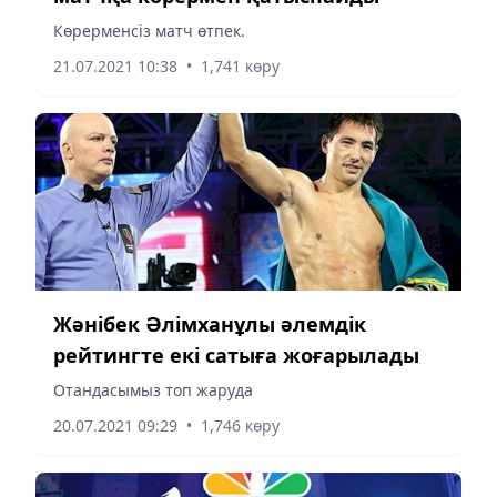
Көрерменсіз матч өтпек.
21.07.2021 10:38
•
1,741 көру
Жәнібек Әлімханұлы әлемдік
рейтингте екі сатыға жоғарылады
Отандасымыз топ жаруда
20.07.2021 09:29
•
1,746 көру