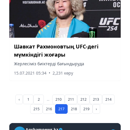
Шавкат Рахмоновтың UFC-дегі
мүмкіндігі жоғары
Жерлесіміз биіктерді бағындыруда
15.07.2021 05:34
•
2,231 көру
‹
1
2
...
210
211
212
213
214
215
216
217
218
219
›
Aqshamnews.kz