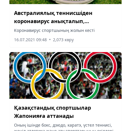
Австралиялық теннисшіден
коронавирус анықталып,
Олимпиададан шеттетілді
Коронавирус спортшының жолын кесті
16.07.2021 09:48
•
2,073 көру
Қазақстандық спортшылар
Жапонияға аттанады
Оның ішінде бокс, дзюдо, каратэ, үстел теннисі,
жеңіл атлетика және ату спорттарының өкілдері