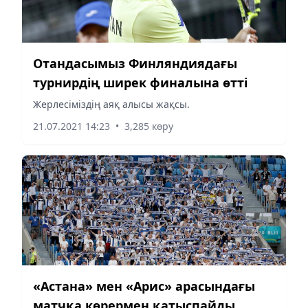
Отандасымыз Финляндиядағы
турнирдің ширек финалына өтті
Жерлесіміздің аяқ алысы жақсы.
21.07.2021 14:23
•
3,285 көру
«Астана» мен «Арис» арасындағы
матчқа көрермен қатыспайды