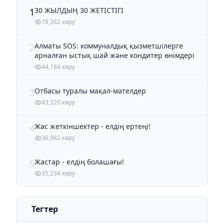
30 ЖЫЛДЫҢ 30 ЖЕТІСТІГІ
1
78,382 көру
Алматы SOS: коммуналдық қызметшілерге
2
арналған ыстық шай және кондитер өнімдері
44,184 көру
Отбасы туралы мақал-мәтелдер
3
43,320 көру
Жас жеткіншектер - елдің ертеңі!
4
36,982 көру
Жастар - елдің болашағы!
5
35,234 көру
Тегтер