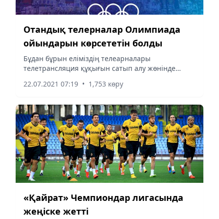
Отандық телерналар Олимпиада
ойындарын көрсететін болды
Бұдан бұрын еліміздің телеарналары
телетрансляция құқығын сатып алу жөнінде
келісімге келе алмағандықтан, Олимпиададан
22.07.2021 07:19
•
1,753 көру
хабар таратпайтынын хабарлағанбыз.
«Қайрат» Чемпиондар лигасында
жеңіске жетті