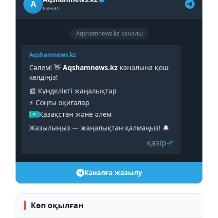
A
канал
Aqshamnews.kz каналы
Aqshamnews.kz
Сәлем! 👋
Aqshamnews.kz
каналына қош
келдіңіз!
📰 Күнделікті жаңалықтар
⚡️ Соңғы оқиғалар
Қазақстан және әлем
Жазылыңыз — жаңалықтан қалмаңыз! 🔔
қазір
Каналға жазылу
Көп оқылған