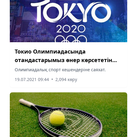
Токио Олимпиадасында
отандастарымыз өнер көрсететін
спорт кешендері
Олимпиадалық спорт кешендеріне саяхат.
19.07.2021 09:44
•
2,094 көру