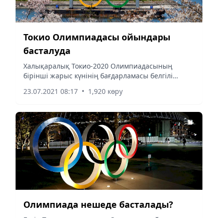
Токио Олимпиадасы ойындары
басталуда
Халықаралық Токио-2020 Олимпиадасының
бірінші жарыс күнінің бағдарламасы белгілі
болды, деп хабарлайды Аlmaty-akshamy.kz
23.07.2021 08:17
•
1,920 көру
Оlympic.kz-ке сілтеме жасап.
Олимпиада нешеде басталады?