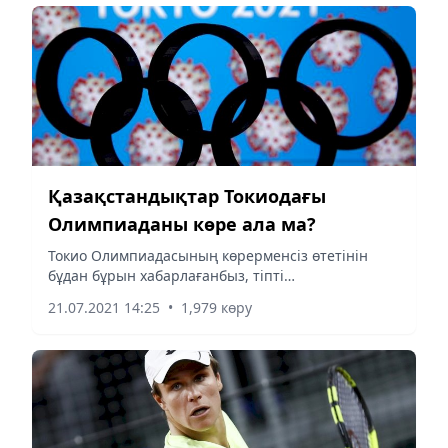
Қазақстандықтар Токиодағы
Олимпиаданы көре ала ма?
Токио Олимпиадасының көрерменсіз өтетінін
бұдан бұрын хабарлағанбыз, тіпті
жапониялықтар да ойындарды өз көзімен көре
21.07.2021 14:25
•
1,979 көру
алмайтын болды.