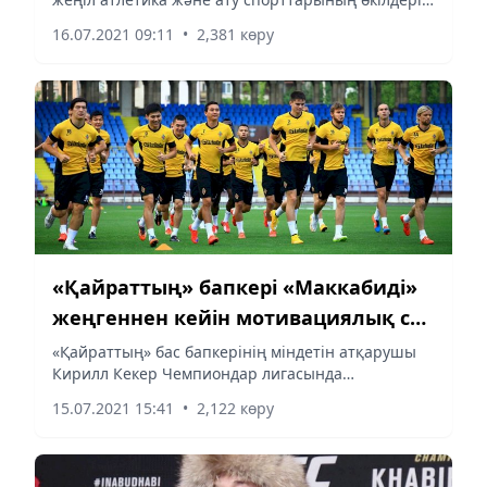
мен отандық спорт саласының мамандары бар.
16.07.2021 09:11
•
2,381 көру
«Қайраттың» бапкері «Маккабиді»
жеңгеннен кейін мотивациялық сөз
сөйледі
«Қайраттың» бас бапкерінің міндетін атқарушы
Кирилл Кекер Чемпиондар лигасында
«Маккабиді» жеңгеннен кейін дереу киім
15.07.2021 15:41
•
2,122 көру
ауыстыратын бөлмесінде ойыншыларына жүгінді,
деп хабарлайды Almaty-akshamy.kz....