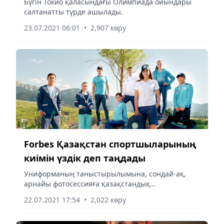
Бүгін Токио қаласындағы Олимпиада ойындары
салтанатты түрде ашылады.
23.07.2021 06:01
•
2,907 көру
Forbes Қазақстан спортшыларының
киімін үздік деп таңдады
Униформаның таныстырылымына, сондай-ақ,
арнайы фотосессияға қазақстандық
олимпиадашылар қатысты.
22.07.2021 17:54
•
2,022 көру