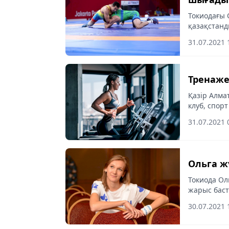
Токиодағы
қазақстанд
almaty-aksh
31.07.2021 
Тренаже
Қазір Алма
клуб, спор
дағдарыс, 
31.07.2021 
ескеріп, ж
Ольга ж
Токиода Ол
жарыс баст
өкілдері қ
30.07.2021 
ке сілтеме 