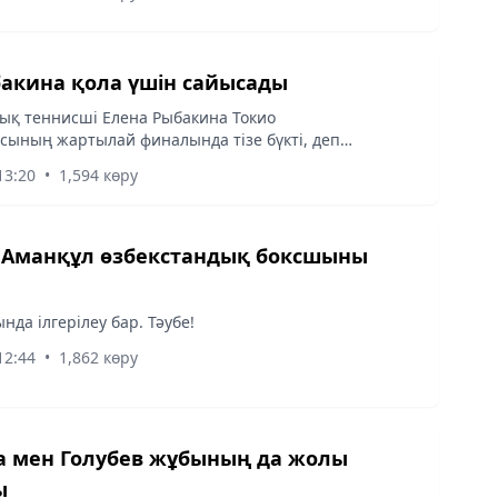
бакина қола үшін сайысады
ық теннисші Елена Рыбакина Токио
ының жартылай финалында тізе бүкті, деп
 Almaty-akshamy.kz. Olympic.kz-ке сілтеме жасап.
13:20
•
1,594 көру
 Аманқұл өзбекстандық боксшыны
нда ілгерілеу бар. Тәубе!
12:44
•
1,862 көру
 мен Голубев жұбының да жолы
ы