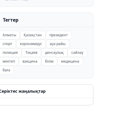
Тегтер
Алматы
Қазақстан
президент
спорт
коронавирус
ауа райы
полиция
Тоқаев
денсаулық
сайлау
мектеп
вакцина
білім
медицина
баға
Серіктес жаңалықтар