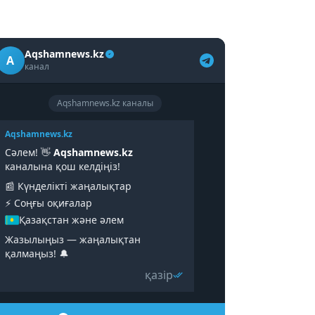
Aqshamnews.kz
A
канал
Aqshamnews.kz каналы
Aqshamnews.kz
Сәлем! 👋
Aqshamnews.kz
каналына қош келдіңіз!
📰 Күнделікті жаңалықтар
⚡️ Соңғы оқиғалар
Қазақстан және әлем
Жазылыңыз — жаңалықтан
қалмаңыз! 🔔
қазір