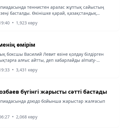
мпиадасында теннистен аралас жұптық сайыстың
зеңі басталды. Өкінішке қарай, қазақстандық
ведова мен Андрей Голубев жұбы қарсыластарына
19:40
•
1,923 көру
, деп хабарлайды...
менің өмірім
ық боксшы Василий Левит өзіне қолдау білдірген
ықтарға алғыс айтты, деп хабарлайды almaty-
19:33
•
3,431 көру
озбаев бүгінгі жарысты сәтті бастады
мпиадасында дзюдо бойынша жарыстар жалғасып
06:27
•
2,068 көру