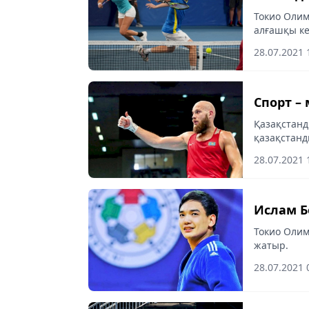
Токио Оли
алғашқы ке
Ярослава Ш
28.07.2021 
есе жіберді
Спорт – 
Қазақстанд
қазақстанд
akshamy.kz
28.07.2021 
Ислам Б
Токио Оли
жатыр.
28.07.2021 