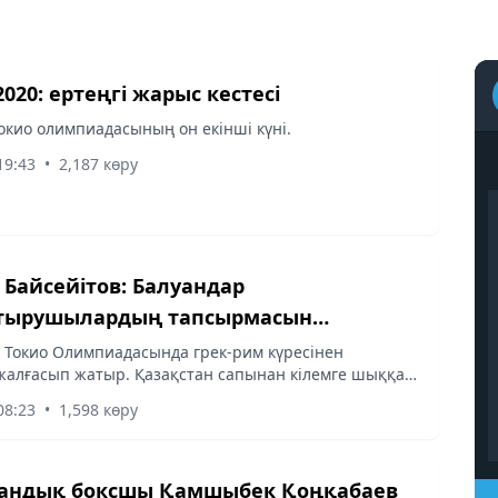
2020: ертеңгі жарыс кестесі
Токио олимпиадасының он екінші күні.
19:43
•
2,187 көру
сейітов: Балуандар
тырушылардың тапсырмасын
мады
і Токио Олимпиадасында грек-рим күресінен
жалғасып жатыр. Қазақстан сапынан кілемге шыққан
 да қарсыластарына алғашқы айналымда жол берді.
08:23
•
1,598 көру
аманың бас...
тандық боксшы Қамшыбек Қоңқабаев