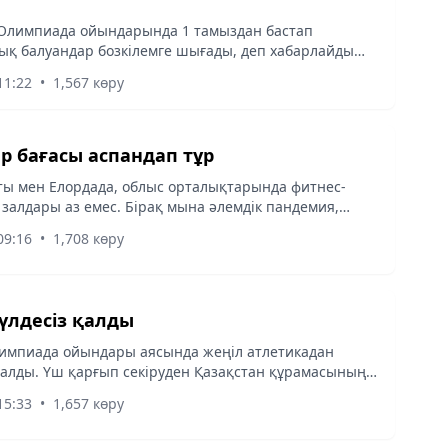
 Олимпиада ойындарында 1 тамыздан бастап
ық балуандар бозкілемге шығады, деп хабарлайды
amy.kz Olympic.kz сілтеме жасап.
11:22
•
1,567 көру
р бағасы аспандап тұр
ты мен Елордада, облыс орталықтарында фитнес-
т залдары аз емес. Бірақ мына әлемдік пандемия,
күнделікті күйбең тірлік пен жұмысбастылықты
09:16
•
1,708 көру
ұртшылықтың тән...
үлдесіз қалды
импиада ойындары аясында жеңіл атлетикадан
алды. Үш қарғып секіруден Қазақстан құрамасының
атысты, деп хабарлайды Almaty-akshamy.kz Olympic.kz-
15:33
•
1,657 көру
жасап.