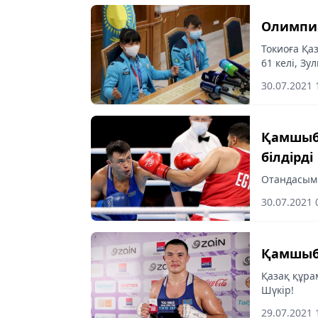
Олимпиа
Токиоға Қа
61 келі, З
медаль иел
30.07.2021 
Қамшыбе
білдірді
Отандасымы
30.07.2021 
Қамшыбе
Қазақ құра
Шүкір!
29.07.2021 