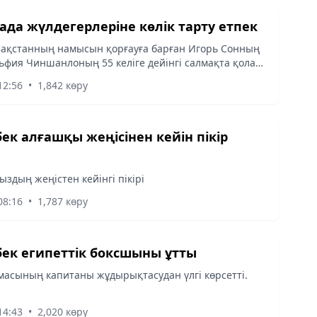
да жүлдегерлеріне көлік тарту етпек
зақстанның намысын қорғауға барған Игорь Сонның
ульфия Чиншанлоның 55 келіге дейінгі салмақта қола
енгенін бұдан бұрын хабарлаған болатынбыз.
12:56
•
1,842 көру
к алғашқы жеңісінен кейін пікір
здың жеңістен кейінгі пікірі
08:16
•
1,787 көру
к египеттік боксшыны ұтты
масының капитаны жұдырықтасудан үлгі көрсетті.
14:43
•
2,020 көру