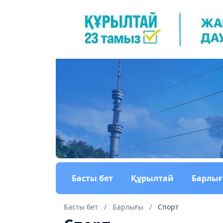
Басты бет
Құрылтай
Барлы
Басты бет
/
Барлығы
/
Спорт