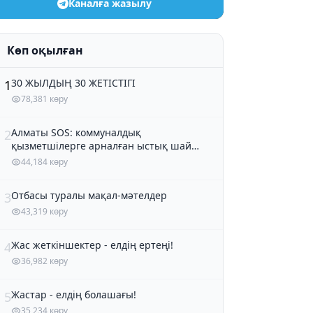
Каналға жазылу
Көп оқылған
30 ЖЫЛДЫҢ 30 ЖЕТІСТІГІ
1
78,381 көру
Алматы SOS: коммуналдық
2
қызметшілерге арналған ыстық шай
және кондитер өнімдері
44,184 көру
Отбасы туралы мақал-мәтелдер
3
43,319 көру
Жас жеткіншектер - елдің ертеңі!
4
36,982 көру
Жастар - елдің болашағы!
5
35,234 көру