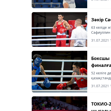
Зәкір С
63 келіде 
Сафиуллин 
akshamy.kz 
31.07.2021 
Боксшы 
финалғ
52 келіге д
қазақстан
түсіп, турн
31.07.2021 
akshamy.kz
ТОКИО-2
шығады