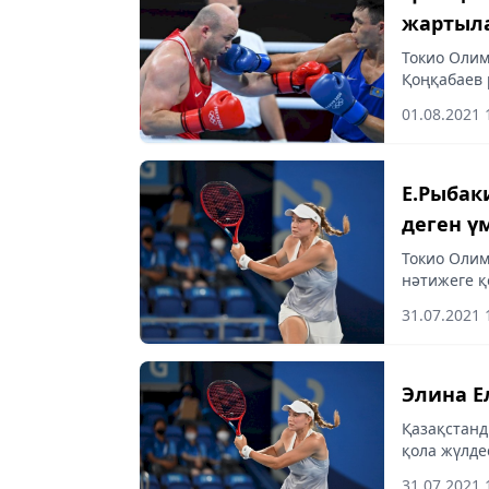
жартыл
Токио Оли
Қоңқабаев 
хабарлайды
01.08.2021 
Е.Рыбак
деген ү
Токио Олим
нәтижеге қ
алғысын же
31.07.2021 
Элина Е
Қазақстанд
қола жүлде
almaty-aksh
31.07.2021 