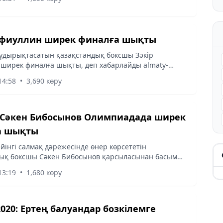
афиуллин ширек финалға шықты
жұдырықтасатын қазақстандық боксшы Зәкір
ширек финалға шықты, деп хабарлайды almaty-
Olympic.kz. сілтеме жасап.
14:58
•
3,690 көру
Сәкен Бибосынов Олимпиадада ширек
а шықты
ейінгі салмақ дәрежесінде өнер көрсететін
дық боксшы Сәкен Бибосынов қарсыласынан басым
ирдің келесі кезеңіне өтті, деп хабарлайды almaty-
13:19
•
1,680 көру
020: Ертең балуандар бозкілемге