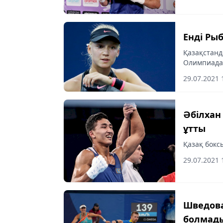
Енді Ры
Қазақстанд
Олимпиадас
хабарлайды
29.07.2021 
Әбілхан
ұтты
Қазақ боксы
29.07.2021 
Шведова
болмад