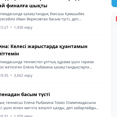
ай финалға шықты
мпиадасында қазақстандық боксшы Қамшыбек
ресейлік Иван Верясовтан басым түсті, деп
 Almaty-akshamy.kz.
15:27
•
1,930 көру
ина: Келесі жарыстарда қуантамын
міттемін
пиадасында теннистен ұлттық құрама үшін тарихи
ол жеткізген Елена Рыбакина қазақстандықтарға
ткізді, деп хабарлайды almaty-akshamy.kz
19:35
•
3,602 көру
ленадан басым түсті
ық теннисші Елена Рыбакина Токио Олимпиадасына
сі үшін өткен матчта жеңіліп қалды, деп хабарлайды
amy.kz Olympic.kz сілтеме жасап.
16:31
•
1,650 көру