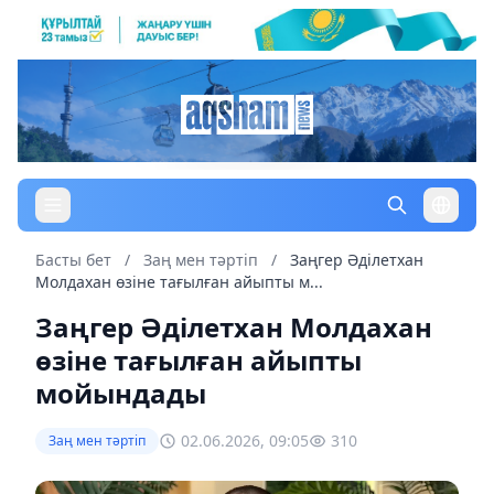
Басты бет
/
Заң мен тəртіп
/
Заңгер Әділетхан
Молдахан өзіне тағылған айыпты м...
Заңгер Әділетхан Молдахан
өзіне тағылған айыпты
мойындады
02.06.2026, 09:05
310
Заң мен тəртіп