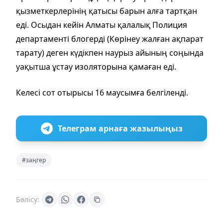
қызметкерлерінің қатысы барын алға тартқан
еді. Осыдан кейін Алматы қалалық Полиция
департаменті блогерді (Көрінеу жалған ақпарат
тарату) деген күдікпен наурыз айының соңында
уақытша ұстау изоляторына қамаған еді.
Келесі сот отырысы 16 маусымға белгіленді.
Телеграм арнаға жазылыңыз
#заңгер
Бөлісу: