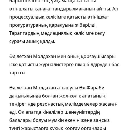
барып келген соң үйқамаққа қатысты
өтіншхаты қанағаттандырылмағанын айтты. Ал
процессуалдық келісімге қатысты өтінішхат
прокуратураның қаралуына жіберілді.
Тараптардың медиациялық келісімге келу
сұрағы ашық қалды.
Әділетхан Молдахан мен оның қорғаушылары
іске қатысты журналистерге пікір білдіруден бас
тартты.
Әділетхан Молдахан атышулы Әл-Фараби
даңығылында болған жол-көлік апатының
төңірегінде резонастық мәлімдемелер жасаған
еді. Ол апатқа кінәлілер шенеуніктердің
балалары болуы мүмкін екенін және заңсыз
түнгі жарыстарға құқық қорғау органдары