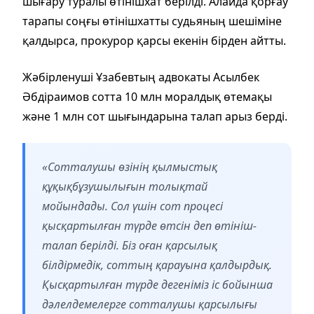
шығару туралы өтінішхат берілді. Алайда қорғау
тарапы соңғы өтінішхатты судьяның шешіміне
қалдырса, прокурор қарсы екенін бірден айтты.
Жәбірленуші Ұзабевтың адвокаты Асылбек
Әбдіраимов сотта 10 млн моралдық өтемақы
және 1 млн сот шығындарына талап арыз берді.
«Сотталушы өзінің қылмыстық
құқықбұзушылығын толықтай
мойындады. Сол үшін сот процесі
қысқартылған түрде өтсін деп өтініш-
талап берілді. Біз оған қарсылық
білдірмедік, соттың қарауына қалдырдық.
Қысқартылған түрде дегеніміз іс бойынша
дәлелдемелерге сотталушы қарсылығы