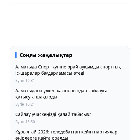
Соңғы жаңалықтар
Алматыда Спорт күніне орай ауқымды спорттық
іс-шаралар бағдарламасы өтеді
Бүгін 16:31
Алматыдағы үлкен кәсіпорындар сайлауға
қатысуға шақырды
Бүгін 16:21
Сайлау учаскеңізді қалай табасыз?
Бүгін 15:50
Құрылтай-2026: теледебаттан кейін партиялар
өңірлерге қайта оралды