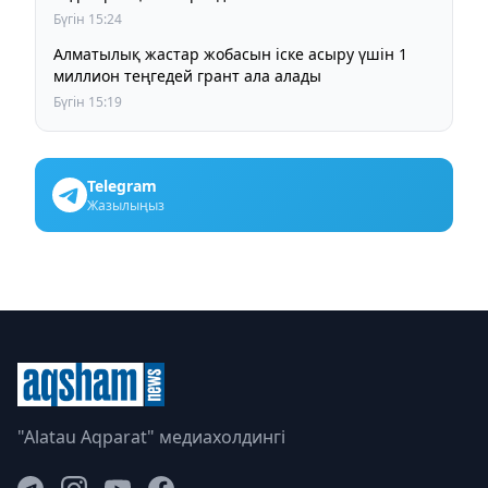
Бүгін 15:24
Алматылық жастар жобасын іске асыру үшін 1
миллион теңгедей грант ала алады
Бүгін 15:19
Telegram
Жазылыңыз
"Alatau Aqparat" медиахолдингі