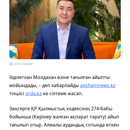
инстаграм
Әділетхан Молдахан өзіне тағылған айыпты
мойындады, – деп хабарлайды
aqshamnews.kz
тілшісі
orda.kz
-ке сілтеме жасап.
Заңгерге ҚР Қылмыстық кодексiнің 274-бабы
бойынша (Көрінеу жалған ақпарат тарату) айып
тағылып отыр. Алмалы аудандық сотында өткен