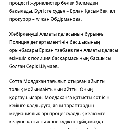
процесті журналистер бөлек бөлмеден
бақылады. Бұл істе судья – Ерлан Қасымбек, ал
прокурор – Ұлжан Әбдірманова.
Жәбірленуші Алматы қаласының бұрынғы
Полиция департаментінің басшысының
орынбасары Ержан Ұзабаев пен Алматы қаласы
әкімшілік полиция басқармасының басшысы
болған Серік Шұмаев.
Сотта Молдахан тағылып отырған айыпты
толық мойындайтынын айтты. Оның
қорғаушылары Молдаханға қатысты сот ісін
кейінге қалдыруға, яғни тараптардың
медиациялық әрі процессуалдық келісімге
келуіне қатысты және күдіктіні ұйқамаққа