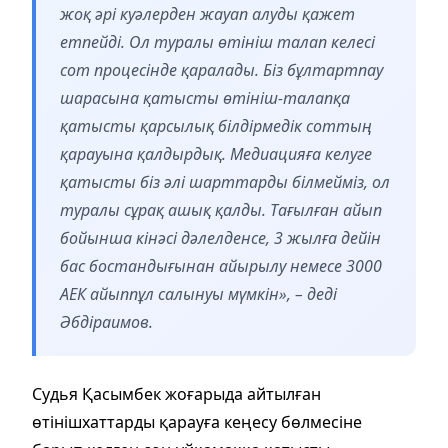
жоқ әрі куәлерден жауап алуды қажет
етпейді. Ол туралы өтініш талап келесі
сот процесінде қаралады. Біз бұлтартпау
шарасына қатысты өтініш-талапқа
қатысты қарсылық білдірмедік соттың
қарауына қалдырдық. Медиацияға келуге
қатысты біз әлі шарттарды білмейміз, ол
туралы сұрақ ашық қалды. Тағылған айып
бойынша кінәсі дәлелденсе, 3 жылға дейін
бас бостандығынан айырылу немесе 3000
АЕК айыппұл салынуы мүмкін», – деді
Әбдіраимов.
Судья Қасымбек жоғарыда айтылған
өтінішхаттарды қарауға кеңесу бөлмесіне