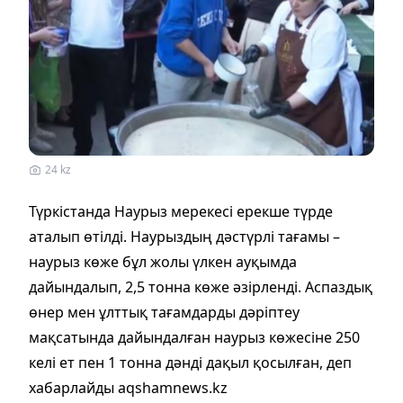
24 kz
Түркістанда Наурыз мерекесі ерекше түрде
аталып өтілді. Наурыздың дәстүрлі тағамы –
наурыз көже бұл жолы үлкен ауқымда
дайындалып, 2,5 тонна көже әзірленді. Аспаздық
өнер мен ұлттық тағамдарды дәріптеу
мақсатында дайындалған наурыз көжесіне 250
келі ет пен 1 тонна дәнді дақыл қосылған, деп
хабарлайды aqshamnews.kz