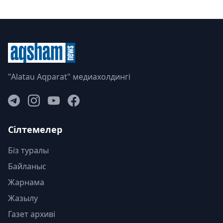
"Alatau Aqparat" медиахолдингі
Сілтемелер
Біз туралы
Байланыс
Жарнама
Жазылу
Газет архиві