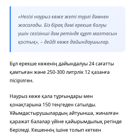
«Негізі наурыз көже жеті түрлі дәмнен
жасалады. Біз бірақ дәмі ерекше болуы
үшін сегізінші дәм ретінде құрт малтасын
қостық», – дейді көже дайындаушылар.
Бұл ерекше көженің дайындалуы 24 сағатты
қамтыған және 250-300 литрлік 12 қазанға
пісірілген.
Наурыз көже қала тұрғындары мен
қонақтарына 150 теңгеден сатылды.
Ұйымдастырушылардың айтуынша, жиналған
қаражат балалар үйіне қайырымдылық ретінде
беріледі. Кешеннің ішіне толып кеткен