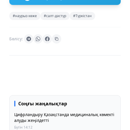
#наурыз көже
#салт-дәстүр
#Түркістан
Бөлісу:
Соңғы жаңалықтар
Цифрландыру Қазақстанда медициналық көмекті
алуды жеңілдетті
Бүгін 14:12