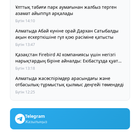
Ұлттық табиғи парк аумағынан жалбыз терген
азамат айыппұл арқалады
Бүгін 14:10
Алматыда Абай күніне орай Дархан Сатыбалды
ақын ескерткішіне гүл қою рәсіміне қатысты
Бүгін 13:47
Қазақстан Firebird AI компаниясы үшін негізгі
нарықтардың біріне айналды: Екібастұзда қуаты
125 МВт болатын AI-инфрақұрылым дамып келеді
Бүгін 13:18
Алматыда жасөспірімдер арасындағы және
отбасылық-тұрмыстық қылмыс деңгейі төмендеді
Бүгін 12:25
Telegram
Жазылыңыз