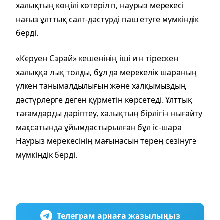
халықтың көңілі көтеріліп, наурыз мерекесі
нағыз ұлттық салт-дәстүрді паш етуге мүмкіндік
берді.
«Керуен Сарай» кешенінің іші иін тірескен
халыққа лық толды, бұл да мерекелік шараның
үлкен танымалдылығын және халқымыздың
дәстүрлерге деген құрметін көрсетеді. Ұлттық
тағамдарды дәріптеу, халықтың бірлігін нығайту
мақсатында ұйымдастырылған бұл іс-шара
Наурыз мерекесінің мағынасын терең сезінуге
мүмкіндік берді.
Телеграм арнаға жазылыңыз