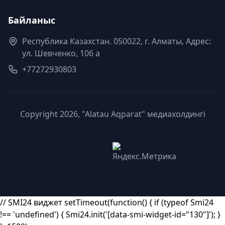
Байланыс
Республика Казахстан. 050022, г. Алматы, Адрес:
ул. Шевченко, 106 а
+77272930803
Copyright 2026, "Alatau Aqparat" медиахолдингі
// SMI24 виджет setTimeout(function() { if (typeof Smi24
!== 'undefined') { Smi24.init('[data-smi-widget-id="130"]'); }