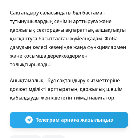
Сақтандыру саласындағы бұл бастама -
тұтынушылардың сенімін арттыруға және
қаржылық сектордағы ақпараттық алшақтықты
қысқартуға бағытталған жүйелі қадам. Жоба
дамудың келесі кезеңінде жаңа функциялармен
және қосымша дереккөздермен
толықтырылады.
Анықтамалық - бұл сақтандыру қызметтеріне
қолжетімділікті арттыратын, қаржылық шешім
қабылдауды жеңілдететін тиімді навигатор.
Телеграм арнаға жазылыңыз