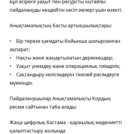
Бұл әсіресе уақыт пен ресурсты оңтайлы
пайдалануды көздейтін кәсіп иелері үшін өзекті.
Анықтамалықтың басты артықшылықтары:
• Бір терезе қағидаты бойынша шоғырланған
ақпарат;
• Нақты және жаңартылатын дереккөздер;
• Уақыт үнемдеу және операциялық тиімділік;
• Сақтандыру келісімдерін тікелей рәсімдеуге
мүмкіндік.
Пайдаланушылар Анықтамалықты Кордың
ресми сайтынан таба алады:
Жаңа цифрлық бастама - қаржылық мәдениетті
қалыптастыру жолында