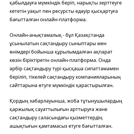
қабылдауға мүмкіндік беріп, нарықты зерттеуге
кететін уақыт пен ресурсты едәуір қысқартуға
бағытталған онлайн-платформа.
Онлайн-анықтамалық - бұл Қазақстанда
ұсынылатын сақтандыру сыныптары мен
өнімдері бойынша құрылымдалған ақпарат
көзін біріктіретін онлайн-платформа. Онда
әрбір сақтандыру түрі қысқаша сипаттамамен
беріліп, тікелей сақтандыру компанияларының
сайттарына өтуге мүмкіндік қарастырылған.
Қордың хабарлауынша, жоба тұтынушылардың
қаржылық сауаттылығын арттыруға және
сақтандыру саласындағы қызметтердің
ашықтығын қамтамасыз етуге бағытталған.