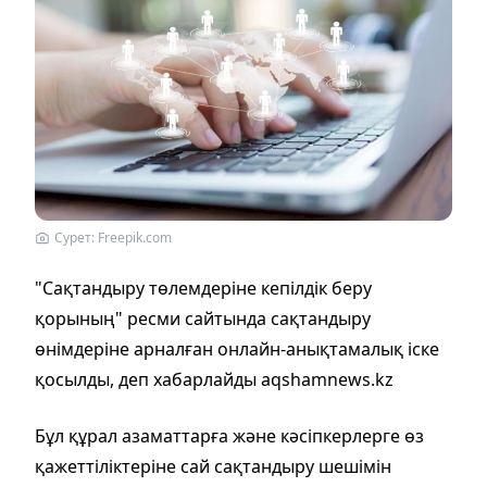
Сурет: Freepik.com
"Сақтандыру төлемдеріне кепілдік беру
қорының" ресми сайтында сақтандыру
өнімдеріне арналған онлайн-анықтамалық іске
қосылды, деп хабарлайды aqshamnews.kz
Бұл құрал азаматтарға және кәсіпкерлерге өз
қажеттіліктеріне сай сақтандыру шешімін