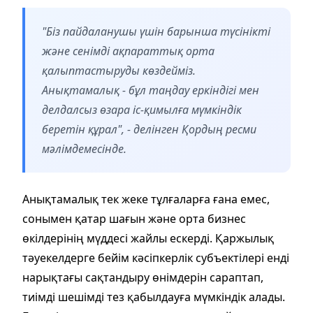
"Біз пайдаланушы үшін барынша түсінікті
және сенімді ақпараттық орта
қалыптастыруды көздейміз.
Анықтамалық - бұл таңдау еркіндігі мен
делдалсыз өзара іс-қимылға мүмкіндік
беретін құрал", - делінген Қордың ресми
мәлімдемесінде.
Анықтамалық тек жеке тұлғаларға ғана емес,
сонымен қатар шағын және орта бизнес
өкілдерінің мүддесі жайлы ескерді. Қаржылық
тәуекелдерге бейім кәсіпкерлік субъектілері енді
нарықтағы сақтандыру өнімдерін сараптап,
тиімді шешімді тез қабылдауға мүмкіндік алады.