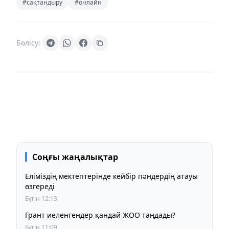
#сақтандыру
#онлайн
Бөлісу:
Соңғы жаңалықтар
Еліміздің мектептерінде кейбір пәндердің атауы
өзгереді
Бүгін 12:13
Грант иеленгендер қандай ЖОО таңдады?
Бүгін 11:09