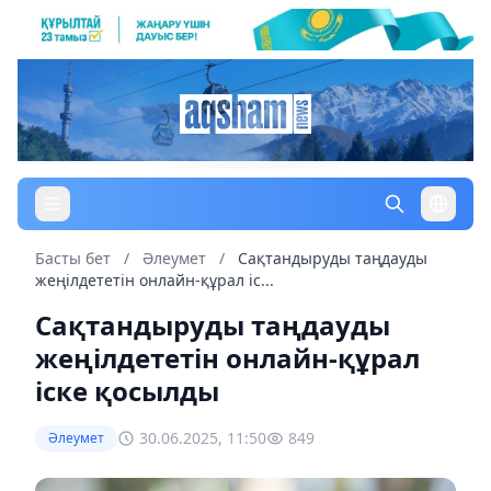
Басты бет
/
Әлеумет
/
Сақтандыруды таңдауды
жеңілдететін онлайн-құрал іс...
Сақтандыруды таңдауды
жеңілдететін онлайн-құрал
іске қосылды
30.06.2025, 11:50
849
Әлеумет