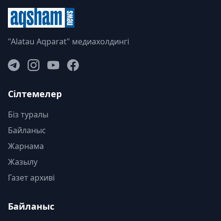
"Alatau Aqparat" медиахолдингі
Сілтемелер
Біз туралы
Байланыс
Жарнама
Жазылу
Газет архиві
Байланыс