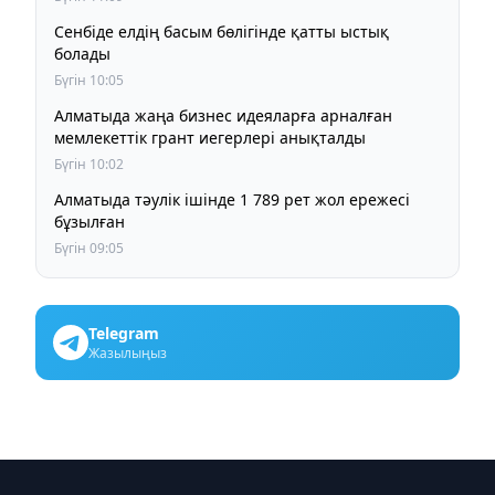
Сенбіде елдің басым бөлігінде қатты ыстық
болады
Бүгін 10:05
Алматыда жаңа бизнес идеяларға арналған
мемлекеттік грант иегерлері анықталды
Бүгін 10:02
Алматыда тәулік ішінде 1 789 рет жол ережесі
бұзылған
Бүгін 09:05
Telegram
Жазылыңыз