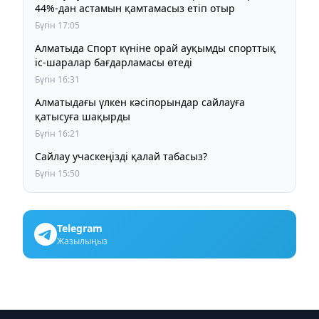
44%-дан астамын қамтамасыз етіп отыр
Бүгін 17:05
Алматыда Спорт күніне орай ауқымды спорттық
іс-шаралар бағдарламасы өтеді
Бүгін 16:31
Алматыдағы үлкен кәсіпорындар сайлауға
қатысуға шақырды
Бүгін 16:21
Сайлау учаскеңізді қалай табасыз?
Бүгін 15:50
Telegram
Жазылыңыз