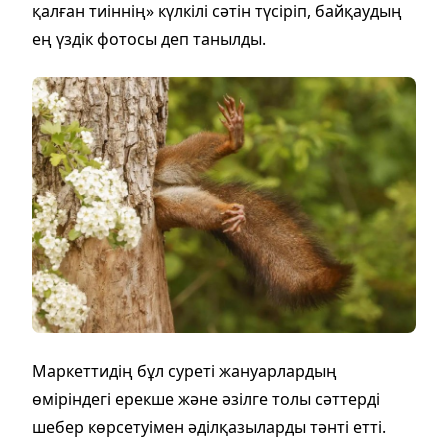
қалған тиіннің» күлкілі сәтін түсіріп, байқаудың
ең үздік фотосы деп танылды.
Маркеттидің бұл суреті жануарлардың
өміріндегі ерекше және әзілге толы сәттерді
шебер көрсетуімен әділқазыларды тәнті етті.