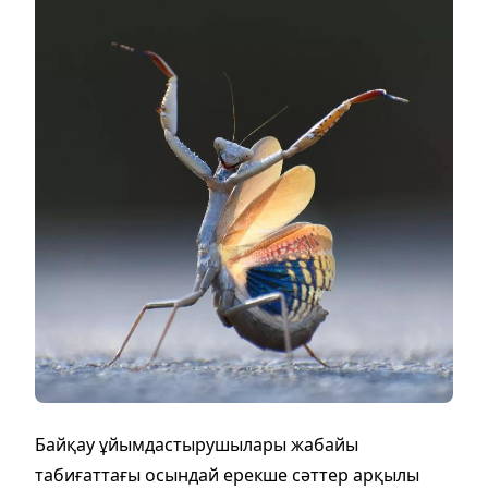
Байқау ұйымдастырушылары жабайы
табиғаттағы осындай ерекше сәттер арқылы