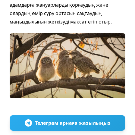
адамдарға жануарларды қорғаудың және
олардың өмір сүру ортасын сақтаудың
маңыздылығын жеткізуді мақсат етіп отыр.
Телеграм арнаға жазылыңыз