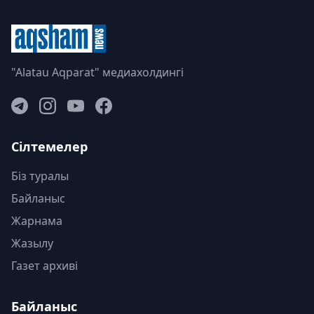
"Alatau Aqparat" медиахолдингі
Сілтемелер
Біз туралы
Байланыс
Жарнама
Жазылу
Газет архиві
Байланыс