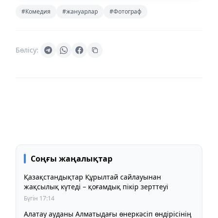
#Комедия
#жануарлар
#Фотограф
Бөлісу:
Соңғы жаңалықтар
Қазақстандықтар Құрылтай сайлауынан
жақсылық күтеді – қоғамдық пікір зерттеуі
Бүгін 17:14
Алатау ауданы Алматыдағы өнеркәсіп өндірісінің