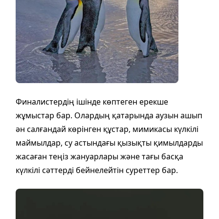
Финалистердің ішінде көптеген ерекше
жұмыстар бар. Олардың қатарында аузын ашып
ән салғандай көрінген құстар, мимикасы күлкілі
маймылдар, су астындағы қызықты қимылдарды
жасаған теңіз жануарлары және тағы басқа
күлкілі сәттерді бейнелейтін суреттер бар.