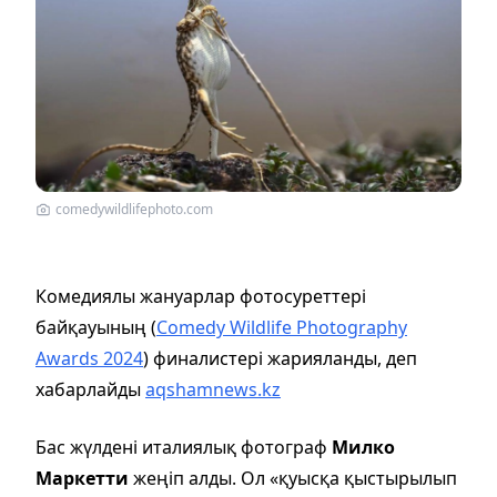
comedywildlifephoto.com
Комедиялы жануарлар фотосуреттері
байқауының (
Comedy Wildlife Photography
Awards 2024
) финалистері жарияланды, деп
хабарлайды
aqshamnews.kz
Бас жүлдені италиялық фотограф
Милко
Маркетти
жеңіп алды. Ол «қуысқа қыстырылып