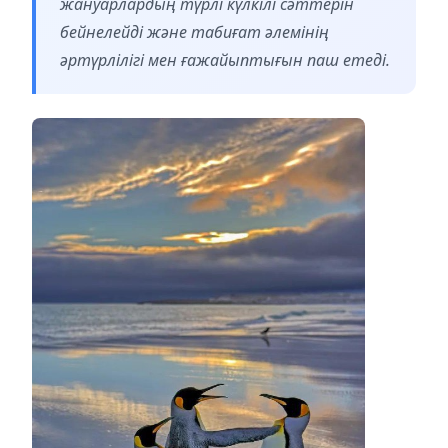
жануарлардың түрлі күлкілі сәттерін
бейнелейді және табиғат әлемінің
әртүрлілігі мен ғажайыптығын паш етеді.