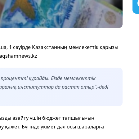
ша, 1 сәуірде Қазақстанның мемлекеттік қарызы
ы aqshamnews.kz
1 процентті құрайды. Бізде мемлекеттік
қаралық институттар да растап отыр”,-деді
рызды азайту үшін бюджет тапшылығын
у қажет. Бүгінде үкімет дәл осы шараларға