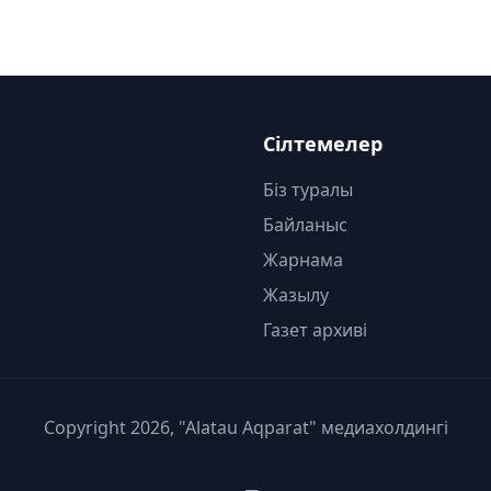
Сілтемелер
Біз туралы
Байланыс
Жарнама
Жазылу
Газет архиві
Copyright 2026, "Alatau Aqparat" медиахолдингі