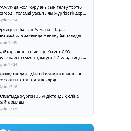
ҮАААЖ-да жол жүру ақысын төлеу тәртібі
өзгерді: төлемді уақытылы жүргізетіндер
үшін жол жүру құны бұрынғы деңгейде
Бүгін 18:14
сақталады
Ертеңнен бастап Алматы – Тараз
автомобиль жолында жөндеу басталады
Бүгін 17:40
Қайтарылған активтер: Үкімет СҚО
ауылдарын сумен қамтуға 2,7 млрд теңге
бөлді
Бүгін 17:24
Қазақстанда «Әділетті қоғамға шыншыл
сөз» атты кітап жарық көрді
Бүгін 17:18
Алматыда жүрген 35 үндістандық еліне
қайтарылды
Бүгін 17:05