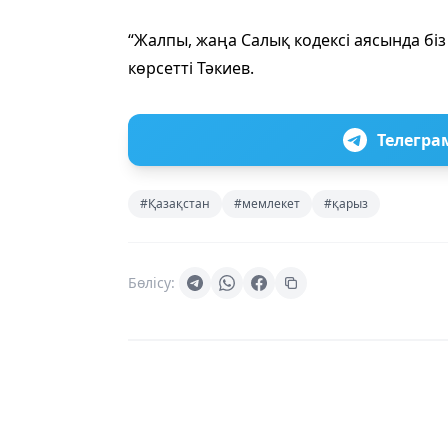
“Жалпы, жаңа Салық кодексі аясында біз
көрсетті Тәкиев.
Телегра
#Қазақстан
#мемлекет
#қарыз
Бөлісу: