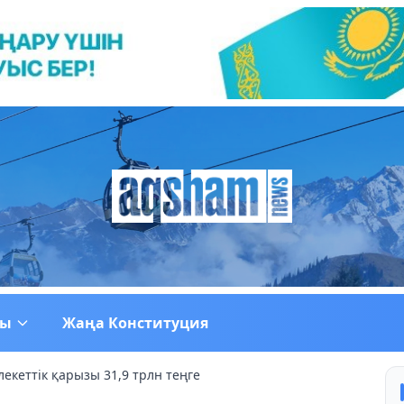
ғы
Жаңа Конституция
екеттік қарызы 31,9 трлн теңге