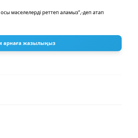
 осы мәселелерді реттеп аламыз”,-деп атап
м арнаға жазылыңыз