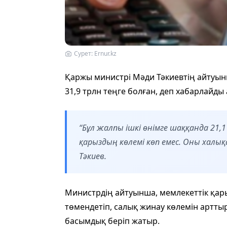
Сурет: Ernur.kz
Қаржы министрі Мәди Тәкиевтің айтуын
31,9 трлн теңге болған, деп хабарлайд
“Бұл жалпы ішкі өнімге шаққанда 21,
қарыздың көлемі көп емес. Оны халы
Тәкиев.
Министрдің айтуынша, мемлекеттік қа
төмендетіп, салық жинау көлемін арттыр
басымдық беріп жатыр.