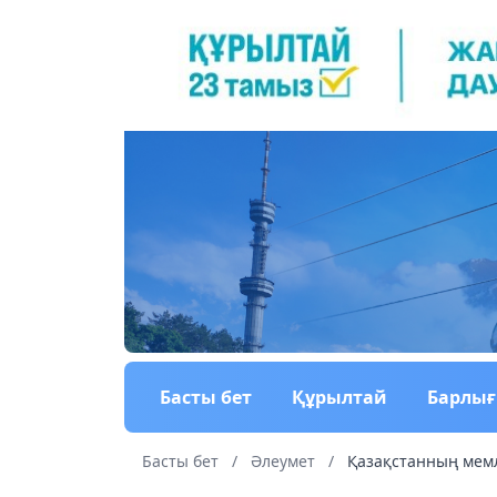
Басты бет
Құрылтай
Барлы
Басты бет
/
Әлеумет
/
Қазақстанның мемл