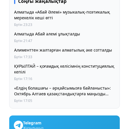
Соңғы жаңалықтар
Алматыда «Абай Әлемі» музыкалық-поэтикалық
мерекелік кеші өтті
Бүгін 23:23
Алматыда Абай әлемі ұлықталды
Бүгін 21:47
Алименттен жалтарған алматылық әке сотталды
Бүгін 17:33
ҚҰРЫЛТАЙ – қоғамдық келісімнің конституциялық
кепілі
Бүгін 17:16
«Елдің болашағы – әрқайсымызға байланысты»:
Октябрь Алтаев қазақстандықтарға маңызды
үндеу жасады
Бүгін 17:05
Telegram
Жазылыңыз