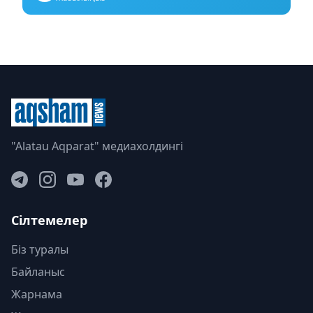
"Alatau Aqparat" медиахолдингі
Сілтемелер
Біз туралы
Байланыс
Жарнама