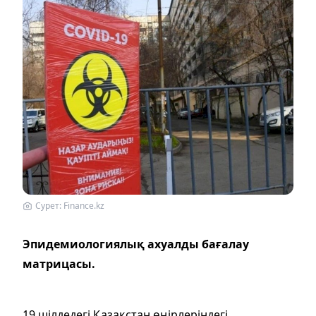
Сурет: Finance.kz
Эпидемиологиялық ахуалды бағалау
матрицасы.
19 шілдедегі Қазақстан өңірлеріндегі