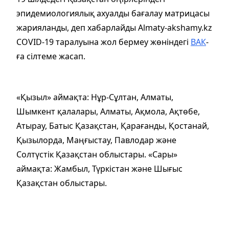
эпидемиологиялық ахуалды бағалау матрицасы
жарияланды, деп хабарлайды Almaty-akshamy.kz
COVID-19 таралуына жол бермеу жөніндегі
ВАК
-
ға сілтеме жасап.
«Қызыл» аймақта: Нұр-Сұлтан, Алматы,
Шымкент қалалары, Алматы, Ақмола, Ақтөбе,
Атырау, Батыс Қазақстан, Қарағанды, Қостанай,
Қызылорда, Маңғыстау, Павлодар және
Солтүстік Қазақстан облыстары. «Сары»
аймақта: Жамбыл, Түркістан және Шығыс
Қазақстан облыстары.