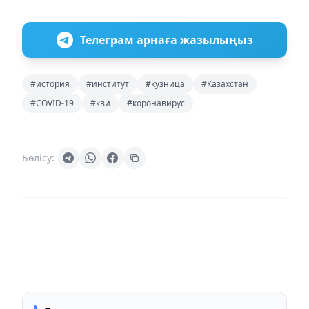
Телеграм арнаға жазылыңыз
#история
#институт
#кузница
#Казахстан
#COVID-19
#кви
#коронавирус
Бөлісу: