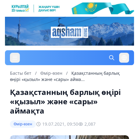
Басты бет
/
Өмір-өзен
/
Қазақстанның барлық
өңірі «қызыл» және «сары» айма...
Қазақстанның барлық өңірі
«қызыл» және «сары»
аймақта
19.07.2021, 09:50
2,087
Өмір-өзен