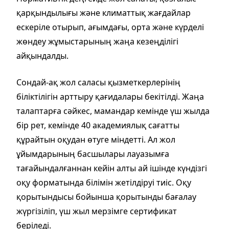
қарқындылығы және климаттық жағдайлар
ескеріле отырып, ағымдағы, орта және күрделі
жөндеу жұмыстарының жаңа кезеңділігі
айқындалды.
Сондай-ақ жол саласы қызметкерлерінің
біліктілігін арттыру қағидалары бекітілді. Жаңа
талаптарға сәйкес, мамандар кемінде үш жылда
бір рет, кемінде 40 академиялық сағатты
құрайтын оқудан өтуге міндетті. Ал жол
ұйымдарының басшылары лауазымға
тағайындалғаннан кейін алты ай ішінде күндізгі
оқу форматында білімін жетілдіруі тиіс. Оқу
қорытындысы бойынша қорытынды бағалау
жүргізіліп, үш жыл мерзімге сертификат
беріледі.