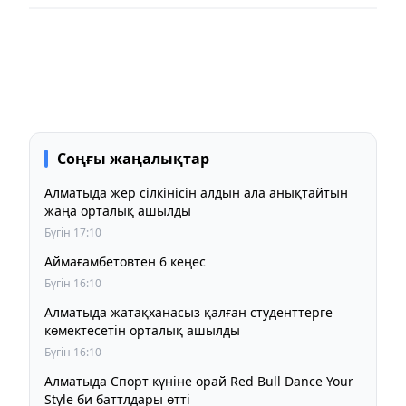
Соңғы жаңалықтар
Алматыда жер сілкінісін алдын ала анықтайтын
жаңа орталық ашылды
Бүгін 17:10
Аймағамбетовтен 6 кеңес
Бүгін 16:10
Алматыда жатақханасыз қалған студенттерге
көмектесетін орталық ашылды
Бүгін 16:10
Алматыда Спорт күніне орай Red Bull Dance Your
Style би баттлдары өтті