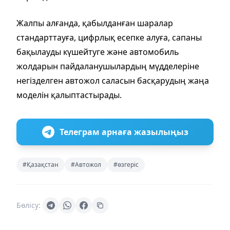
Жалпы алғанда, қабылданған шаралар
стандарттауға, цифрлық есепке алуға, сапаны
бақылауды күшейтуге және автомобиль
жолдарын пайдаланушылардың мүдделеріне
негізделген автожол саласын басқарудың жаңа
моделін қалыптастырады.
Телеграм арнаға жазылыңыз
#Қазақстан
#Автожол
#өзгеріс
Бөлісу: