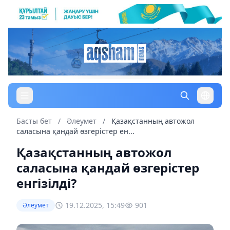
Басты бет
/
Әлеумет
/
Қазақстанның автожол
саласына қандай өзгерістер ен...
Қазақстанның автожол
саласына қандай өзгерістер
енгізілді?
19.12.2025, 15:49
901
Әлеумет