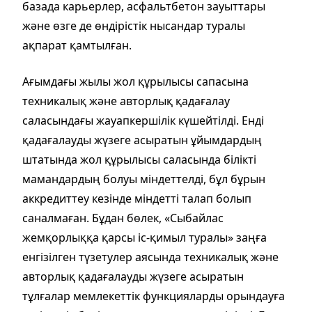
базада карьерлер, асфальтбетон зауыттары
және өзге де өндірістік нысандар туралы
ақпарат қамтылған.
Ағымдағы жылы жол құрылысы сапасына
техникалық және авторлық қадағалау
саласындағы жауапкершілік күшейтілді. Енді
қадағалауды жүзеге асыратын ұйымдардың
штатында жол құрылысы саласында білікті
мамандардың болуы міндеттелді, бұл бұрын
аккредиттеу кезінде міндетті талап болып
саналмаған. Бұдан бөлек, «Сыбайлас
жемқорлыққа қарсы іс-қимыл туралы» заңға
енгізілген түзетулер аясында техникалық және
авторлық қадағалауды жүзеге асыратын
тұлғалар мемлекеттік функцияларды орындауға