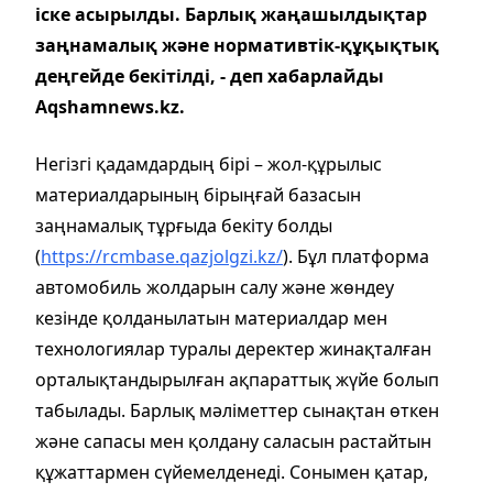
іске асырылды. Барлық жаңашылдықтар
заңнамалық және нормативтік-құқықтық
деңгейде бекітілді, - деп хабарлайды
Aqshamnews.kz.
Негізгі қадамдардың бірі – жол-құрылыс
материалдарының бірыңғай базасын
заңнамалық тұрғыда бекіту болды
(
https://rcmbase.qazjolgzi.kz/
). Бұл платформа
автомобиль жолдарын салу және жөндеу
кезінде қолданылатын материалдар мен
технологиялар туралы деректер жинақталған
орталықтандырылған ақпараттық жүйе болып
табылады. Барлық мәліметтер сынақтан өткен
және сапасы мен қолдану саласын растайтын
құжаттармен сүйемелденеді. Сонымен қатар,