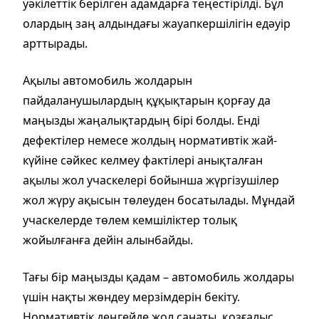
уәкілеттік берілген адамдарға теңестірілді. Бұл
олардың заң алдындағы жауапкершілігін едәуір
арттырады.
Ақылы автомобиль жолдарын
пайдаланушылардың құқықтарын қорғау да
маңызды жаңалықтардың бірі болды. Енді
дефектілер немесе жолдың нормативтік жай-
күйіне сәйкес келмеу фактілері анықталған
ақылы жол учаскелері бойынша жүргізушілер
жол жүру ақысын төлеуден босатылады. Мұндай
учаскелерде төлем кемшіліктер толық
жойылғанға дейін алынбайды.
Тағы бір маңызды қадам – автомобиль жолдары
үшін нақты жөндеу мерзімдерін бекіту.
Нормативтік деңгейде жол санаты, қозғалыс