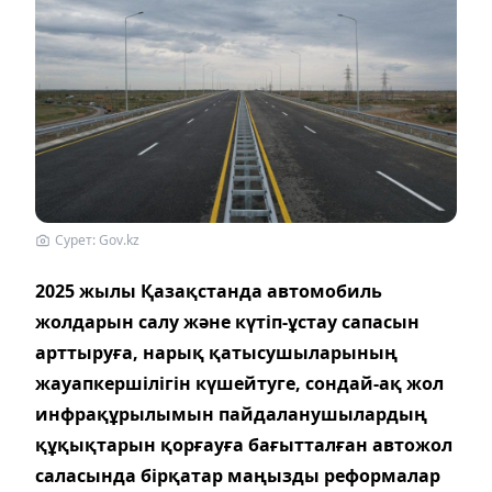
Сурет: Gov.kz
2025 жылы Қазақстанда автомобиль
жолдарын салу және күтіп-ұстау сапасын
арттыруға, нарық қатысушыларының
жауапкершілігін күшейтуге, сондай-ақ жол
инфрақұрылымын пайдаланушылардың
құқықтарын қорғауға бағытталған автожол
саласында бірқатар маңызды реформалар