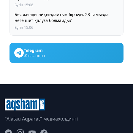
Бүгін 15:08
Бес жылды айқындайтын бір күн: 23 тамызда
неге шет қалуға болмайды?
Бүгін 15:06
Telegram
Жазылыңыз
"Alatau Aqparat" медиахолдингі