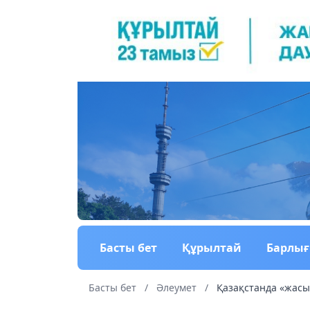
Басты бет
Құрылтай
Барлы
Басты бет
/
Әлеумет
/
Қазақстанда «жасыл