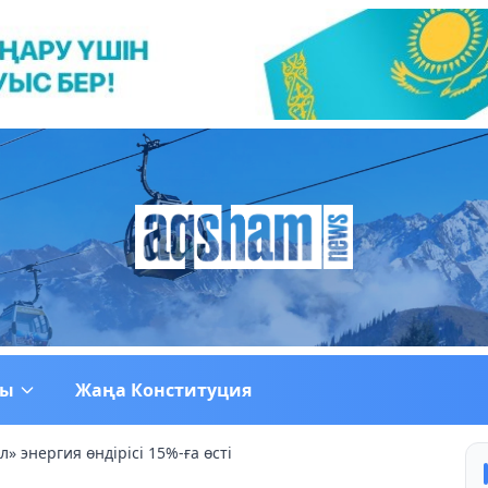
ғы
Жаңа Конституция
» энергия өндірісі 15%-ға өсті