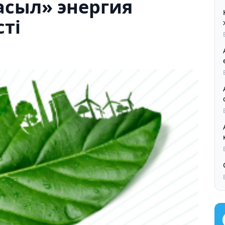
асыл» энергия
сті