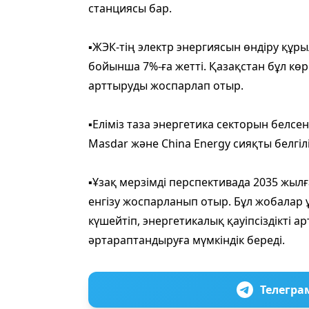
станциясы бар.
▪️
ЖЭК-тің электр энергиясын өндіру құ
бойынша 7%-ға жетті. Қазақстан бұл көр
арттыруды жоспарлап отыр.
▪️
Еліміз таза энергетика секторын белсенд
Masdar және China Energy сияқты белгі
▪️
Ұзақ мерзімді перспективада 2035 жылға
енгізу жоспарланып отыр. Бұл жобалар
күшейтіп, энергетикалық қауіпсіздікті а
әртараптандыруға мүмкіндік береді.
Телегра