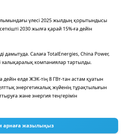
рылымындағы үлесі 2025 жылдың қорытындысы
сеткішті 2030 жылға қарай 15%-ға дейін
і дамытуда. Салаға TotalEnergies, China Power,
лі халықаралық компаниялар тартылды.
 дейін елде ЖЭК-тің 8 ГВт-тан астам қуатын
 ұлттық энергетикалық жүйенің тұрақтылығын
рттыруға және энергия теңгерімін
м арнаға жазылыңыз