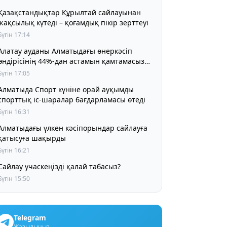
Қазақстандықтар Құрылтай сайлауынан
жақсылық күтеді – қоғамдық пікір зерттеуі
Бүгін 17:14
Алатау ауданы Алматыдағы өнеркәсіп
өндірісінің 44%-дан астамын қамтамасыз
етіп отыр
Бүгін 17:05
Алматыда Спорт күніне орай ауқымды
спорттық іс-шаралар бағдарламасы өтеді
Бүгін 16:31
Алматыдағы үлкен кәсіпорындар сайлауға
қатысуға шақырды
Бүгін 16:21
Сайлау учаскеңізді қалай табасыз?
Бүгін 15:50
Telegram
Жазылыңыз