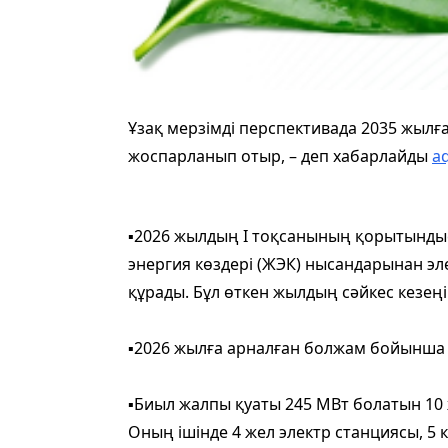
Ұзақ мерзімді перспективада 2035 жылға 
жоспарланып отыр, – деп хабарлайды
a
▪️
2026 жылдың I тоқсанының қорытынд
энергия көздері (ЖЭК) нысандарынан эле
құрады. Бұл өткен жылдың сәйкес кезең
▪️
2026 жылға арналған болжам бойынша ЖЭК
▪️
Биыл жалпы қуаты 245 МВт болатын 10 
Оның ішінде 4 жел электр станциясы, 5 