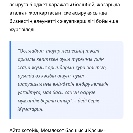
асыруға бюджет қаражаты бөлінбей, жоғарыда
аталған жол картасын іске асыру аясында
бизнестің әлеуметтік жауапкершілігі бойынша
жүргізіледі.
"Осылайша, тауар несиесінің тәсілі
арқылы көптеген ауыл тұрғыны үшін
жаңа жұмыс орындарын құра отырып,
ауылда өз кәсібін ашуға, ауыл
шаруашылығы өнімдерін өндіру көлемін
ұлғайтуға, мал басы санын өсіруге
мүмкіндік беріліп отыр", – деді Серік
Жұмағарин.
Айта кетейік, Мемлекет басшысы Қасым-