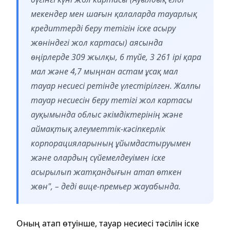
мекендер мен шағын қалаларда тауарлық
кредиттерді беру тетігін іске асыру
жөніндегі жол картасы) аясында
өңірлерде 309 жылқы, 6 түйе, 3 261 ірі қара
мал және 4,7 мыңнан астам ұсақ мал
тауар несиесі ретінде үлестірілген. Жалпы
тауар несиесін беру тетігі жол картасы
ауқымында облыс әкімдіктерінің және
аймақтық әлеуметтік-кәсіпкерлік
корпорацияларының ұйымдастыруымен
және олардың сүйемелдеуімен іске
асырылып жатқандығын атап өткен
жөн", – деді вице-премьер жауабында.
Оның атап өтуінше, тауар несиесі тәсілін іске