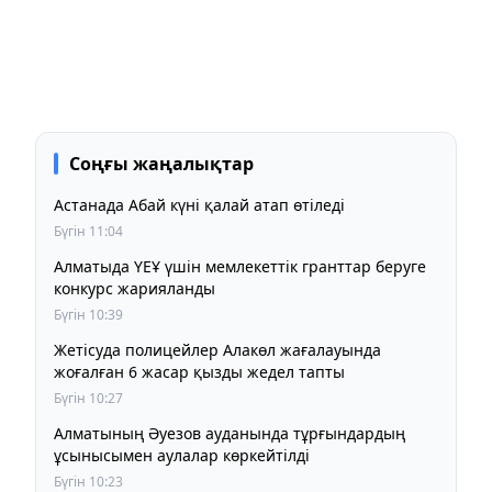
Соңғы жаңалықтар
Астанада Абай күні қалай атап өтіледі
Бүгін 11:04
Алматыда ҮЕҰ үшін мемлекеттік гранттар беруге
конкурс жарияланды
Бүгін 10:39
Жетісуда полицейлер Алакөл жағалауында
жоғалған 6 жасар қызды жедел тапты
Бүгін 10:27
Алматының Әуезов ауданында тұрғындардың
ұсынысымен аулалар көркейтілді
Бүгін 10:23