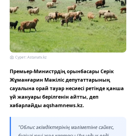
Сурет: Astanatv.kz
Премьер-Министрдің орынбасары Серік
Жұманғарин Мәжіліс депутаттарының
сауалына орай тауар несиесі ретінде қанша
үй жануары берілгенін айтты, деп
хабарлайды aqshamnews.kz.
"Облыс әкімдіктерінің мәліметіне сәйкес,
бүгінгі күні жол картасы (Ауылдық елді