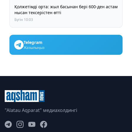
Қолжетімді орта: жыл басынан бері 600-ден астам
нысан тексерістен өтті
Бүгін 10:03
Telegram
Жазылыңыз
"Alatau Aqparat" медиахолдингі