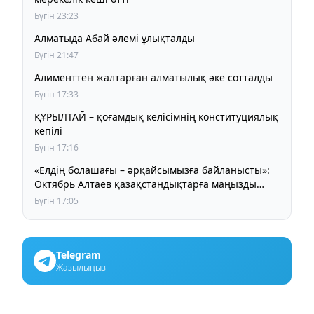
Бүгін 23:23
Алматыда Абай әлемі ұлықталды
Бүгін 21:47
Алименттен жалтарған алматылық әке сотталды
Бүгін 17:33
ҚҰРЫЛТАЙ – қоғамдық келісімнің конституциялық
кепілі
Бүгін 17:16
«Елдің болашағы – әрқайсымызға байланысты»:
Октябрь Алтаев қазақстандықтарға маңызды
үндеу жасады
Бүгін 17:05
Telegram
Жазылыңыз