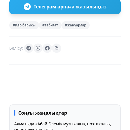
Телеграм арнаға жазылыңыз
#Қар барысы
#табиғат
#жануарлар
Бөлісу:
Соңғы жаңалықтар
Алматыда «Абай Әлемі» музыкалық-поэтикалық
мерекелік кеші өтті