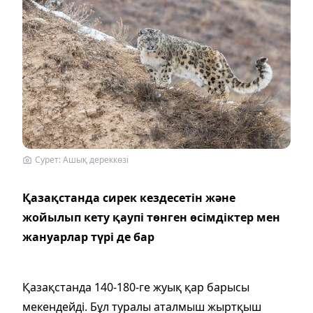
Сурет: Ашық дереккөзі
Қазақстанда сирек кездесетін және
жойылып кету қаупі төнген өсімдіктер мен
жануарлар түрі де бар
Қазақстанда 140-180-ге жуық қар барысы
мекендейді. Бұл туралы аталмыш жыртқыш