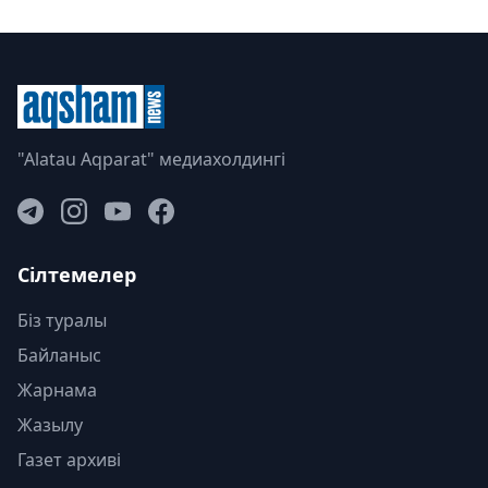
"Alatau Aqparat" медиахолдингі
Сілтемелер
Біз туралы
Байланыс
Жарнама
Жазылу
Газет архиві