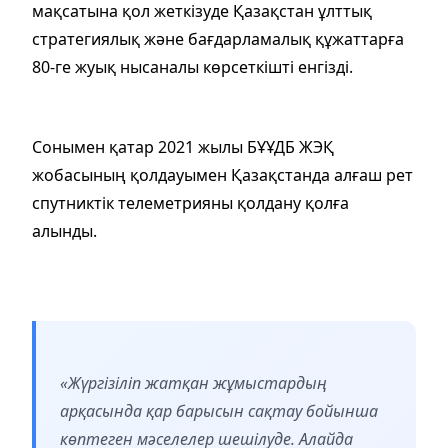
мақсатына қол жеткізуде Қазақстан ұлттық
стратегиялық және бағдарламалық құжаттарға
80-ге жуық нысаналы көрсеткішті енгізді.
Сонымен қатар 2021 жылы БҰҰДБ ЖЭҚ
жобасының қолдауымен Қазақстанда алғаш рет
спутниктік телеметрияны қолдану қолға
алынды.
«Жүргізіліп жатқан жұмыстардың
арқасында қар барысын сақтау бойынша
көптеген мәселелер шешілуде. Алайда