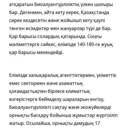
атқаратын биоалуантүрліліктің үлкен шоғыры
бар. Дегенмен, айта кету керек, Қазақстанда
сирек кездесетін және жойылып кету қаупі
төнген өсімдіктер мен жануарлар түрі де бар.
Қар барысы солардың қатарында. Соңғы
мәліметтерге сәйкес, елімізде 140-180-ге жуық
қар барысы мекендейді.
Елімізде халықаралық агенттіктермен, үкіметтік
емес сектормен және азаматтық
қоғамдастықпен бірлесе климаттық
өзгерістерге бейімделу шараларын енгізу,
биоалуантүрлілікті сақтау және экожүйелерді
орнықты басқару бойынша жұмыстар жүргізіліп
жатыр. Осылайша, орнықты дамудың 17