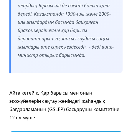
олардың біразы әлі де өзекті болып қала
береді. Қазақстанда 1990-шы және 2000-
шы жылдардың басында байқалған
браконьерлік және қар барысы
дериваттарының заңсыз саудасы соңғы
жылдары өте сирек кездеседі», - деді вице-
министр отырыс барысында.
Айта кетейік, Қар барысы мен оның
экожүйелерін сақтау жөніндегі жаһандық
бағдарламаның (GSLEP) басқарушы комитетіне
12 ел мүше.