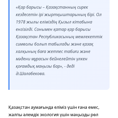
«Қар барысы – Қазақстанның сирек
кездесетін ірі жыртқыштарының бірі. Ол
1978 жылы еліміздің Қызыл кітабына
енгізілді. Сонымен қатар қар барысы
Қазақстан Республикасының мемлекеттік
символы болып табылады және қазақ
халқының баға жетпес табиғи және
мәдени мұрасын бейнелейтін үлкен
қоғамдық маңызы бар», - деді
Ә.Шалабекова.
Қазақстан аумағында еліміз үшін ғана емес,
жалпы әлемдік экология үшін маңызды рөл