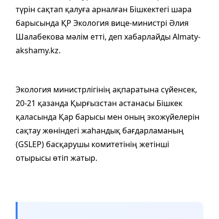
түрін сақтап қалуға арналған Бішкектегі шара
барысында ҚР Экология вице-министрі Әлия
Шалабекова мәлім етті, деп хабарлайды Almaty-
akshamy.kz.
Экология министрлігінің ақпаратына сүйенсек,
20-21 қазанда Қырғызстан астанасы Бішкек
қаласында Қар барысы мен оның экожүйелерін
сақтау жөніндегі жаһандық бағдарламаның
(GSLEP) басқарушы комитетінің жетінші
отырысы өтіп жатыр.