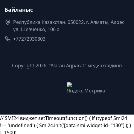
Байланыс
Республика Казахстан. 050022, г. Алматы, Адрес:
ул. Шевченко, 106 а
+77272930803
Copyright 2026, "Alatau Aqparat" медиахолдингі
// SMI24 виджет setTimeout(function() { if (typeof Smi24
!== 'undefined') { Smi24.init('[data-smi-widget-id="130"]'); }
}, 1500);