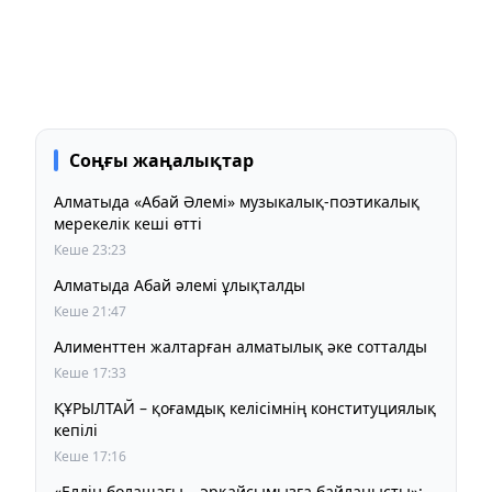
Соңғы жаңалықтар
Алматыда «Абай Әлемі» музыкалық-поэтикалық
мерекелік кеші өтті
Кеше 23:23
Алматыда Абай әлемі ұлықталды
Кеше 21:47
Алименттен жалтарған алматылық әке сотталды
Кеше 17:33
ҚҰРЫЛТАЙ – қоғамдық келісімнің конституциялық
кепілі
Кеше 17:16
«Елдің болашағы – әрқайсымызға байланысты»: