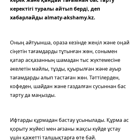
керектігі туралы айтып берді, деп
хабарлайды аlmaty-akshamy.kz.
Оның айтуынша, ораза кезінде жеңіл және оңай
сіңетін тағамдарды тұтынған жөн, сонымен
қатар асқазанның шамадан тыс жүктемесіне
әкелетін майлы, тұзды, қуырылған және ауыр
тағамдарды алып тастаған жөн. Тәттілерден,
кофеден, шайдан және газдалған сусыннан бас
тарту да маңызды.
Ифтарды құрмадан бастау ұсынылады. Құрма ас
қорыту жүйесі мен ағзаны жақсы күйде ұстау
үшін қажетті талшықтарға өте бай.