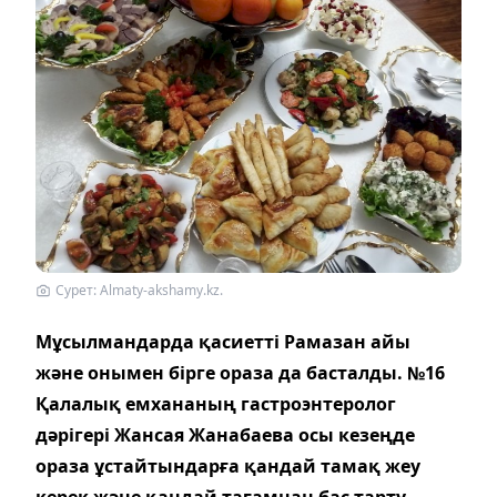
Сурет: Almaty-akshamy.kz.
Мұсылмандарда қасиетті Рамазан айы
және онымен бірге ораза да басталды. №16
Қалалық емхананың гастроэнтеролог
дәрігері Жансая Жанабаева осы кезеңде
ораза ұстайтындарға қандай тамақ жеу
керек және қандай тағамнан бас тарту