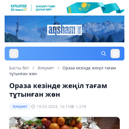
Басты бет
/
Әлеумет
/
Ораза кезінде жеңіл тағам
тұтынған жөн
Ораза кезінде жеңіл тағам
тұтынған жөн
19.03.2024, 10:15
1,578
Әлеумет