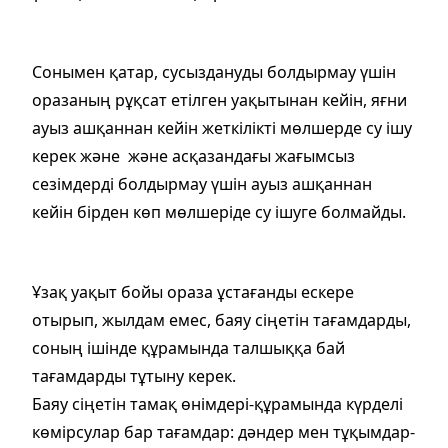
Сонымен қатар, сусыздануды болдырмау үшін
оразаның рұқсат етілген уақытынан кейін, яғни
ауыз ашқаннан кейін жеткілікті мөлшерде су ішу
керек және және асқазандағы жағымсыз
сезімдерді болдырмау үшін ауыз ашқаннан
кейін бірден көп мөлшеріде су ішуге болмайды.
Ұзақ уақыт бойы ораза ұстағанды ескере
отырып, жылдам емес, баяу сіңетін тағамдарды,
соның ішінде құрамында талшыққа бай
тағамдарды тұтыну керек.
Баяу сіңетін тамақ өнімдері-құрамында күрделі
көмірсулар бар тағамдар: дәндер мен тұқымдар-