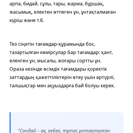
арпа, бидай, сұлы, тары, жарма, бұршақ,
жасымық, електен өтпеген ұн, ұнтақталмаған
күріш және т.б.
Тез сіңетін тағамдар-құрамында бос,
тазартылған көмірсулар бар тағамдар: қант,
еленген ұн, мысалы, жоғары сортты ұн.
Ораза кезінде өсімдік тағамдары қоректік
заттардың қажеттіліктерін өтеу үшін әртүрлі,
талшықтар мен ақуыздарға бай болуы керек.
"Сондай – ақ, кебек, тұтас ұнтақталған