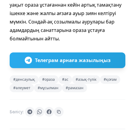
уақыт ораза ұстағаннан кейін артық тамақтану
ішекке және жалпы ағзаға ауыр зиян келтіруі
мүмкін. Сондай-ақ созылмалы аурулары бар
адамдардың санаттарына ораза ұстауға
болмайтынын айтты.
Телеграм арнаға жазылыңыз
#денсаулық
#ораза
#ас
#азық-түлік
#қоғам
#әлеумет
#мұсылман
#рамазан
Бөлісу: