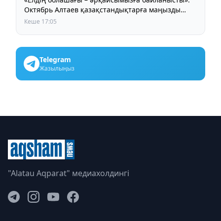
Октябрь Алтаев қазақстандықтарға маңызды
үндеу жасады
Кеше 17:05
Telegram
Жазылыңыз
"Alatau Aqparat" медиахолдингі