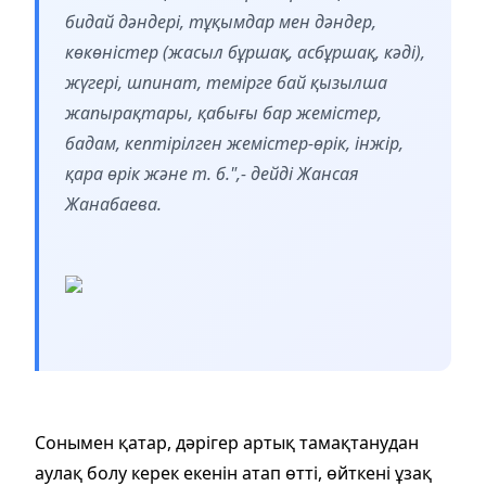
бидай дәндері, тұқымдар мен дәндер,
көкөністер (жасыл бұршақ, асбұршақ, кәді),
жүгері, шпинат, темірге бай қызылша
жапырақтары, қабығы бар жемістер,
бадам, кептірілген жемістер-өрік, інжір,
қара өрік және т. б.",- дейді Жансая
Жанабаева.
Сонымен қатар, дәрігер артық тамақтанудан
аулақ болу керек екенін атап өтті, өйткені ұзақ