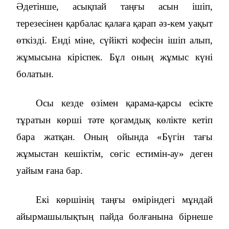
Әдетінше, асықпай таңғы асын ішіп,
терезесінен қарбалас қалаға қарап әз-кем уақыт
өткізді. Енді міне, сүйікті кофесін ішіп алып,
жұмысына кіріспек. Бұл оның жұмыс күні
болатын.
Осы кезде өзімен қарама-қарсы есікте
тұратын көрші тәте қоғамдық көлікте кетіп
бара жатқан. Оның ойында «Бүгін тағы
жұмыстан кешіктім, сөгіс естимін-ау» деген
уайым ғана бар.
Екі көршінің таңғы өміріндегі мұндай
айырмашылықтың пайда болғанына бірнеше