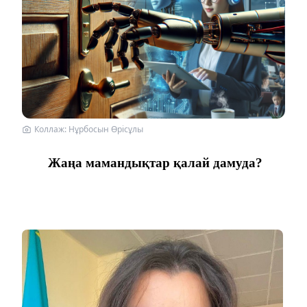
Коллаж: Нұрбосын Өрісұлы
Жаңа мамандықтар қалай дамуда?