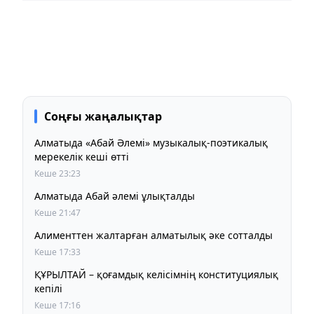
Соңғы жаңалықтар
Алматыда «Абай Әлемі» музыкалық-поэтикалық
мерекелік кеші өтті
Кеше 23:23
Алматыда Абай әлемі ұлықталды
Кеше 21:47
Алименттен жалтарған алматылық әке сотталды
Кеше 17:33
ҚҰРЫЛТАЙ – қоғамдық келісімнің конституциялық
кепілі
Кеше 17:16