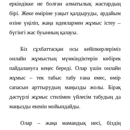
еркіндікке ие болған алматылық жастардың
бірі. Жеке өміріне уақыт қалдыруды, әрдайым
өзіне үңіліп, жаңа идеялармен жұмыс істеу –
бүгінгі жас буынның қалауы.
Біз сұхбаттасқан осы кейіпкерлеріміз
онлайн жұмыстың мүмкіндіктерін көбірек
пайдалануға кеңес береді. Олар үшін онлайн
жұмыс – тек табыс табу ғана емес, өмір
сапасын арттырудың маңызды жолы. Бірақ
дәстүрлі жұмыс стилімен үйлесім табудың да
маңызды екенін мойындайды.
Олар – жаңа мамандық иесі, біздің