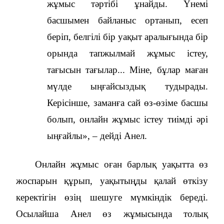
жұмыс тәртібі ұнайды. Үнемі
басшымен байланыс ортанып, есеп
беріп, белгілі бір уақыт аралығында бір
орында тапжылмай жұмыс істеу,
тағысын тағылар... Міне, бұлар маған
мүлде ыңғайсыздық тудырады.
Керісінше, заманға сай өз-өзіме басшы
болып, онлайн жұмыс істеу тиімді әрі
ыңғайлы», – дейді Анел.
Онлайн жұмыс оған барлық уақытта өз
жоспарын құрып, уақытыңды қалай өткізу
керектігін өзің шешуге мүмкіндік береді.
Осылайша Анел өз жұмысында толық