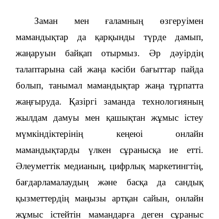
Заман мен ғаламның өзгеруімен
мамандықтар да қарқынды түрде дамып,
жаңаруын байқап отырмыз. Әр дәуірдің
талаптарына сай жаңа кәсіби бағыттар пайда
болып, танымал мамандықтар жаңа тұрпатта
жаңғыруда. Қазіргі заманда технологияның
жылдам дамуы мен қашықтан жұмыс істеу
мүмкіндіктерінің кеңеюі онлайн
мамандықтарды үлкен сұранысқа ие етті.
Әлеуметтік медианың, цифрлық маркетингтің,
бағдарламалаудың және басқа да сандық
қызметтердің маңызы артқан сайын, онлайн
жұмыс істейтін мамандарға деген сұраныс