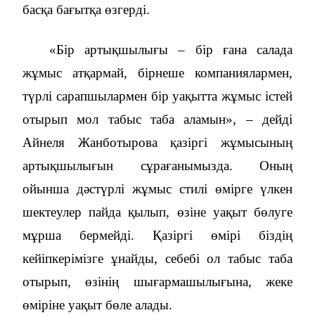
басқа бағытқа өзгерді.
«Бір артықшылығы – бір ғана салада
жұмыс атқармай, бірнеше компаниялармен,
түрлі сарапшылармен бір уақытта жұмыс істей
отырып мол табыс таба аламын», – дейді
Айнеля Жанботырова қазіргі жұмысының
артықшылығын сұрағанымызда. Оның
ойынша дәстүрлі жұмыс стилі өмірге үлкен
шектеулер пайда қылып, өзіне уақыт бөлуге
мұрша бермейді. Қазіргі өмірі біздің
кейіпкерімізге ұнайды, себебі ол табыс таба
отырып, өзінің шығармашылығына, жеке
өміріне уақыт бөле алады.