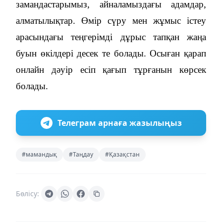
замандастарымыз, айналамыздағы адамдар,
алматылықтар. Өмір сүру мен жұмыс істеу
арасындағы теңгерімді дұрыс тапқан жаңа
буын өкілдері десек те болады. Осыған қарап
онлайн дәуір есіп қағып тұрғанын көрсек
болады.
Телеграм арнаға жазылыңыз
#мамандық
#Таңдау
#Қазақстан
Бөлісу: