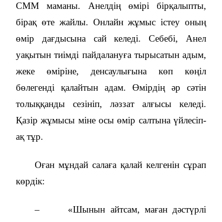
СММ маманы. Анелдің өмірі бірқалыпты,
бірақ өте жайлы. Онлайн жұмыс істеу оның
өмір дағдысына сай келеді. Себебі, Анел
уақытын тиімді пайдалануға тырысатын адым,
жеке өміріне, денсаулығына көп көңіл
бөлегенді қалайтын адам. Өмірдің әр сәтін
толыққанды сезініп, ләззат алғысы келеді.
Қазір жұмысы міне осы өмір салтына үйлесіп-
ақ тұр.
Оған мұндай салаға қалай келгенін сұрап
көрдік:
–
«Шынын айтсам, маған дәстүрлі