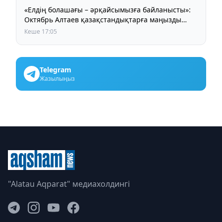
«Елдің болашағы – әрқайсымызға байланысты»:
Октябрь Алтаев қазақстандықтарға маңызды
үндеу жасады
Кеше 17:05
Telegram
Жазылыңыз
"Alatau Aqparat" медиахолдингі