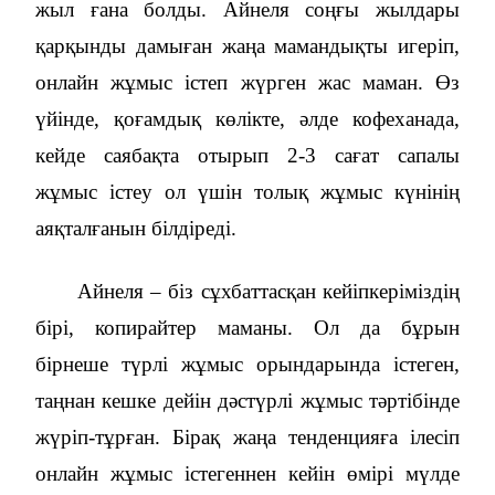
жыл ғана болды. Айнеля соңғы жылдары
қарқынды дамыған жаңа мамандықты игеріп,
онлайн жұмыс істеп жүрген жас маман. Өз
үйінде, қоғамдық көлікте, әлде кофеханада,
кейде саябақта отырып 2-3 сағат сапалы
жұмыс істеу ол үшін толық жұмыс күнінің
аяқталғанын білдіреді.
Айнеля – біз сұхбаттасқан кейіпкеріміздің
бірі, копирайтер маманы. Ол да бұрын
бірнеше түрлі жұмыс орындарында істеген,
таңнан кешке дейін дәстүрлі жұмыс тәртібінде
жүріп-тұрған. Бірақ жаңа тенденцияға ілесіп
онлайн жұмыс істегеннен кейін өмірі мүлде