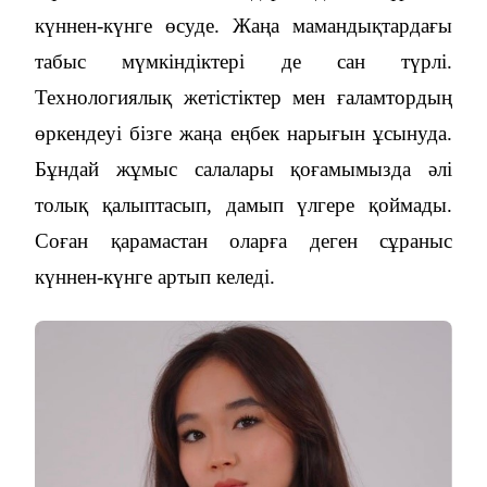
күннен-күнге өсуде. Жаңа мамандықтардағы
табыс мүмкіндіктері де сан түрлі.
Технологиялық жетістіктер мен ғаламтордың
өркендеуі бізге жаңа еңбек нарығын ұсынуда.
Бұндай жұмыс салалары қоғамымызда әлі
толық қалыптасып, дамып үлгере қоймады.
Соған қарамастан оларға деген сұраныс
күннен-күнге артып келеді.