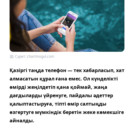
Сурет: chartmogul.com
Қазіргі таңда телефон — тек хабарласып, хат
алмасатын құрал ғана емес. Ол күнделікті
өмірді жеңілдетіп қана қоймай, жаңа
дағдыларды үйренуге, пайдалы әдеттер
қалыптастыруға, тіпті өмір салтыңды
өзгертуге мүмкіндік беретін жеке көмекшіге
айналды.