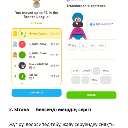
2. Strava — белсенді өмірдің серігі
Жүгіру, велосипед тебу, жаяу серуендеу сияқты