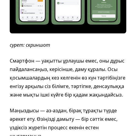
сурет: скриншот
Смартфон — уақытты ұрлаушы емес, оны дұрыс
пайдалансаңыз, керісінше, даму құралы. Осы
қосымшалардың кез келгенін өз күн тәртібіңізге
енгізу арқылы сіз білімге, тәртіпке, денсаулыққа
және мықты ішкі күйге бір қадам жақындайсыз.
Маңыздысы — аз-аздан, бірақ тұрақты түрде
әрекет ету. Өзіңізді дамыту — бір сәттік емес,
үздіксіз жүретін процесс екенін естен