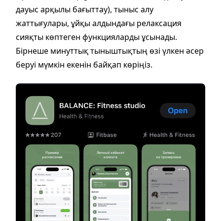
дауыс арқылы бағыттау), тыныс алу
жаттығулары, ұйқы алдындағы релаксация
сияқты көптеген функцияларды ұсынады.
Бірнеше минуттық тыныштықтың өзі үлкен әсер
беруі мүмкін екенін байқап көріңіз.