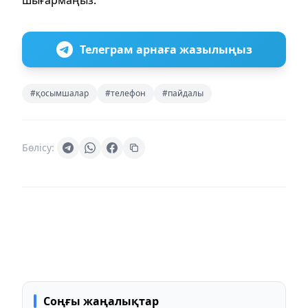
шығармаңыз.
Телеграм арнаға жазылыңыз
#қосымшалар
#телефон
#пайдалы
Бөлісу:
Соңғы жаңалықтар