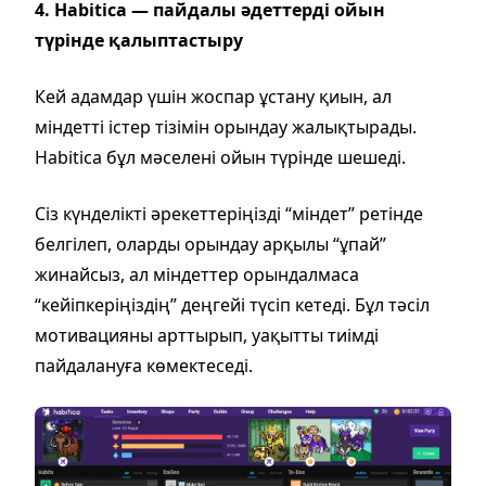
4. Habitica — пайдалы әдеттерді ойын
түрінде қалыптастыру
Кей адамдар үшін жоспар ұстану қиын, ал
міндетті істер тізімін орындау жалықтырады.
Habitica бұл мәселені ойын түрінде шешеді.
Сіз күнделікті әрекеттеріңізді “міндет” ретінде
белгілеп, оларды орындау арқылы “ұпай”
жинайсыз, ал міндеттер орындалмаса
“кейіпкеріңіздің” деңгейі түсіп кетеді. Бұл тәсіл
мотивацияны арттырып, уақытты тиімді
пайдалануға көмектеседі.