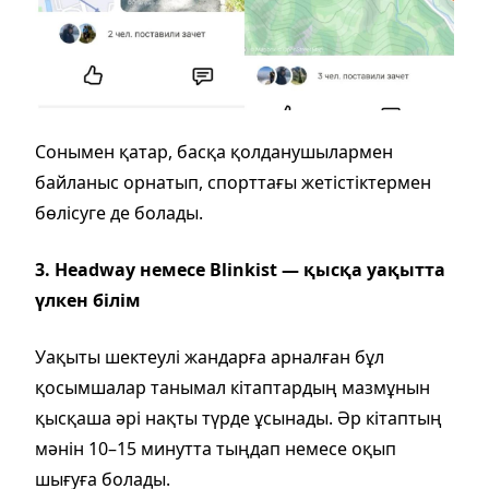
Сонымен қатар, басқа қолданушылармен
байланыс орнатып, спорттағы жетістіктермен
бөлісуге де болады.
3. Headway немесе Blinkist — қысқа уақытта
үлкен білім
Уақыты шектеулі жандарға арналған бұл
қосымшалар танымал кітаптардың мазмұнын
қысқаша әрі нақты түрде ұсынады. Әр кітаптың
мәнін 10–15 минутта тыңдап немесе оқып
шығуға болады.