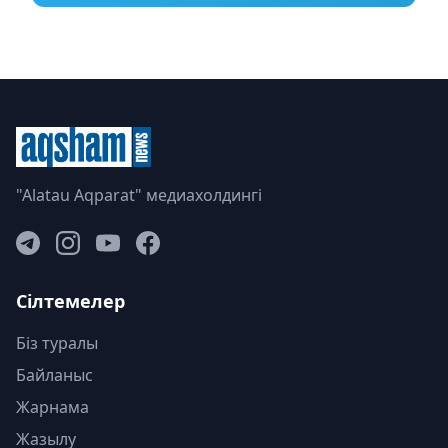
"Alatau Aqparat" медиахолдингі
Сілтемелер
Біз туралы
Байланыс
Жарнама
Жазылу