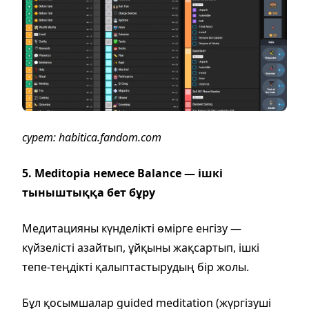
сурет: habitica.fandom.com
5. Meditopia немесе Balance — ішкі
тыныштыққа бет бұру
Медитацияны күнделікті өмірге енгізу —
күйзелісті азайтып, ұйқыны жақсартып, ішкі
тепе-теңдікті қалыптастырудың бір жолы.
Бұл қосымшалар guided meditation (жүргізуші