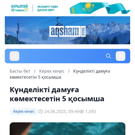
Басты бет
/
Керек кеңес
/
Күнделікті дамуға
көмектесетін 5 қосымша
Күнделікті дамуға
көмектесетін 5 қосымша
24.06.2025, 09:49
1,093
Керек кеңес