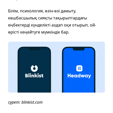
Білім, психология, өзін-өзі дамыту,
көшбасшылық сияқты тақырыптардағы
еңбектерді күнделікті аздап оқи отырып, ой-
өрісті кеңейтуге мүмкіндік бар.
сурет: blinkist.com