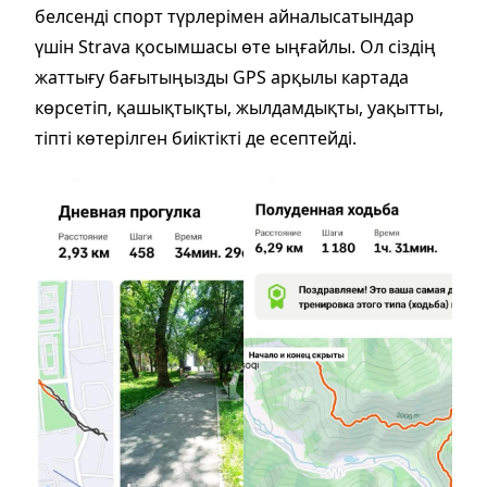
белсенді спорт түрлерімен айналысатындар
үшін Strava қосымшасы өте ыңғайлы. Ол сіздің
жаттығу бағытыңызды GPS арқылы картада
көрсетіп, қашықтықты, жылдамдықты, уақытты,
тіпті көтерілген биіктікті де есептейді.