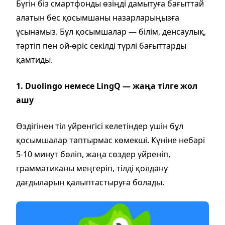
Бүгін біз смартфонды өзіңді дамытуға бағыттай
алатын бес қосымшаны назарларыңызға
ұсынамыз. Бұл қосымшалар — білім, денсаулық,
тәртіп пен ой-өріс секілді түрлі бағыттарды
қамтиды.
1. Duolingo немесе LingQ — жаңа тілге жол
ашу
Өздігінен тіл үйренгісі келетіндер үшін бұл
қосымшалар таптырмас көмекші. Күніне небәрі
5-10 минут бөліп, жаңа сөздер үйреніп,
грамматиканы меңгеріп, тілді қолдану
дағдыларын қалыптастыруға болады.