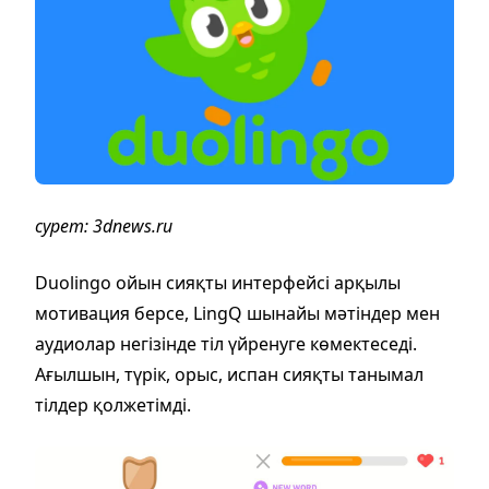
сурет: 3dnews.ru
Duolingo ойын сияқты интерфейсі арқылы
мотивация берсе, LingQ шынайы мәтіндер мен
аудиолар негізінде тіл үйренуге көмектеседі.
Ағылшын, түрік, орыс, испан сияқты танымал
тілдер қолжетімді.