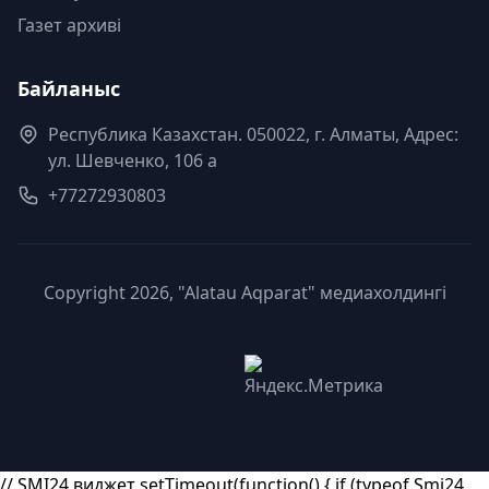
Газет архиві
Байланыс
Республика Казахстан. 050022, г. Алматы, Адрес:
ул. Шевченко, 106 а
+77272930803
Copyright 2026, "Alatau Aqparat" медиахолдингі
// SMI24 виджет setTimeout(function() { if (typeof Smi24