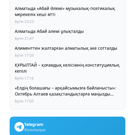
Алматыда «Абай Әлемі» музыкалық-поэтикалық
мерекелік кеші өтті
Бүгін 23:23
Алматыда Абай әлемі ұлықталды
Бүгін 21:47
Алименттен жалтарған алматылық әке сотталды
Бүгін 17:33
ҚҰРЫЛТАЙ – қоғамдық келісімнің конституциялық
кепілі
Бүгін 17:16
«Елдің болашағы – әрқайсымызға байланысты»:
Октябрь Алтаев қазақстандықтарға маңызды
үндеу жасады
Бүгін 17:05
Telegram
Жазылыңыз