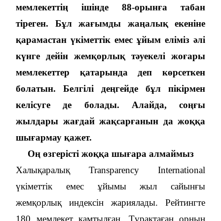
мемлекеттің ішінде 88-орынға табан
тіреген. Бұл жағымды жаңалық екеніне
қарамастан үкіметтік емес ұйым еліміз әлі
күнге дейін жемқорлық тәуекелі жоғары
мемлекеттер қатарында деп көрсеткен
болатын. Белгілі деңгейде бұл пікірмен
келісуге де болады. Алайда, соңғы
жылдары жағдай жақсарғанын да жоққа
шығармау қажет.
Оң өзгерісті жоққа шығара алмаймыз
Халықаралық Transparency International
үкіметтік емес ұйымы жыл сайынғы
жемқорлық индексін жариялады. Рейтингте
180 мемлекет қамтылған. Тұрақтаған орның