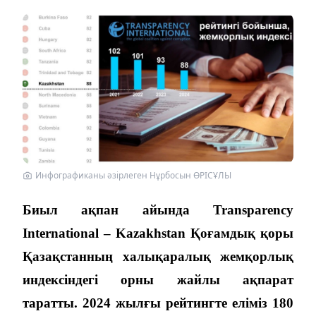
Инфографиканы әзірлеген Нұрбосын ӨРІСҰЛЫ
Биыл ақпан айында
Transparency
International
–
Kazakhstan
Қоғамдық қоры
Қазақстанның халықаралық жемқорлық
индексіндегі орны жайлы ақпарат
таратты. 2024 жылғы рейтингте еліміз 180