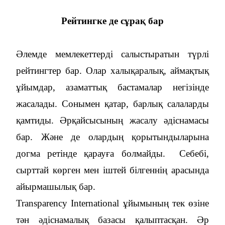
Рейтингке де сұрақ бар
Әлемде мемлекеттерді салыстыратын түрлі
рейтингтер бар. Олар халықаралық, аймақтық
ұйымдар, азаматтық бастамалар негізінде
жасалады. Сонымен қатар, барлық салаларды
қамтиды. Әрқайсысының жасалу әдіснамасы
бар. Және де олардың қорытындыларына
догма ретінде қарауға болмайды.
Себебі,
сырттай көрген мен іштей білгеннің арасында
айырмашылық бар.
Transparency International ұйымының тек өзіне
тән әдіснамалық базасы қалыптасқан. Әр