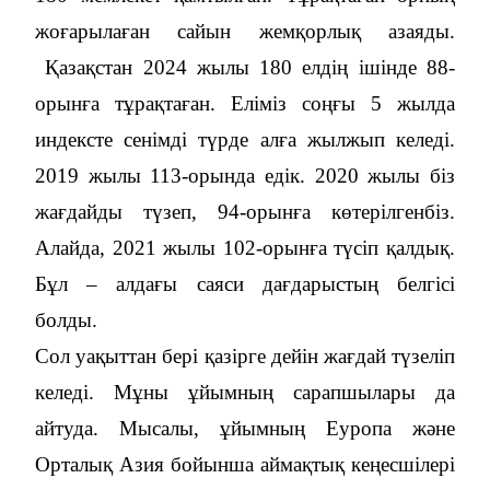
жоғарылаған сайын жемқорлық азаяды.
Қазақстан 2024 жылы 180 елдің ішінде 88-
орынға тұрақтаған. Еліміз соңғы 5 жылда
индексте сенімді түрде алға жылжып келеді.
2019 жылы 113-орында едік. 2020 жылы біз
жағдайды түзеп, 94-орынға көтерілгенбіз.
Алайда, 2021 жылы 102-орынға түсіп қалдық.
Бұл – алдағы саяси дағдарыстың белгісі
болды.
Сол уақыттан бері қазірге дейін жағдай түзеліп
келеді. Мұны ұйымның сарапшылары да
айтуда. Мысалы, ұйымның Еуропа және
Орталық Азия бойынша аймақтық кеңесшілері