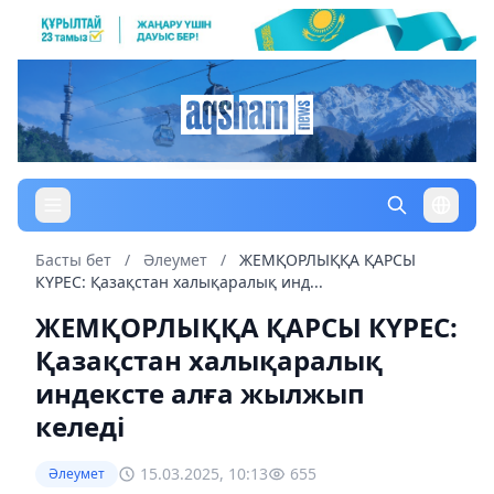
Басты бет
/
Әлеумет
/
ЖЕМҚОРЛЫҚҚА ҚАРСЫ
КҮРЕС: Қазақстан халықаралық инд...
ЖЕМҚОРЛЫҚҚА ҚАРСЫ КҮРЕС:
Қазақстан халықаралық
индексте алға жылжып
келеді
15.03.2025, 10:13
655
Әлеумет