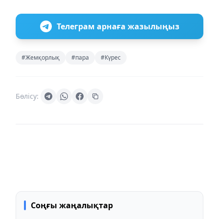
Телеграм арнаға жазылыңыз
#Жемқорлық
#пара
#Күрес
Бөлісу:
Соңғы жаңалықтар