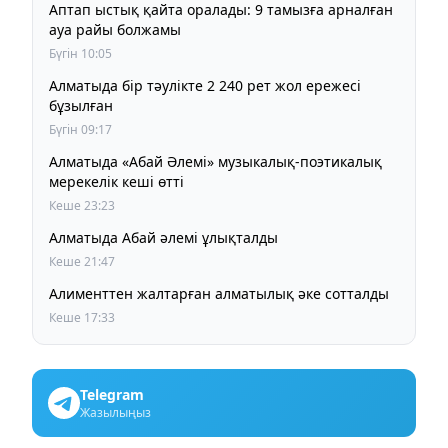
Аптап ыстық қайта оралады: 9 тамызға арналған
ауа райы болжамы
Бүгін 10:05
Алматыда бір тәулікте 2 240 рет жол ережесі
бұзылған
Бүгін 09:17
Алматыда «Абай Әлемі» музыкалық-поэтикалық
мерекелік кеші өтті
Кеше 23:23
Алматыда Абай әлемі ұлықталды
Кеше 21:47
Алименттен жалтарған алматылық әке сотталды
Кеше 17:33
Telegram
Жазылыңыз