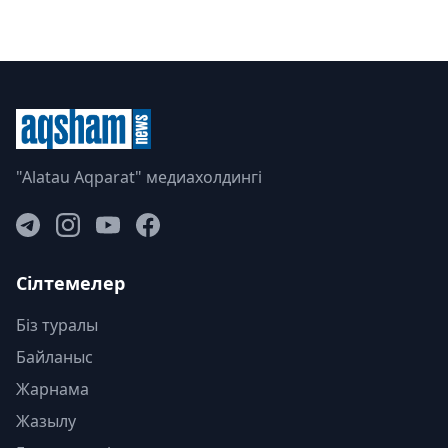
"Alatau Aqparat" медиахолдингі
Сілтемелер
Біз туралы
Байланыс
Жарнама
Жазылу