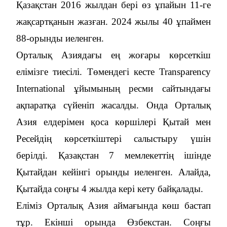
Қазақстан 2016 жылдан бері өз ұпайын 11-ге
жақсартқанын жазған. 2024 жылы 40 ұпаймен
88-орынды иеленген.
Орталық Азиядағы ең жоғары көрсеткіш
елімізге тиесілі. Төмендегі кесте Transparency
International ұйымының ресми сайтындағы
ақпаратқа сүйеніп жасалды. Онда Орталық
Азия елдерімен қоса көршілері Қытай мен
Ресейдің көрсеткіштері салыстыру үшін
берілді. Қазақстан 7 мемлекеттің ішінде
Қытайдан кейінгі орынды иеленген. Алайда,
Қытайда соңғы 4 жылда кері кету байқалады.
Еліміз Орталық Азия аймағында көш бастап
тұр. Екінші орында Өзбекстан. Соңғы