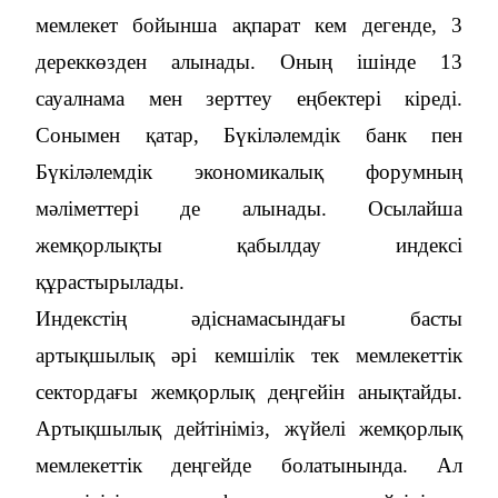
мемлекет бойынша ақпарат кем дегенде, 3
дереккөзден алынады. Оның ішінде 13
сауалнама мен зерттеу еңбектері кіреді.
Сонымен қатар, Бүкіләлемдік банк пен
Бүкіләлемдік экономикалық форумның
мәліметтері де алынады. Осылайша
жемқорлықты қабылдау индексі
құрастырылады.
Индекстің әдіснамасындағы басты
артықшылық әрі кемшілік тек мемлекеттік
сектордағы жемқорлық деңгейін анықтайды.
Артықшылық дейтініміз, жүйелі жемқорлық
мемлекеттік деңгейде болатынында. Ал