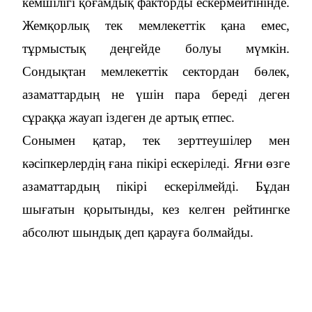
кемшілігі қоғамдық факторды ескермейтінінде.
Жемқорлық тек мемлекеттік қана емес,
тұрмыстық деңгейде болуы мүмкін.
Сондықтан мемлекеттік сектордан бөлек,
азаматтардың не үшін пара береді деген
сұраққа жауап іздеген де артық етпес.
Сонымен қатар, тек зерттеушілер мен
кәсіпкерлердің ғана пікірі ескеріледі. Яғни өзге
азаматтардың пікірі ескерілмейді. Бұдан
шығатын қорытынды, кез келген рейтингке
абсолют шындық деп қарауға болмайды.