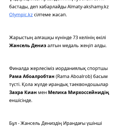
бастады, деп хабарлайды Almaty-akshamy.kz
Olympic.kz
сілтеме жасап.
Жарыстың алғашқы күнінде 73 келінің өкілі
Жансель Дениз
алтын медаль жеңіп алды.
Финалда жерлесіміз иорданиялық спортшы
Рама Абоалробтан
(Rama Aboalrob) басым
түсті. Қола жүлде ирандық таеквондошылар
Захра Киан
мен
Мелика Мирхоссейнидің
еншісінде.
Бұл - Жансель Дениздің Ирандағы үшінші