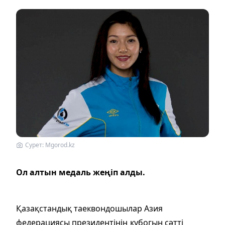
Сурет: Mgorod.kz
Ол алтын медаль жеңіп алды.
Қазақстандық таеквондошылар Азия
федерациясы президентінің кубогын сәтті