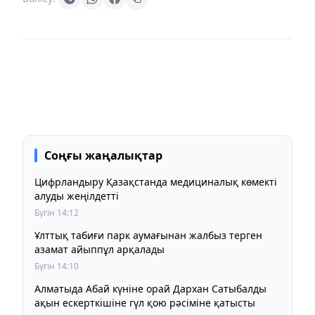
Соңғы жаңалықтар
Цифрландыру Қазақстанда медициналық көмекті
алуды жеңілдетті
Бүгін 14:12
Ұлттық табиғи парк аумағынан жалбыз терген
азамат айыппұл арқалады
Бүгін 14:10
Алматыда Абай күніне орай Дархан Сатыбалды
ақын ескерткішіне гүл қою рәсіміне қатысты