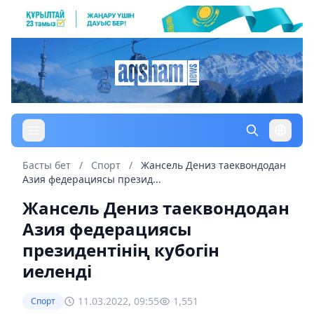
Басты бет
/
Спорт
/
Жансель Дениз таеквондодан
Азия федерациясы презид...
Жансель Дениз таеквондодан
Азия федерациясы
президентінің кубогін
иеленді
11.03.2022, 09:55
1,551
Спорт