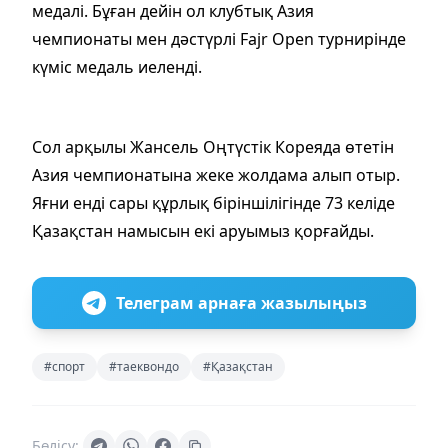
медалі. Бұған дейін ол клубтық Азия
чемпионаты мен дәстүрлі Fajr Open турнирінде
күміс медаль иеленді.
Сол арқылы Жансель Оңтүстік Кореяда өтетін
Азия чемпионатына жеке жолдама алып отыр.
Яғни енді сары құрлық біріншілігінде 73 келіде
Қазақстан намысын екі аруымыз қорғайды.
Телеграм арнаға жазылыңыз
#спорт
#таеквондо
#Қазақстан
Бөлісу: