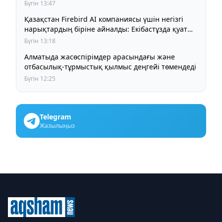
Бүгін 13:47
Қазақстан Firebird AI компаниясы үшін негізгі
нарықтардың біріне айналды: Екібастұзда қуаты
125 МВт болатын AI-инфрақұрылым дамып келеді
Бүгін 13:18
Алматыда жасөспірімдер арасындағы және
отбасылық-тұрмыстық қылмыс деңгейі төмендеді
Бүгін 12:25
Telegram
Жазылыңыз