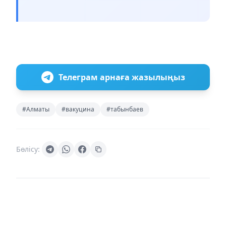
Телеграм арнаға жазылыңыз
#Алматы
#вакуцина
#табынбаев
Бөлісу: