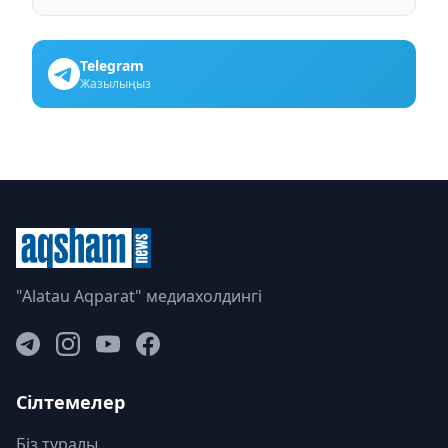
Telegram
Жазылыңыз
"Alatau Aqparat" медиахолдингі
Сілтемелер
Біз туралы