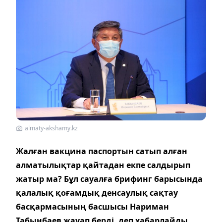
almaty-akshamy.kz
Жалған вакцина паспортын сатып алған
алматылықтар қайтадан екпе салдырып
жатыр ма? Бұл сауалға брифинг барысында
қалалық қоғамдық денсаулық сақтау
басқармасының басшысы Нариман
Табынбаев жауап берді, деп хабарлайды