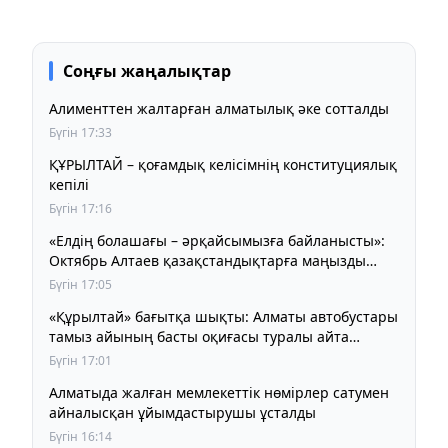
Соңғы жаңалықтар
Алименттен жалтарған алматылық әке сотталды
Бүгін 17:33
ҚҰРЫЛТАЙ – қоғамдық келісімнің конституциялық
кепілі
Бүгін 17:16
«Елдің болашағы – әрқайсымызға байланысты»:
Октябрь Алтаев қазақстандықтарға маңызды
үндеу жасады
Бүгін 17:05
«Құрылтай» бағытқа шықты: Алматы автобустары
тамыз айының басты оқиғасы туралы айта
бастады
Бүгін 17:01
Алматыда жалған мемлекеттік нөмірлер сатумен
айналысқан ұйымдастырушы ұсталды
Бүгін 16:14