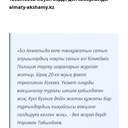
almaty-akshamy.kz
«Біз Алматыда екпе төлқұжатын сатып
алушылардың нақты санын әлі білмейміз.
Полиция тергеу шараларын жүргізіп
жатыр. Бірақ 20-ға жуық факті
тіркелгенін білеміз. Үкімет оларды
вакциналау туралы шешім қабылдаған
жоқ. Күні бүгінге дейін жалған құжаты бар
тұрғындардың ешқайсысы вакцина
салдыруға келген жоқ», - деп жауап берді
Нариман Табынбаев.