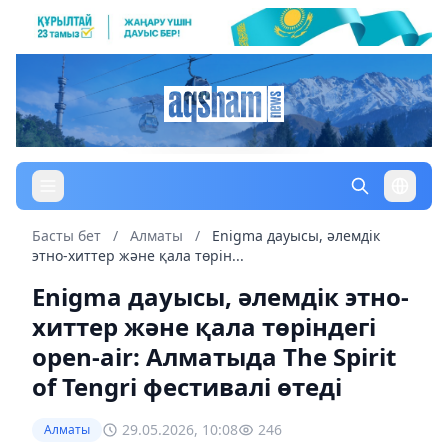
Басты бет
/
Алматы
/
Enigma дауысы, әлемдік
этно-хиттер және қала төрін...
Enigma дауысы, әлемдік этно-
хиттер және қала төріндегі
open-air: Алматыда The Spirit
of Tengri фестивалі өтеді
29.05.2026, 10:08
246
Алматы