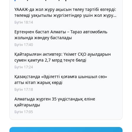
ҮАААЖ-да жол жүру ақысын төлеу тәртібі өзгерді:
төлемді уақытылы жүргізетіндер үшін жол жүру
құны бұрынғы деңгейде сақталады
Бүгін 18:14
Ертеңнен бастап Алматы – Тараз автомобиль
жолында жөндеу басталады
Бүгін 17:40
Қайтарылған активтер: Үкімет СҚО ауылдарын
сумен қамтуға 2,7 млрд теңге бөлді
Бүгін 17:24
Қазақстанда «Әділетті қоғамға шыншыл сөз»
атты кітап жарық көрді
Бүгін 17:18
Алматыда жүрген 35 үндістандық еліне
қайтарылды
Бүгін 17:05