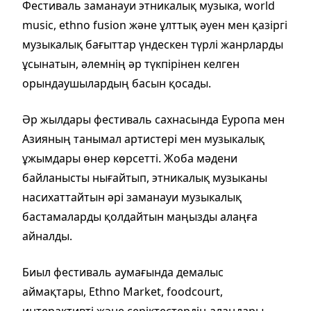
Фестиваль заманауи этникалық музыка, world
music, ethno fusion және ұлттық әуен мен қазіргі
музыкалық бағыттар үндескен түрлі жанрларды
ұсынатын, әлемнің әр түкпірінен келген
орындаушылардың басын қосады.
Әр жылдары фестиваль сахнасында Еуропа мен
Азияның танымал артистері мен музыкалық
ұжымдары өнер көрсетті. Жоба мәдени
байланысты нығайтып, этникалық музыканы
насихаттайтын әрі заманауи музыкалық
бастамаларды қолдайтын маңызды алаңға
айналды.
Биыл фестиваль аумағында демалыс
аймақтары, Ethno Market, foodcourt,
интерактивті және серіктестердің алаңдары