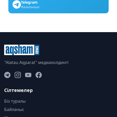
Telegram
Жазылыңыз
"Alatau Aqparat" медиахолдингі
Сілтемелер
Біз туралы
Байланыс