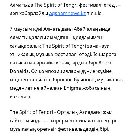
Алматыда The Spirit of Tengri фестивалі өтеді, –
деп хабарлайды
aqshamnews.kz
тілшісі.
7 маусым күні Алматыдағы Абай алаңында
Алматы қаласы әкімдігінің қолдауымен
халықаралық The Spirit of Tengri заманауи
этникалық музыка фестивалі өтеді. Іс-шараға
қатысатын арнайы қонақтардың бірі Andru
Donalds. Ол композициялары дүние жүзіне
кеңінен танылып, бірнеше буынның музыкалық
мәдениетіне айналған Enigma жобасының
вокалисі.
The Spirit of Tengri - Орталық Азиядағы жыл
сайын мыңдаған көрермен жиналатын ең ірі
музыкалық open-air фестивальдердің бірі.