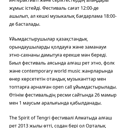
жұмыс істейді. Фестиваль сағат 12:00-де
ашылып, ал кешкі музыкалық бағдарлама 18:00-
де басталады.
Ұйымдастырушылар қазақстандық
орындаушыларды қолдауға және заманауи
этно-сахнаны дамытуға ерекше мән береді.
Биыл фестиваль аясында алғаш рет этно, фолк
және contemporary world music жанрларында
өнер көрсететін отандық музыканттар мен
топтарға арналған open call ұйымдастырылады.
Өтінім фестивальдің ресми сайтында 26 мамыр
мен 1 маусым аралығында қабылданады.
The Spirit of Tengri фестивалі Алматыда алғаш
рет 2013 жылы өтті, содан бері ол Орталық