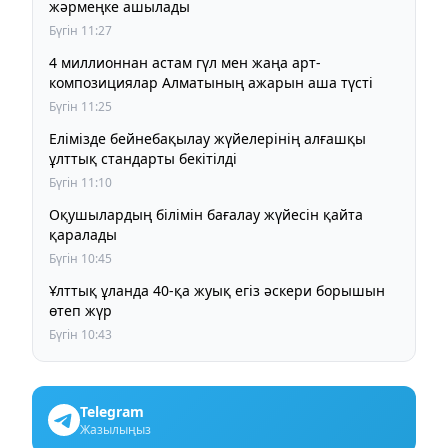
жәрмеңке ашылады
Бүгін 11:27
4 миллионнан астам гүл мен жаңа арт-
композициялар Алматының ажарын аша түсті
Бүгін 11:25
Елімізде бейнебақылау жүйелерінің алғашқы
ұлттық стандарты бекітілді
Бүгін 11:10
Оқушылардың білімін бағалау жүйесін қайта
қаралады
Бүгін 10:45
Ұлттық ұланда 40-қа жуық егіз әскери борышын
өтеп жүр
Бүгін 10:43
Telegram
Жазылыңыз