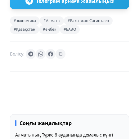
Телеграм арнаға жазылыңыз
#экономика
#Алматы
#Бакытжан Сагинтаев
#Қазақстан
#еңбек
#ЕАЭО
Бөлісу:
Соңғы жаңалықтар
Алматының Түрксіб ауданында демалыс күнгі