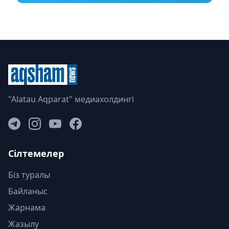
"Alatau Aqparat" медиахолдингі
Сілтемелер
Біз туралы
Байланыс
Жарнама
Жазылу