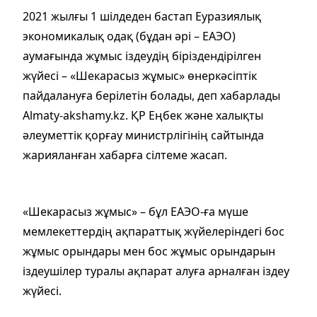
2021 жылғы 1 шілдеден бастап Еуразиялық
экономикалық одақ (бұдан әрі – ЕАЭО)
аумағында жұмыс іздеудің біріздендірілген
жүйесі – «Шекарасыз жұмыс» өнеркәсіптік
пайдалануға берілетін болады, деп хабарлады
Almaty-akshamy.kz. ҚР Еңбек және халықты
әлеуметтік қорғау министрлігінің сайтында
жарияланған хабарға сілтеме жасап.
«Шекарасыз жұмыс» – бұл ЕАЭО-ға мүше
мемлекеттердің ақпараттық жүйелеріндегі бос
жұмыс орындары мен бос жұмыс орындарын
іздеушілер туралы ақпарат алуға арналған іздеу
жүйесі.