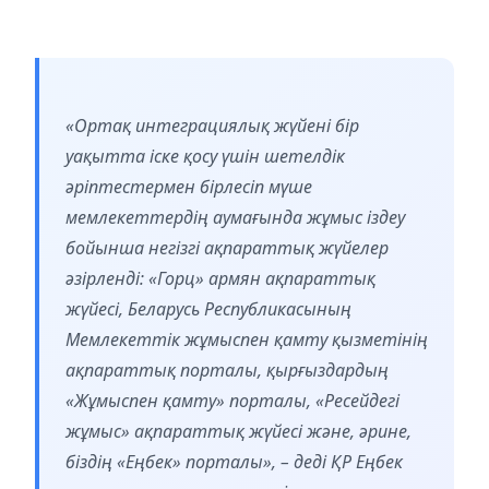
«Ортақ интеграциялық жүйені бір
уақытта іске қосу үшін шетелдік
әріптестермен бірлесіп мүше
мемлекеттердің аумағында жұмыс іздеу
бойынша негізгі ақпараттық жүйелер
әзірленді: «Горц» армян ақпараттық
жүйесі, Беларусь Республикасының
Мемлекеттік жұмыспен қамту қызметінің
ақпараттық порталы, қырғыздардың
«Жұмыспен қамту» порталы, «Ресейдегі
жұмыс» ақпараттық жүйесі және, әрине,
біздің «Еңбек» порталы», – деді ҚР Еңбек