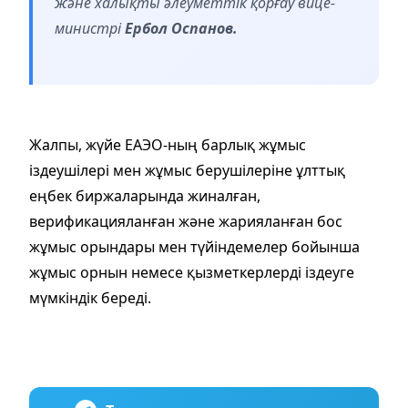
және халықты әлеуметтік қорғау вице-
министрі
Ербол Оспанов.
Жалпы, жүйе ЕАЭО-ның барлық жұмыс
іздеушілері мен жұмыс берушілеріне ұлттық
еңбек биржаларында жиналған,
верификацияланған және жарияланған бос
жұмыс орындары мен түйіндемелер бойынша
жұмыс орнын немесе қызметкерлерді іздеуге
мүмкіндік береді.