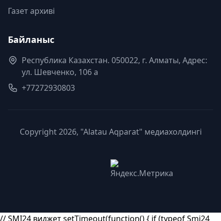
Газет архиві
Байланыс
Республика Казахстан. 050022, г. Алматы, Адрес:
ул. Шевченко, 106 а
+77272930803
Copyright 2026, "Alatau Aqparat" медиахолдингі
// SMI24 виджет setTimeout(function() { if (typeof Smi24