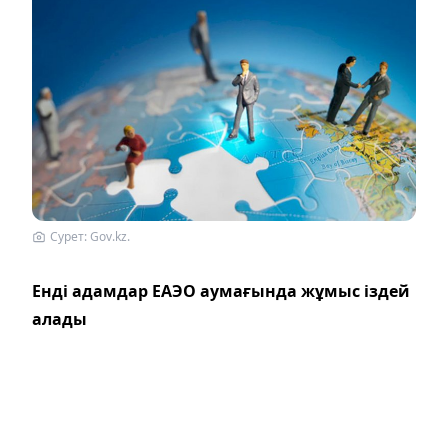
Сурет: Gov.kz.
Енді адамдар ЕАЭО аумағында жұмыс іздей
алады