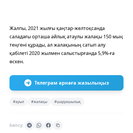
Жалпы, 2021 жылғы қаңтар-желтоқсанда
саладағы орташа айлық атаулы жалақы 150 мың
теңгені құрады, ал жалақының сатып алу
қабілеті 2020 жылмен салыстырғанда 5,9%-ға
өскен.
Телеграм арнаға жазылыңыз
#ауыл
#жалақы
#шаруашылық
Бөлісу: