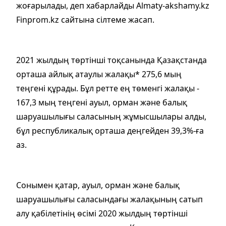
жоғарылады, деп хабарлайды Almaty-akshamy.kz
Finprom.kz сайтына сілтеме жасап.
2021 жылдың төртінші тоқсанында Қазақстанда
орташа айлық атаулы жалақы* 275,6 мың
теңгені құрады. Бұл ретте ең төменгі жалақы -
167,3 мың теңгені ауыл, орман және балық
шаруашылығы саласының жұмысшылары алды,
бұл республикалық орташа деңгейден 39,3%-ға
аз.
Сонымен қатар, ауыл, орман және балық
шаруашылығы саласындағы жалақының сатып
алу қабілетінің өсімі 2020 жылдың төртінші