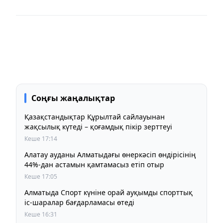
Соңғы жаңалықтар
Қазақстандықтар Құрылтай сайлауынан
жақсылық күтеді – қоғамдық пікір зерттеуі
Кеше 17:14
Алатау ауданы Алматыдағы өнеркәсіп өндірісінің
44%-дан астамын қамтамасыз етіп отыр
Кеше 17:05
Алматыда Спорт күніне орай ауқымды спорттық
іс-шаралар бағдарламасы өтеді
Кеше 16:31