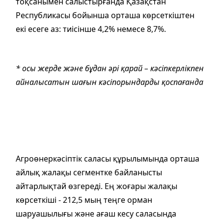
тоқсанымен салыстырғанда Қазақстан
Республикасы бойынша орташа көрсеткіштен
екі есеге аз: тиісінше 4,2% немесе 8,7%.
* осы жерде және бұдан әрі қарай – кәсіпкерлікпен
айналысатын шағын кәсіпорындарды қоспағанда
Агроөнеркәсіптік саласы құрылымында орташа
айлық жалақы сегментке байланысты
айтарлықтай өзгереді. Ең жоғары жалақы
көрсеткіші - 212,5 мың теңге орман
шаруашылығы және ағаш кесу саласында