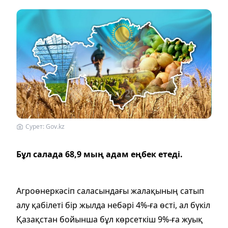
Сурет: Gov.kz
Бұл салада 68,9 мың адам еңбек етеді.
Агроөнеркәсіп саласындағы жалақының сатып
алу қабілеті бір жылда небәрі 4%-ға өсті, ал бүкіл
Қазақстан бойынша бұл көрсеткіш 9%-ға жуық