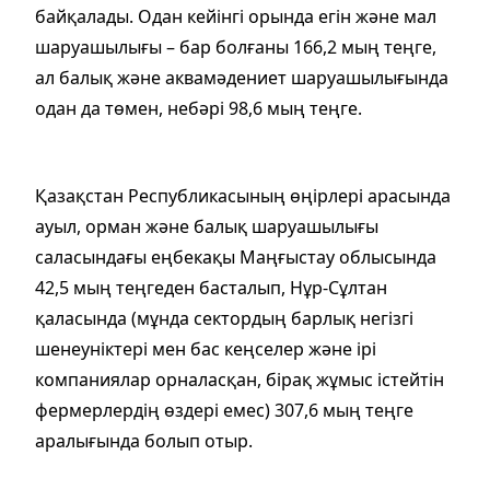
байқалады. Одан кейінгі орында егін және мал
шаруашылығы – бар болғаны 166,2 мың теңге,
ал балық және аквамәдениет шаруашылығында
одан да төмен, небәрі 98,6 мың теңге.
Қазақстан Республикасының өңірлері арасында
ауыл, орман және балық шаруашылығы
саласындағы еңбекақы Маңғыстау облысында
42,5 мың теңгеден басталып, Нұр-Сұлтан
қаласында (мұнда сектордың барлық негізгі
шенеуніктері мен бас кеңселер және ірі
компаниялар орналасқан, бірақ жұмыс істейтін
фермерлердің өздері емес) 307,6 мың теңге
аралығында болып отыр.