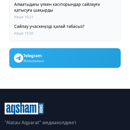
Алматыдағы үлкен кәсіпорындар сайлауға
қатысуға шақырды
Кеше 16:21
Сайлау учаскеңізді қалай табасыз?
Кеше 15:50
Telegram
Жазылыңыз
"Alatau Aqparat" медиахолдингі