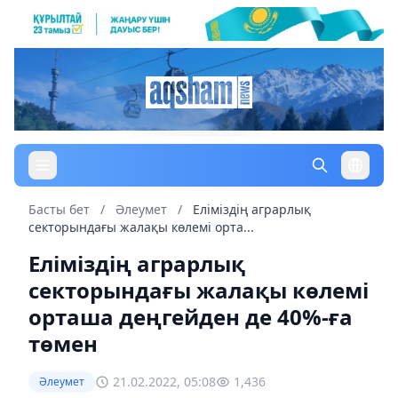
Басты бет
/
Әлеумет
/
Еліміздің аграрлық
секторындағы жалақы көлемі орта...
Еліміздің аграрлық
секторындағы жалақы көлемі
орташа деңгейден де 40%-ға
төмен
21.02.2022, 05:08
1,436
Әлеумет