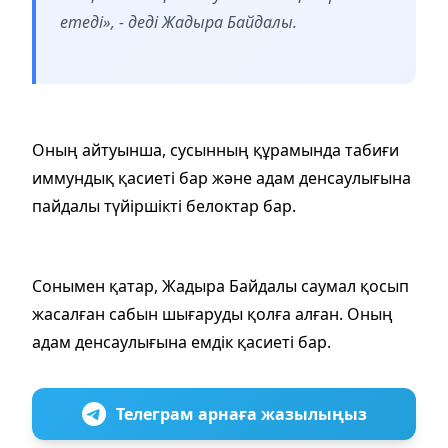
етеді», - деді Жадыра Байдалы.
Оның айтуынша, сусынның құрамында табиғи
иммундық қасиеті бар және адам денсаулығына
пайдалы түйіршікті белоктар бар.
Сонымен қатар, Жадыра Байдалы саумал қосып
жасалған сабын шығаруды қолға алған. Оның
адам денсаулығына емдік қасиеті бар.
Телеграм арнаға жазылыңыз