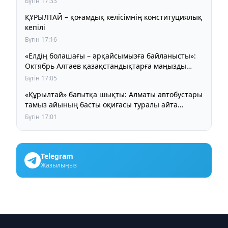
Бүгін 17:33
ҚҰРЫЛТАЙ – қоғамдық келісімнің конституциялық
кепілі
Бүгін 17:16
«Елдің болашағы – әрқайсымызға байланысты»:
Октябрь Алтаев қазақстандықтарға маңызды
үндеу жасады
Бүгін 17:05
«Құрылтай» бағытқа шықты: Алматы автобустары
тамыз айының басты оқиғасы туралы айта
бастады
Бүгін 17:01
Telegram
Жазылыңыз