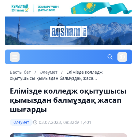
Басты бет
/
Әлеумет
/
Елімізде колледж
оқытушысы қымыздан балмұздақ жаса...
Елімізде колледж оқытушысы
қымыздан балмұздақ жасап
шығарды
03.07.2023, 08:32
1,401
Әлеумет