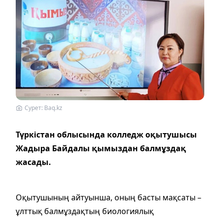
Сурет: Baq.kz
Түркістан облысында колледж оқытушысы
Жадыра Байдалы қымыздан балмұздақ
жасады.
Оқытушының айтуынша, оның басты мақсаты –
ұлттық балмұздақтың биологиялық