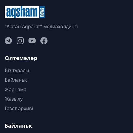
"Alatau Aqparat" медиахолдингі
Сілтемелер
Біз туралы
Байланыс
Жарнама
Жазылу
Газет архиві
Байланыс