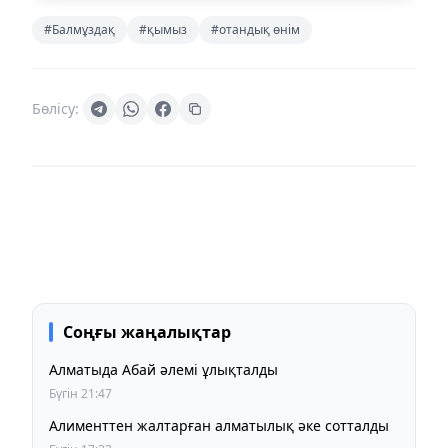
#Балмұздақ
#қымыз
#отандық өнім
Бөлісу:
Соңғы жаңалықтар
Алматыда Абай әлемі ұлықталды
Бүгін 21:47
Алименттен жалтарған алматылық әке сотталды