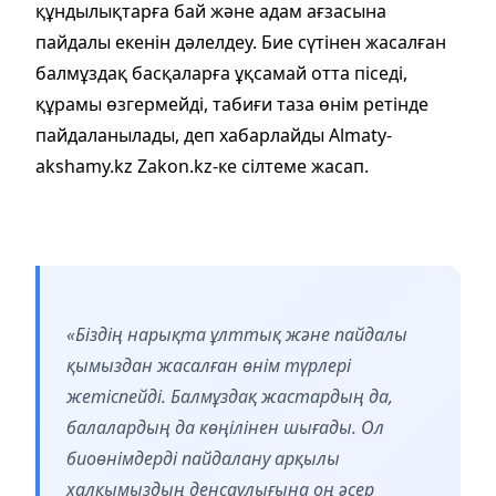
құндылықтарға бай және адам ағзасына
пайдалы екенін дәлелдеу. Бие сүтінен жасалған
балмұздақ басқаларға ұқсамай отта піседі,
құрамы өзгермейді, табиғи таза өнім ретінде
пайдаланылады, деп хабарлайды Almaty-
akshamy.kz Zakon.kz-ке сілтеме жасап.
«Біздің нарықта ұлттық және пайдалы
қымыздан жасалған өнім түрлері
жетіспейді. Балмұздақ жастардың да,
балалардың да көңілінен шығады. Ол
биоөнімдерді пайдалану арқылы
халқымыздың денсаулығына оң әсер