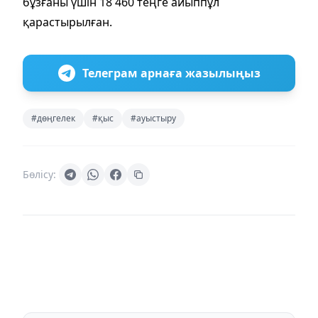
бұзғаны үшін 18 460 теңге айыппұл
қарастырылған.
Телеграм арнаға жазылыңыз
#дөңгелек
#қыс
#ауыстыру
Бөлісу: