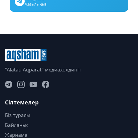
Жазылыңыз
"Alatau Aqparat" медиахолдингі
Сілтемелер
Біз туралы
Байланыс
Жарнама