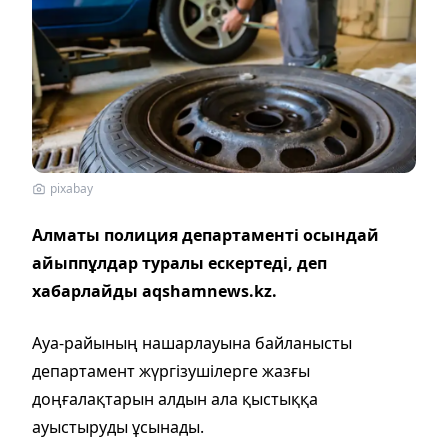
pixabay
Алматы полиция департаменті осындай
айыппұлдар туралы ескертеді, деп
хабарлайды aqshamnews.kz.
Ауа-райының нашарлауына байланысты
департамент жүргізушілерге жазғы
доңғалақтарын алдын ала қыстыққа
ауыстыруды ұсынады.