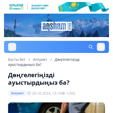
Басты бет
/
Әлеумет
/
Дөңгелегіңізді
ауыстырдыңыз ба?
Дөңгелегіңізді
ауыстырдыңыз ба?
20.10.2024, 13:10
1,002
Әлеумет