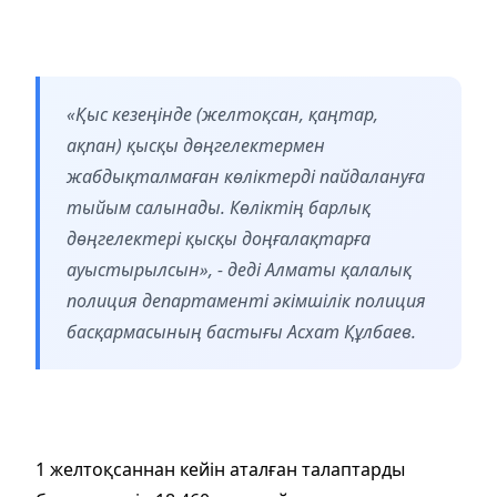
«Қыс кезеңінде (желтоқсан, қаңтар,
ақпан) қысқы дөңгелектермен
жабдықталмаған көліктерді пайдалануға
тыйым салынады. Көліктің барлық
дөңгелектері қысқы доңғалақтарға
ауыстырылсын», - деді Алматы қалалық
полиция департаменті әкімшілік полиция
басқармасының бастығы Асхат Құлбаев.
1 желтоқсаннан кейін аталған талаптарды