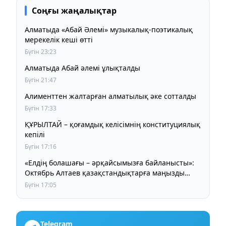
Соңғы жаңалықтар
Алматыда «Абай Әлемі» музыкалық-поэтикалық
мерекелік кеші өтті
Бүгін 23:23
Алматыда Абай әлемі ұлықталды
Бүгін 21:47
Алименттен жалтарған алматылық әке сотталды
Бүгін 17:33
ҚҰРЫЛТАЙ – қоғамдық келісімнің конституциялық
кепілі
Бүгін 17:16
«Елдің болашағы – әрқайсымызға байланысты»:
Октябрь Алтаев қазақстандықтарға маңызды
үндеу жасады
Бүгін 17:05
Telegram