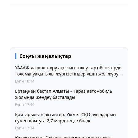
Соңғы жаңалықтар
ҮАААЖ-да жол жүру ақысын төлеу тәртібі өзгерді:
төлемді уақытылы жүргізетіндер үшін жол жүру
құны бұрынғы деңгейде сақталады
Бүгін 18:14
Ертеңнен бастап Алматы – Тараз автомобиль
жолында жөндеу басталады
Бүгін 17:40
Қайтарылған активтер: Үкімет СҚО ауылдарын
сумен қамтуға 2,7 млрд теңге бөлді
Бүгін 17:24
Қазақстанда «Әділетті қоғамға шыншыл сөз»