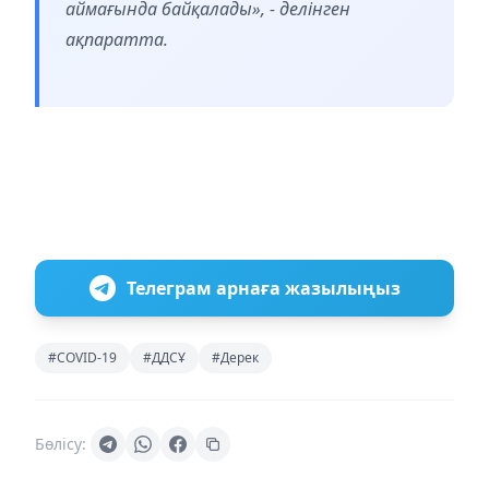
аймағында байқалады», - делінген
ақпаратта.
Телеграм арнаға жазылыңыз
#COVID-19
#ДДСҰ
#Дерек
Бөлісу: