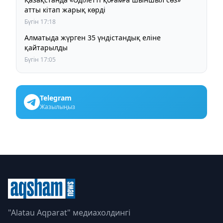
атты кітап жарық көрді
Бүгін 17:18
Алматыда жүрген 35 үндістандық еліне
қайтарылды
Бүгін 17:05
Telegram
Жазылыңыз
"Alatau Aqparat" медиахолдингі