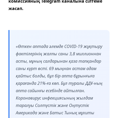
комиссияның Telegram каналына сілтеме
жасап.
«Өткен аптада әлемде COVID-19 жұқтыру
фактілерінің жалпы саны 3,8 миллионнан
асты, мұның салдарынан қаза тапқандар
саны күрт өсті. 69 мыңнан астам адам
қайтыс болды, бұл бір апта бұрынғыға
қарағанда 21%-ға көп. Бұл туралы ДДҰ-ның
апта сайынғы есебінде айтылған.
Коронавирус инфекциясының жылдам
таралуы Солтүстік және Оңтүстік
Америкада және Батыс Тынық мұхиты