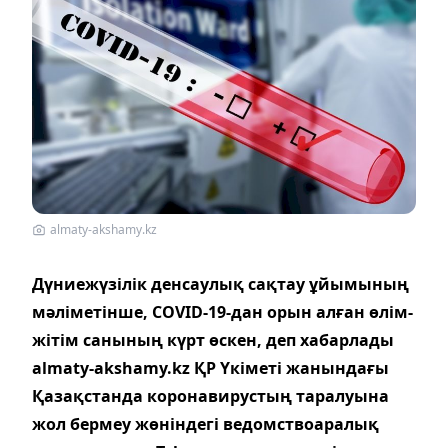
almaty-akshamy.kz
Дүниежүзілік денсаулық сақтау ұйымының
мәліметінше, COVID-19-дан орын алған өлім-
жітім санының күрт өскен, деп хабарлады
almaty-akshamy.kz ҚР Үкіметі жанындағы
Қазақстанда коронавирустың таралуына
жол бермеу жөніндегі ведомствоаралық