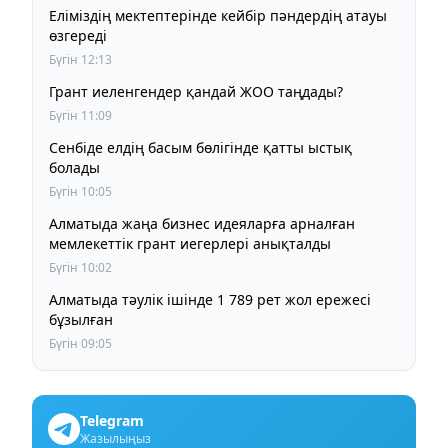
Еліміздің мектептерінде кейбір пәндердің атауы
өзгереді
Бүгін 12:13
Грант иеленгендер қандай ЖОО таңдады?
Бүгін 11:09
Сенбіде елдің басым бөлігінде қатты ыстық
болады
Бүгін 10:05
Алматыда жаңа бизнес идеяларға арналған
мемлекеттік грант иегерлері анықталды
Бүгін 10:02
Алматыда тәулік ішінде 1 789 рет жол ережесі
бұзылған
Бүгін 09:05
Telegram
Жазылыңыз