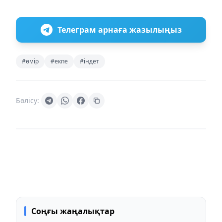
Телеграм арнаға жазылыңыз
#өмір
#екпе
#індет
Бөлісу:
Соңғы жаңалықтар