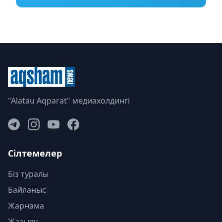
"Alatau Aqparat" медиахолдингі
Сілтемелер
Біз туралы
Байланыс
Жарнама
Жазылу