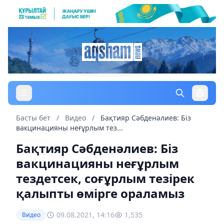
Басты бет
/
Видео
/
Бақтияр Сәбденәлиев: Біз
вакцинацияны неғұрлым тез...
Бақтияр Сәбденәлиев: Біз
вакцинацияны неғұрлым
тездетсек, соғұрлым тезірек
қалыпты өмірге ораламыз
09.08.2021, 14:16
1,535
Видео