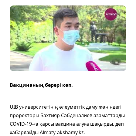
Вакцинаның берері көп.
UIB университетінің әлеуметтік даму жөніндегі
проректоры Бахтияр Сәбденалиев азаматтарды
COVID-19-ға қарсы вакцина алуға шақырды, деп
хабарлайды Almaty-akshamy.kz.