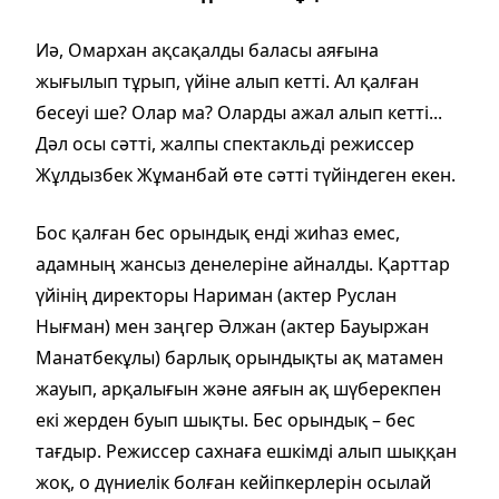
Иә, Омархан ақсақалды баласы аяғына
жығылып тұрып, үйіне алып кетті. Ал қалған
бесеуі ше? Олар ма? Оларды ажал алып кетті...
Дәл осы сәтті, жалпы спектакльді режиссер
Жұлдызбек Жұманбай өте сәтті түйіндеген екен.
Бос қалған бес орындық енді жиһаз емес,
адамның жансыз денелеріне айналды. Қарттар
үйінің директоры Нариман (актер Руслан
Нығман) мен заңгер Әлжан (актер Бауыржан
Манатбекұлы) барлық орындықты ақ матамен
жауып, арқалығын және аяғын ақ шүберекпен
екі жерден буып шықты. Бес орындық – бес
тағдыр. Режиссер сахнаға ешкімді алып шыққан
жоқ, о дүниелік болған кейіпкерлерін осылай