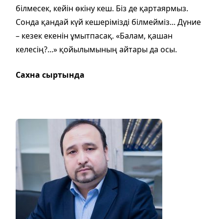
білмесек, кейін өкіну кеш. Біз де қартаярмыз.
Сонда қандай күй кешерімізді білмейміз... Дүние
– кезек екенін ұмытпасақ. «Балам, қашан
келесің?...» қойылымының айтары да осы.
Сахна сыртында