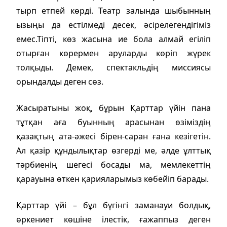
тырп етпей көрді. Театр залында шыбынның
ызыңы да естілмеді десек, әсірелегендігіміз
емес.Тіпті, көз жасына ие бола алмай егіліп
отырған көрермен аруларды көріп жүрек
толқыды. Демек, спектакльдің миссиясы
орындалды деген сөз.
Жасыратыны жоқ, бұрын Қарттар үйін пана
тұтқан аға буынның арасынан өзіміздің
қазақтың ата-әжесі бірен-саран ғана кезігетін.
Ал қазір құндылықтар өзгерді ме, әлде ұлттық
тәрбиенің шегесі босады ма, мемлекеттің
қарауына өткен қарияларымыз көбейіп барады.
Қарттар үйі – бұл бүгінгі заманауи болдық,
өркениет көшіне ілестік, ғажаппыз деген