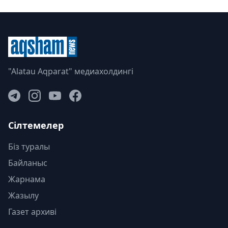
"Alatau Aqparat" медиахолдингі
Сілтемелер
Біз туралы
Байланыс
Жарнама
Жазылу
Газет архиві