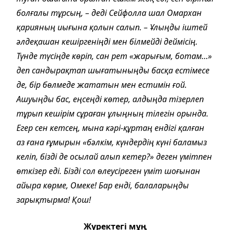
болғалы тұрсың, – деді Сейфолла шал Омархан
қарияның иығына қолын салып. – Ұлыңды іштей
әлдеқашан кешіргеніңді мен білмейді деймісің.
Түнде түсіңде көріп, сан рет «жарығым, бо­там…»
деп сандырақтап шығатыныңды басқа естімесе
де, бір бөлмеде жататын мен естимін ғой.
Ашуыңды бас, еңсеңді көтер, алдыңда тізерлеп
тұрып кешірім сұраған ұлыңның тілегін орында.
Егер сен кетсең, мына кәрі-құртаң ендігі қалған
аз ғана ғұмырын «бәлкім, күндердің күні баламыз
келіп, бізді де осылай алып кетер?» деген үмітпен
өткізер еді. Бізді сол өлеусіреген үміт шоғынан
айыра көрме, Омеке! Бар енді, балаларыңды
зарықтырма! Қош!
Жүректегі мұң