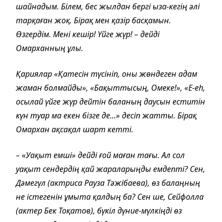
шайнадым. Білем, бес жылдан бергі ыза-кегің әлі
тарқаған жоқ. Бірақ мен қазір басқамын.
Өзгердім. Мені кешір! Үйге жүр! – дейді
Омарханның ұлы.
Қариялар «Қатесін түсініп, оны жөндеген адам
жаман болмайды», «Бақыттысың, Омеке!», «Е-еһ,
осылай үйге жүр дейтін баланың даусын еститін
күн туар ма екен бізге де...» десіп жатты. Бірақ
Омархан ақсақал шарт кетті.
– «Уақыт емші» дейді ғой маған тағы. Ал сол
уақыт сендердің қай жараларыңды емдепті? Сен,
Дәмегүл (актриса Рауза Тәжібаева), өз балаңның
не істегенін ұмыта қалдың ба? Сен ше, Сейфолла
(актер Бек Тоқатов), бүкіл дүние-мүлкіңді өз