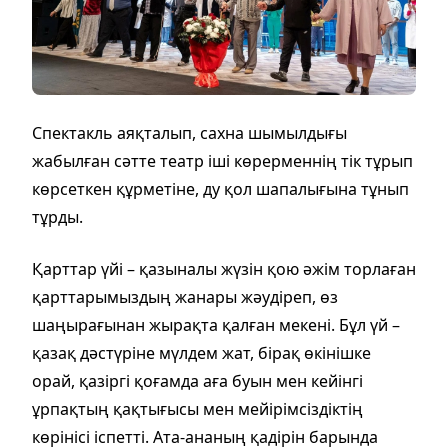
Спектакль аяқталып, сахна шымылдығы
жабылған сәтте театр іші көрерменнің тік тұрып
көрсеткен құрметіне, ду қол шапалығына тұнып
тұрды.
Қарттар үйі – қазыналы жүзін қою әжім торлаған
қарттарымыздың жанары жәудіреп, өз
шаңырағынан жырақта қалған мекені. Бұл үй –
қазақ дәстүріне мүлдем жат, бірақ өкінішке
орай, қазіргі қоғамда аға буын мен кейінгі
ұрпақтың қақтығысы мен мейірімсіздіктің
көрінісі іспетті. Ата-ананың қадірін барында