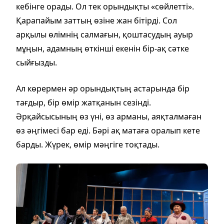
кебінге орады. Ол тек орындықты «сөйлетті».
Қарапайым заттың өзіне жан бітірді. Сол
арқылы өлімнің салмағын, қоштасудың ауыр
мұңын, адамның өткінші екенін бір-ақ сәтке
сыйғызды.
Ал көрермен әр орындықтың астарында бір
тағдыр, бір өмір жатқанын сезінді.
Әрқайсысының өз үні, өз арманы, аяқталмаған
өз әңгімесі бар еді. Бәрі ақ матаға оралып кете
барды. Жүрек, өмір мәңгіге тоқтады.