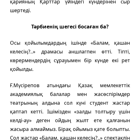
қарияның Қарттар үйіндегі күндерінен сыр
шертеді.
Тәрбиенің шегесі босаған ба?
Осы қойылымдардың ішінде «Балам, қашан
келесің?..» драмасы аншлагпен өтті. Тіпті,
көрермендердің сұрауымен бір күнде екі рет
қойылды.
Ғ.Мүсірепов атындағы Қазақ мемлекеттік
академиялық балалар мен жасөспірімдер
театрының алдына сол күні студент жастар
қаптап кетті. Ішімізден «залды толтыру үшін
келді-ау» деген ойдың жылт ете қалғанын
жасыра алмаймыз. Бірақ ойымыз қате болыпты.
Сол жастар «Балам, қашан келесің?..» спектаклін