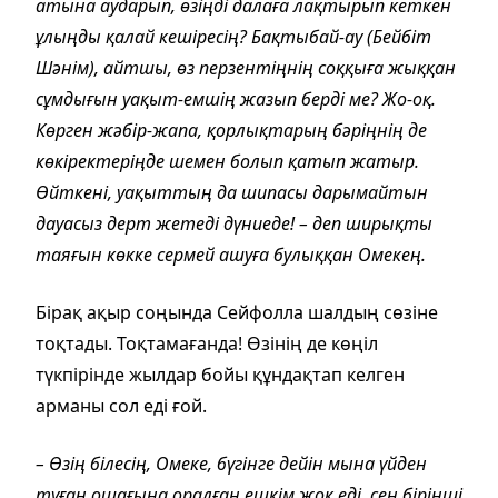
атына аударып, өзіңді далаға лақтырып кеткен
ұлыңды қалай кешіресің? Бақтыбай-ау (Бейбіт
Шәнім), айтшы, өз перзентіңнің соққыға жыққан
сұмдығын уақыт-емшің жазып берді ме? Жо-оқ.
Көрген жәбір-жапа, қорлықтарың бәріңнің де
көкіректеріңде шемен болып қатып жатыр.
Өйткені, уақыттың да шипасы дарымайтын
дауасыз дерт жетеді дүниеде! – деп ширықты
таяғын көкке сермей ашуға булыққан Омекең.
Бірақ ақыр соңында Сейфолла шалдың сөзіне
тоқтады. Тоқтамағанда! Өзінің де көңіл
түкпірінде жылдар бойы құндақтап келген
арманы сол еді ғой.
– Өзің білесің, Омеке, бүгінге дейін мына үйден
туған ошағына оралған ешкім жоқ еді, сен бірінші