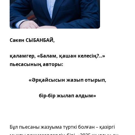
Сәкен СЫБАНБАЙ,
қаламгер, «Балам, қашан келесің?..»
пьесасының авторы:
«Әрқайсысын жазып отырып,
бір-бір жылап алдым»
Бұл пьесаны жазуыма түрткі болған – қазіргі