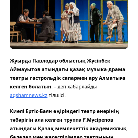
Жуырда Павлодар облыстық Жүсіпбек
Аймауытов атындағы қазақ музыка-драма
театры гастрольдік сапармен ару Алматыға
келген болатын
, – деп хабарлайды
aqshamnews.kz
тілшісі.
Киелі Ертіс-Баян өңіріндегі театр өнерінің
тәбәрігін ала келген труппа Ғ.Мүсірепов
атындағы Қазақ мемлекеттік академиялық
балалар мен жасөспірімдер театрының