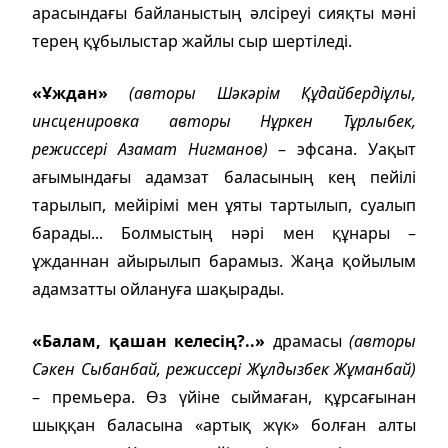
арасындағы байланыстың әлсіреуі сияқты мәні
терең құбылыстар жайлы сыр шертіледі.
«Ұждан»
(авторы Шәкәрім Құдайбердіұлы,
инсценировка авторы Нұркен Тұрлыбек,
режиссері Азамат Нигманов)
– эфсана. Уақыт
ағымындағы адамзат баласының кең пейілі
тарылып, мейірімі мен ұяты тартылып, суалып
барады... Болмыстың нәрі мен құнары –
ұжданнан айырылып барамыз. Жаңа қойылым
адамзатты ойлануға шақырады.
«Балам, қашан келесің?..»
драмасы
(авторы
Сәкен Сыбанбай, режиссері Жұлдызбек Жұманбай)
– премьера. Өз үйіне сыймаған, құрсағынан
шыққан баласына «артық жүк» болған алты