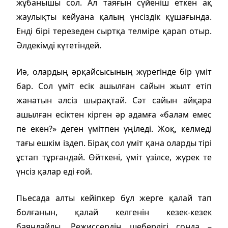
жұбанышы сол. Ал таяғын сүйеніш еткен ақ
жаулықты кейуана қалың үнсіздік құшағында.
Енді бірі терезеден сыртқа телміре қарап отыр.
Әлдекімді күтетіндей.
Иә, олардың әрқайсысының жүрегінде бір үміт
бар. Сол үміт есік ашылған сайын жылт етіп
жанатын әлсіз шырақтай. Сәт сайын айқара
ашылған есіктен кірген әр адамға «балам емес
пе екен?» деген үмітпен үңіледі. Жоқ, келмеді
тағы ешкім іздеп. Бірақ сол үміт қана оларды тірі
ұстап тұрғандай. Өйткені, үміт үзілсе, жүрек те
үнсіз қалар еді ғой.
Пьесада алты кейіпкер бұл жерге қалай тап
болғанын, қалай келгенін кезек-кезек
баяндайды. Режиссердің шеберлігі сонда –