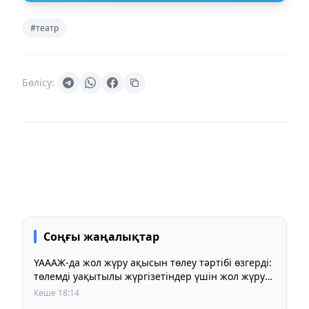
#театр
Бөлісу:
Соңғы жаңалықтар
ҮАААЖ-да жол жүру ақысын төлеу тәртібі өзгерді:
төлемді уақытылы жүргізетіндер үшін жол жүру
құны бұрынғы деңгейде сақталады
Кеше 18:14