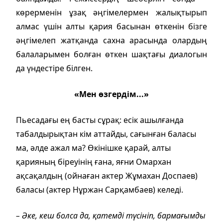
көрерменін ұзақ әңгімелермен жалықтырып
алмас үшін алты қария басынан өткенін бізге
әңгімелеп жатқанда сахна арасында олардың
балаларымен болған өткен шақтағы диалогын
да үндестіре білген.
«Мен өзгердім...»
Пьесадағы ең басты сұрақ: есік ашылғанда
табалдырықтан кім аттайды, сағынған баласы
ма, әлде ажал ма? Өкінішке қарай, алты
қарияның біреуінің ғана, яғни Омархан
ақсақалдың (ойнаған актер Жұмахан Доспаев)
баласы (актер Нұржан Сарқамбаев) келеді.
– Әке, кеш болса да, қатемді түсініп, бармағымды