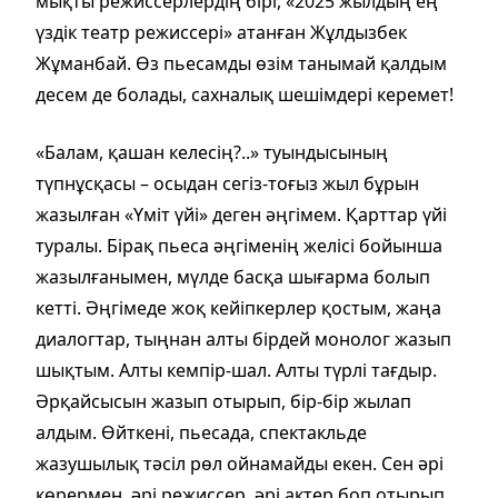
мықты режиссерлердің бірі, «2025 жылдың ең
үздік театр режиссері» атанған Жұлдызбек
Жұманбай. Өз пьесамды өзім танымай қалдым
десем де болады, сахналық шешімдері керемет!
«Балам, қашан келесің?..» туындысының
түпнұсқасы – осыдан сегіз-тоғыз жыл бұрын
жазылған «Үміт үйі» деген әңгімем. Қарттар үйі
туралы. Бірақ пьеса әңгіменің желісі бойынша
жазылғанымен, мүлде басқа шығарма болып
кетті. Әңгімеде жоқ кейіпкерлер қостым, жаңа
диалогтар, тыңнан алты бірдей монолог жазып
шықтым. Алты кемпір-шал. Алты түрлі тағдыр.
Әрқайсысын жазып отырып, бір-бір жылап
алдым. Өйткені, пьесада, спектакльде
жазушылық тәсіл рөл ойнамайды екен. Сен әрі
көрермен, әрі режиссер, әрі актер боп отырып