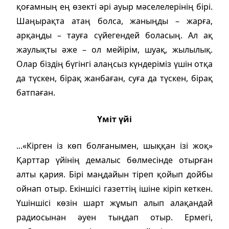
қоғамның ең өзекті әрі ауыр мәселелерінің бірі.
Шаңырақта атаң болса, жаныңды – жарға,
арқаңды – тауға сүйегендей боласың. Ал ақ
жаулықты әже – ол мейірім, шуақ, жылылық.
Олар біздің бүгінгі алаңсыз күндеріміз үшін отқа
да түскен, бірақ жанбаған, суға да түскен, бірақ
батпаған.
Үміт үйі
...«Кірген із көп болғанымен, шыққан ізі жоқ»
Қарттар үйінің демалыс бөлмесінде отырған
алты қария. Бірі маңдайын тіреп қойып дойбы
ойнап отыр. Екіншісі газеттің ішіне кіріп кеткен.
Үшіншісі көзін шарт жұмып алып алақандай
радиосынан әуен тыңдап отыр. Ермегі,