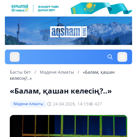
Басты бет
/
Мәдени Алматы
/
«Балам, қашан
келесің?..»
«Балам, қашан келесің?..»
24.04.2026, 14:15
427
Мәдени Алматы