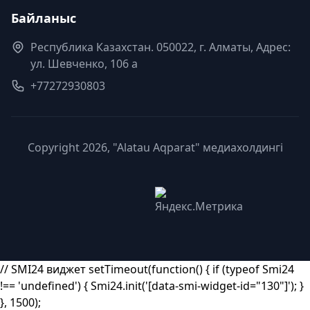
Байланыс
Республика Казахстан. 050022, г. Алматы, Адрес:
ул. Шевченко, 106 а
+77272930803
Copyright 2026, "Alatau Aqparat" медиахолдингі
// SMI24 виджет setTimeout(function() { if (typeof Smi24
!== 'undefined') { Smi24.init('[data-smi-widget-id="130"]'); }
}, 1500);