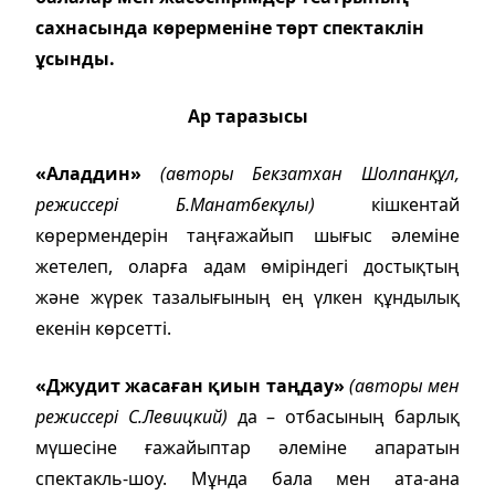
сахнасында көрерменіне төрт спектаклін
ұсынды.
Ар таразысы
«Аладдин»
(авторы Бекзатхан Шолпанқұл,
режиссері Б.Манатбекұлы)
кішкентай
көрермендерін таңғажайып шығыс әлеміне
жетелеп, оларға адам өміріндегі достықтың
және жүрек тазалығының ең үлкен құндылық
екенін көрсетті.
«Джудит жасаған қиын таңдау»
(авторы мен
режиссері С.Левицкий)
да – отбасының барлық
мүшесіне ғажайыптар әлеміне апаратын
спектакль-шоу. Мұнда бала мен ата-ана