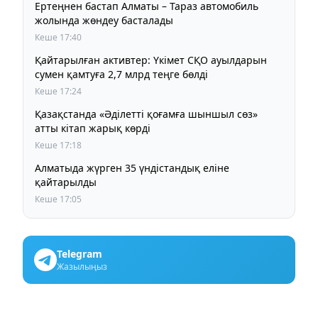
Ертеңнен бастап Алматы – Тараз автомобиль
жолында жөндеу басталады
Кеше 17:40
Қайтарылған активтер: Үкімет СҚО ауылдарын
сумен қамтуға 2,7 млрд теңге бөлді
Кеше 17:24
Қазақстанда «Әділетті қоғамға шыншыл сөз»
атты кітап жарық көрді
Кеше 17:18
Алматыда жүрген 35 үндістандық еліне
қайтарылды
Кеше 17:05
Telegram
Жазылыңыз