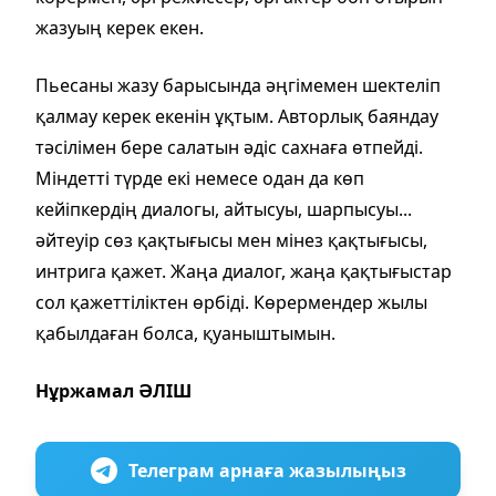
жазуың керек екен.
Пьесаны жазу барысында әңгімемен шектеліп
қалмау керек екенін ұқтым. Авторлық баяндау
тәсілімен бере салатын әдіс сахнаға өтпейді.
Міндетті түрде екі немесе одан да көп
кейіпкердің диалогы, айтысуы, шарпысуы...
әйтеуір сөз қақтығысы мен мінез қақтығысы,
интрига қажет. Жаңа диалог, жаңа қақтығыстар
сол қажеттіліктен өрбіді. Көрермендер жылы
қабылдаған болса, қуаныштымын.
Нұржамал ӘЛІШ
Телеграм арнаға жазылыңыз