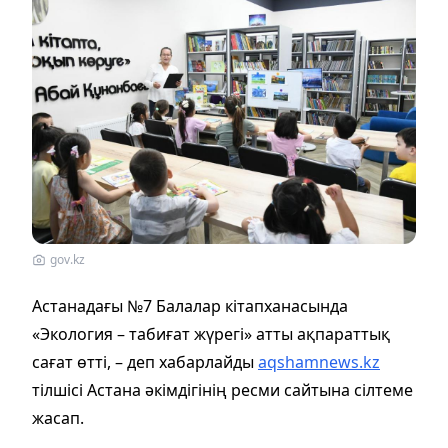
gov.kz
Астанадағы №7 Балалар кітапханасында
«Экология – табиғат жүрегі» атты ақпараттық
сағат өтті, – деп хабарлайды
aqshamnews.kz
тілшісі Астана әкімдігінің ресми сайтына сілтеме
жасап.