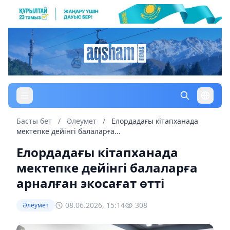
Басты бет
/
Әлеумет
/
Елордадағы кітапханада
мектепке дейінгі балаларға...
Елордадағы кітапханада
мектепке дейінгі балаларға
арналған экосағат өтті
08.06.2026, 15:14
308
Әлеумет