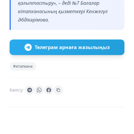
қалыптастыру», – деді №7 Балалар
кітапханасының қызметкері Кенжегүл
Әбдікәрімова.
Телеграм арнаға жазылыңыз
#кітапхана
Бөлісу: