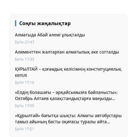
Соңғы жаңалықтар
Алматыда Абай әлемі ұлықталды
Бүгін 21:47
Алименттен жалтарған алматылық әке сотталды
Бүгін 17:33
ҚҰРЫЛТАЙ – қоғамдық келісімнің конституциялық
кепілі
Бүгін 17:16
«Елдің болашағы – әрқайсымызға байланысты»:
Октябрь Алтаев қазақстандықтарға маңызды
үндеу жасады
Бүгін 17:05
«Құрылтай» бағытқа шықты: Алматы автобустары
тамыз айының басты оқиғасы туралы айта
бастады
Бүгін 17:01