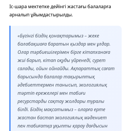
Іс-шара мектепке дейінгі жастағы балаларға
арналып ұйымдастырылды.
«Бүгінгі біздің қонақтарымыз – жеке
балабақшаға баратын қыздар мен ұлдар.
Олар тәрбиешілерімен бірге кітапханаға
жиі барып, кітап оқуды үйренеді, сурет
салады, ойын ойнайды. Ақпараттық сағат
барысында балалар тақырыптық
әдебиеттермен танысып, экологиялық
тәртіп ережелері мен табиғи
ресурстарды сақтау жолдары туралы
білді. Біздің мақсатымыз – оларға ерте
жастан бастап экологиялық мәдениет
пен табиғатқа ұқыпты қарау дағдысын