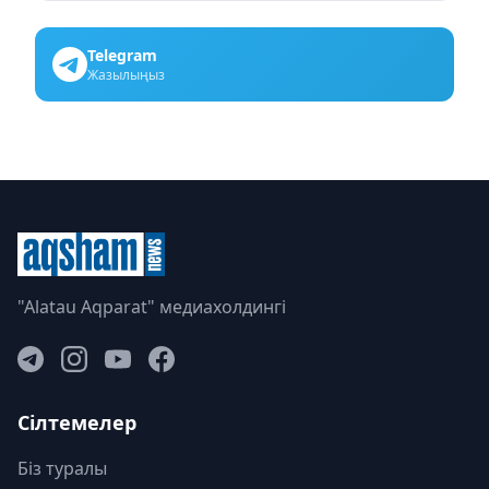
Telegram
Жазылыңыз
"Alatau Aqparat" медиахолдингі
Сілтемелер
Біз туралы