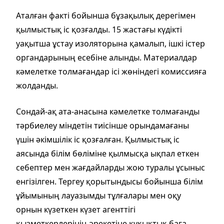
Аталған факті бойынша бұзақылық дерегімен
қылмыстық іс қозғалды. 15 жастағы күдікті
уақытша ұстау изоляторына қамалып, ішкі істер
органдарының есебіне алынды. Материалдар
кәмелетке толмағандар ісі жөніндегі комиссияға
жолданды.
Сондай-ақ ата-анасына кәмелетке толмағанды
тәрбиелеу міндетін тиісінше орындамағаны
үшін әкімшілік іс қозғалған. Қылмыстық іс
аясында білім бөліміне қылмысқа ықпал еткен
себептер мен жағдайларды жою туралы ұсыныс
енгізілген. Тергеу қорытындысы бойынша білім
ұйымының лауазымды тұлғалары мен оқу
орнын күзеткен күзет агенттігі
қызметкерлерінің әрекетіне құқықтық баға