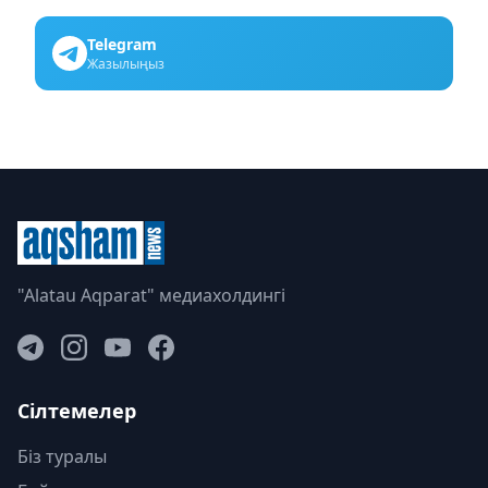
Telegram
Жазылыңыз
"Alatau Aqparat" медиахолдингі
Сілтемелер
Біз туралы