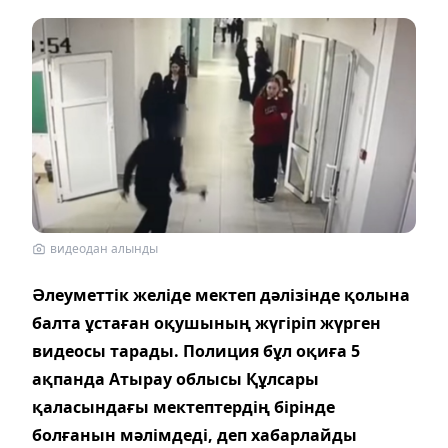
видеодан алынды
Әлеуметтік желіде мектеп дәлізінде қолына
балта ұстаған оқушының жүгіріп жүрген
видеосы тарады. Полиция бұл оқиға 5
ақпанда Атырау облысы Құлсары
қаласындағы мектептердің бірінде
болғанын мәлімдеді, деп хабарлайды