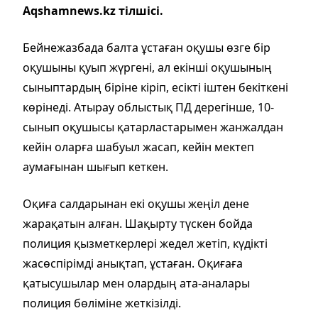
Aqshamnews.kz тілшісі.
Бейнежазбада балта ұстаған оқушы өзге бір
оқушыны қуып жүргені, ал екінші оқушының
сыныптардың біріне кіріп, есікті іштен бекіткені
көрінеді. Атырау облыстық ПД дерегінше, 10-
сынып оқушысы қатарластарымен жанжалдан
кейін оларға шабуыл жасап, кейін мектеп
аумағынан шығып кеткен.
Оқиға салдарынан екі оқушы жеңіл дене
жарақатын алған. Шақырту түскен бойда
полиция қызметкерлері жедел жетіп, күдікті
жасөспірімді анықтап, ұстаған. Оқиғаға
қатысушылар мен олардың ата-аналары
полиция бөліміне жеткізілді.