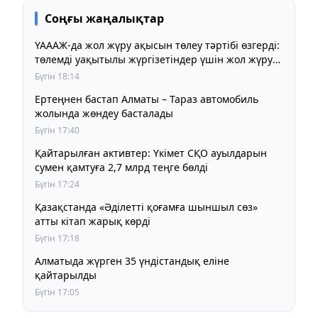
Соңғы жаңалықтар
ҮАААЖ-да жол жүру ақысын төлеу тәртібі өзгерді:
төлемді уақытылы жүргізетіндер үшін жол жүру
құны бұрынғы деңгейде сақталады
Бүгін 18:14
Ертеңнен бастап Алматы – Тараз автомобиль
жолында жөндеу басталады
Бүгін 17:40
Қайтарылған активтер: Үкімет СҚО ауылдарын
сумен қамтуға 2,7 млрд теңге бөлді
Бүгін 17:24
Қазақстанда «Әділетті қоғамға шыншыл сөз»
атты кітап жарық көрді
Бүгін 17:18
Алматыда жүрген 35 үндістандық еліне
қайтарылды
Бүгін 17:05