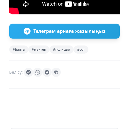
Телеграм арнаға жазылыңыз
#Балта
#мектеп
#полиция
#сот
Бөлісу: