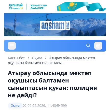
Басты бет
/
Оқиға
/
Атырау облысында мектеп
оқушысы балтамен сыныптасы...
Атырау облысында мектеп
оқушысы балтамен
сыныптасын қуған: полиция
не дейді?
06.02.2026, 11:43
599
Оқиға