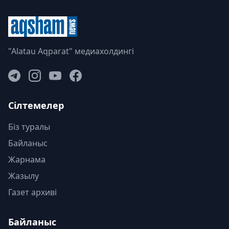
"Alatau Aqparat" медиахолдингі
Сілтемелер
Біз туралы
Байланыс
Жарнама
Жазылу
Газет архиві
Байланыс