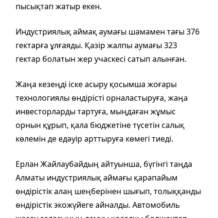
пысықтап жатыр екен.
Индустриялық аймақ аумағы шамамен тағы 376
гектарға ұлғаяды. Қазір жалпы аумағы 323
гектар болатын жер учаскесі сатып алынған.
Жаңа кезеңді іске асыру қосымша жоғары
технологиялы өндірісті орналастыруға, жаңа
инвесторларды тартуға, мыңдаған жұмыс
орнын құрып, қала бюджетіне түсетін салық
көлемін де едәуір арттыруға көмегі тиеді.
Ерлан Жайлаубайдың айтуынша, бүгінгі таңда
Алматы индустриялық аймағы қарапайым
өндірістік алаң шеңберінен шығып, толыққанды
өндірістік экожүйеге айналды. Автомобиль