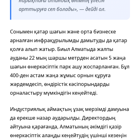
нарықтағы отандық өнімнің үлесін
арттыруға сеп болады», — дейді ол.
Сонымен қатар шағын және орта бизнеске
арналған инфрақұрылымды дамытуды да қатар
қолға алып жатыр. Биыл Алматыда жалпы
ауданы 22 мың шаршы метрден асатын 5 жаңа
шағын өнеркәсіптік парк ашу жоспарланған. Бұл
400-ден астам жаңа жұмыс орнын құруға
жәрдемдесіп, өндірістік кәсіпорындарды
орналастыру мүмкіндігін кеңейтеді.
Индустриялық аймақтың ұзақ мерзімді дамуына
да ерекше назар аударылды. Директордың
айтуына қарағанда, Алматының әкімдігі қазір
өнеркәсіптік алаңды кеңейтудің үшінші кезеңін