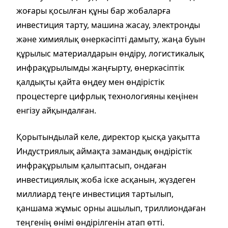
жоғары қосылған құны бар жобаларға
инвестиция тарту, машина жасау, электронды
және химиялық өнеркәсіпті дамыту, жаңа буын
құрылыс материалдарын өндіру, логистикалық
инфрақұрылымды жаңғырту, өнеркәсіптік
қалдықты қайта өңдеу мен өндірістік
процестерге цифрлық технологияны кеңінен
енгізу айқындалған.
Қорытындылай келе, директор қысқа уақытта
Индустриялық аймақта замандық өндірістік
инфрақұрылым қалыптасып, ондаған
инвестициялық жоба іске асқанын, жүздеген
миллиард теңге инвестиция тартылып,
қаншама жұмыс орны ашылып, триллиондаған
теңгенің өнімі өндірілгенін атап өтті.