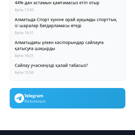
44%-дан астамын қамтамасыз етіп отыр
Бүгін 17:05
Алматыда Спорт күніне орай ауқымды спорттық
іс-шаралар бағдарламасы өтеді
Бүгін 16:31
Алматыдағы үлкен кәсіпорындар сайлауға
қатысуға шақырды
Бүгін 16:21
Сайлау учаскеңізді қалай табасыз?
Бүгін 15:50
Telegram
Жазылыңыз