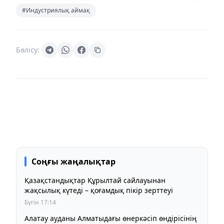
#Индустриялық аймақ
Бөлісу:
Соңғы жаңалықтар
Қазақстандықтар Құрылтай сайлауынан
жақсылық күтеді – қоғамдық пікір зерттеуі
Бүгін 17:14
Алатау ауданы Алматыдағы өнеркәсіп өндірісінің