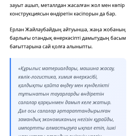
зауыт ашып, металлдан жасалған жол мен көпір
конструкциясын өндіретін кәсіпорын да бар.
Ерлан Жайлаубайдың айтуынша, жаңа жобаның
барлығы отандық өнеркәсіпті дамытудың басым
бағыттарына сай қолға алыныпты.
«Құрылыс материалдары, машина жасау,
көлік-логистика, химия өнеркәсібі,
қалдықты қайта өңдеу мен күнделікті
тұтынатын тауарларды өндіретін
салалар қарқынмен дамып келе жатыр.
Дәл осы салалар әртараптандырылған
замандық экономиканың негізін құрайды,
импортты алмастыруға ықпал етіп, ішкі