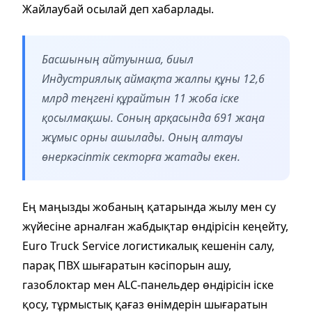
Жайлаубай осылай деп хабарлады.
Басшының айтуынша, биыл
Индустриялық аймақта жалпы құны 12,6
млрд теңгені құрайтын 11 жоба іске
қосылмақшы. Соның арқасында 691 жаңа
жұмыс орны ашылады. Оның алтауы
өнеркәсіптік секторға жатады екен.
Ең маңызды жобаның қатарында жылу мен су
жүйесіне арналған жабдықтар өндірісін кеңейту,
Euro Truck Service логистикалық кешенін салу,
парақ ПВХ шығаратын кәсіпорын ашу,
газоблоктар мен ALC-панельдер өндірісін іске
қосу, тұрмыстық қағаз өнімдерін шығаратын