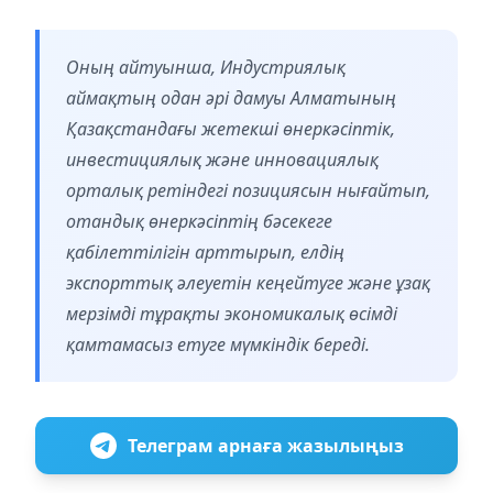
Оның айтуынша, Индустриялық
аймақтың одан әрі дамуы Алматының
Қазақстандағы жетекші өнеркәсіптік,
инвестициялық және инновациялық
орталық ретіндегі позициясын нығайтып,
отандық өнеркәсіптің бәсекеге
қабілеттілігін арттырып, елдің
экспорттық әлеуетін кеңейтуге және ұзақ
мерзімді тұрақты экономикалық өсімді
қамтамасыз етуге мүмкіндік береді.
Телеграм арнаға жазылыңыз