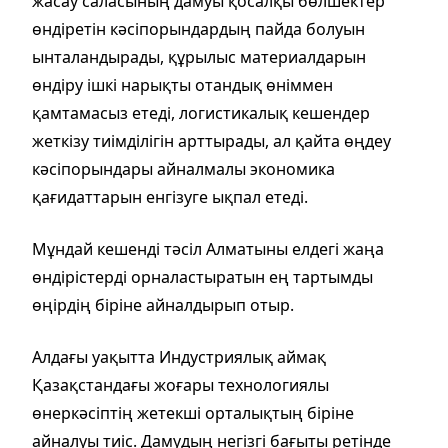
жасау саласының дамуы қосалқы бөлшектер
өндіретін кәсіпорындардың пайда болуын
ынталандырады, құрылыс материалдарын
өндіру ішкі нарықты отандық өніммен
қамтамасыз етеді, логистикалық кешендер
жеткізу тиімділігін арттырады, ал қайта өңдеу
кәсіпорындары айналмалы экономика
қағидаттарын енгізуге ықпал етеді.
Мұндай кешенді тәсіл Алматыны елдегі жаңа
өндірістерді орналастыратын ең тартымды
өңірдің біріне айналдырып отыр.
Алдағы уақытта Индустриялық аймақ
Қазақстандағы жоғары технологиялы
өнеркәсіптің жетекші орталықтың біріне
айналуы тиіс. Дамудың негізгі бағыты ретінде