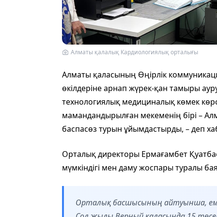
Алматы қалалық Кардиологиялық орталығы
Алматы қаласының Өңірлік коммуникац
өкілдеріне арнап жүрек-қан тамыры ау
технологиялық медициналық көмек көрс
мамандандырылған мекеменің бірі – А
баспасөз турын ұйымдастырды, – деп х
Орталық директоры Ермағамбет Қуатбаев
мүмкіндігі мен даму жоспары туралы бая
Орталық басшысының айтуынша, ем
Сол жылы Верный қаласында 15 төсе