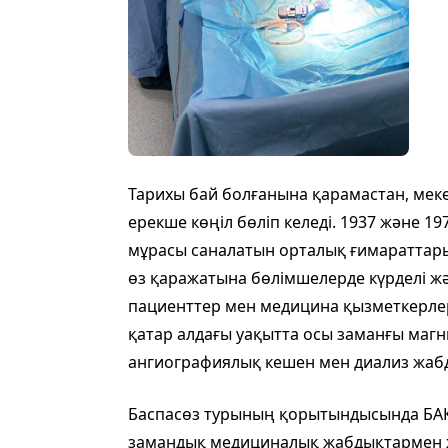
Тарихы бай болғанына қарамастан, м
ерекше көңіл бөліп келеді. 1937 және 
мұрасы саналатын орталық ғимараттар
өз қаражатына бөлімшелерде күрделі ж
пациенттер мен медицина қызметкерлер
қатар алдағы уақытта осы заманғы магн
ангиографиялық кешен мен диализ жаб
Баспасөз турының қорытындысында БАҚ 
замандық медициналық жабдықтармен ж