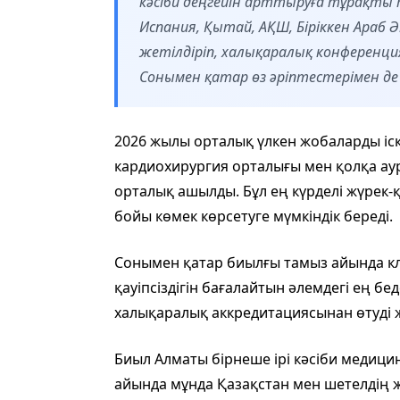
кәсіби деңгейін арттыруға тұрақты 
Испания, Қытай, АҚШ, Біріккен Араб Әм
жетілдіріп, халықаралық конференц
Сонымен қатар өз әріптестерімен де
2026 жылы орталық үлкен жобаларды і
кардиохирургия орталығы мен қолқа а
орталық ашылды. Бұл ең күрделі жүрек-
бойы көмек көрсетуге мүмкіндік береді.
Сонымен қатар биылғы тамыз айында к
қауіпсіздігін бағалайтын әлемдегі ең бе
халықаралық аккредитациясынан өтуді 
Биыл Алматы бірнеше ірі кәсіби медиц
айында мұнда Қазақстан мен шетелдің