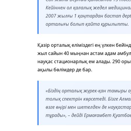
Кейіннен ол қалалық жедел медицина
2007 жылғы 1 қаңтардан бастап дер
орталығы болып қайта құрылыпты.
Қазір орталық еліміздегі ең үлкен бейі
жыл сайын 40 мыңнан астам адам амбул
науқас стационарлық ем алады. 290 оры
ақылы бөлімдер де бар.
«Біздің орталық жүрек-қан тамыры а
толық спектрін көрсетеді. Бізге Ал
өзге өңірі мен шетелден де науқастар
тұрады», – дейді Ермағамбет Қуатбае