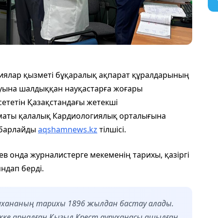
иялар қызметі бұқаралық ақпарат құралдарының
руына шалдыққан науқастарға жоғары
ететін Қазақстандағы жетекші
лматы қалалық Кардиологиялық орталығына
абарлайды
aqshamnews.kz
тілшісі.
 онда журналистерге мекеменің тарихы, қазіргі
ндап берді.
хананың тарихы 1896 жылдан бастау алады.
кке арналған Қызыл Крест ауруханасы ашылған.