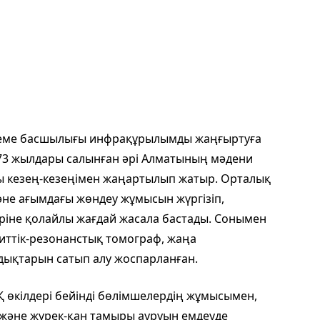
екеме басшылығы инфрақұрылымды жаңғыртуға
1973 жылдары салынған әрі Алматының мәдени
ы кезең-кезеңімен жаңартылып жатыр. Орталық
әне ағымдағы жөндеу жұмысын жүргізіп,
іне қолайлы жағдай жасала бастады. Сонымен
иттік-резонанстық томограф, жаңа
дықтарын сатып алу жоспарланған.
өкілдері бейінді бөлімшелердің жұмысымен,
әне жүрек-қан тамыры ауруын емдеуде