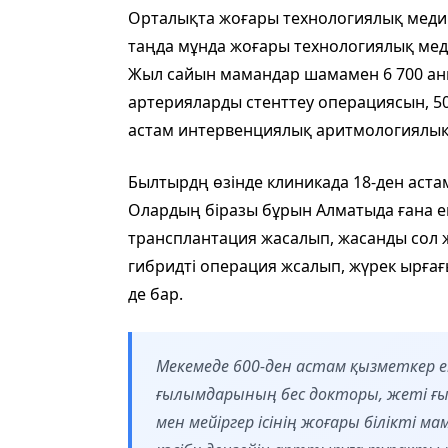
Орталықта жоғары технологиялық медици
таңда мұнда жоғары технологиялық меди
Жыл сайын мамандар шамамен 6 700 ан
артерияларды стенттеу операциясын, 5
астам интервенциялық аритмологиялық
Былтырдң өзінде клиникада 18-ден аста
Олардың біразы бұрын Алматыда ғана ем
трансплантация жасалып, жасанды сол
гибридті операция жсалып, жүрек ырғағ
де бар.
Мекемеде 600-ден астам қызметкер 
ғылымдарының бес докторы, жеті ғы
мен мейіргер ісінің жоғары білікті