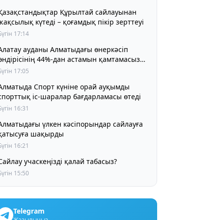
Қазақстандықтар Құрылтай сайлауынан
жақсылық күтеді – қоғамдық пікір зерттеуі
Бүгін 17:14
Алатау ауданы Алматыдағы өнеркәсіп
өндірісінің 44%-дан астамын қамтамасыз
етіп отыр
Бүгін 17:05
Алматыда Спорт күніне орай ауқымды
спорттық іс-шаралар бағдарламасы өтеді
Бүгін 16:31
Алматыдағы үлкен кәсіпорындар сайлауға
қатысуға шақырды
Бүгін 16:21
Сайлау учаскеңізді қалай табасыз?
Бүгін 15:50
Telegram
Жазылыңыз