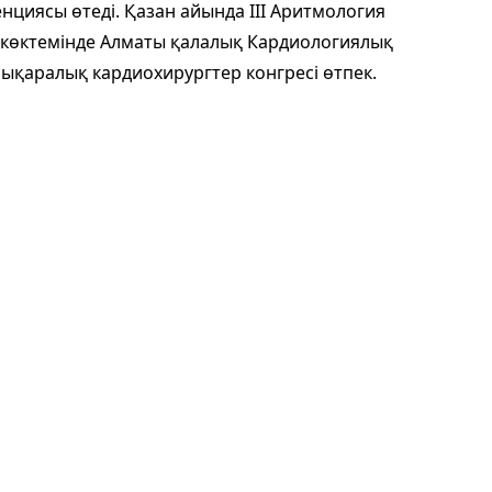
циясы өтеді. Қазан айында III Аритмология
 көктемінде Алматы қалалық Кардиологиялық
ықаралық кардиохирургтер конгресі өтпек.