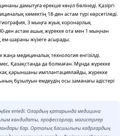
наны дамытуға ерекше көңіл бөлінеді. Қазіргі
циналық көмектің 18-ден астам түрі көрсетіледі.
гиография, 3 мыңға жуық коронарлық
00-ден астам ашық жүрекке ота мен 1 мыңнан
 ем-шараны жүзеге асырады.
м жаңа медициналық технология енгізілді.
ес, Қазақстанда да болмаған. Мұнда жүрекке
 жақ қарыншаны имплантациялайды, жүрекке
ының бұзылуын емдеудің осы заманағы әдістері
еңбек етеді. Олардың қатарында медицина
лым кандидаты, профессорлар, магистрлер
 мамандары бар. Орталық басшылығы кадрлардың