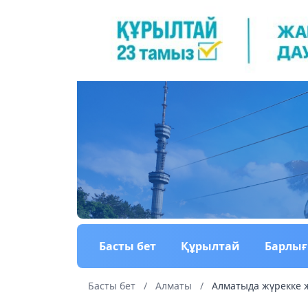
Басты бет
Құрылтай
Барлы
Басты бет
/
Алматы
/
Алматыда жүрекке ж