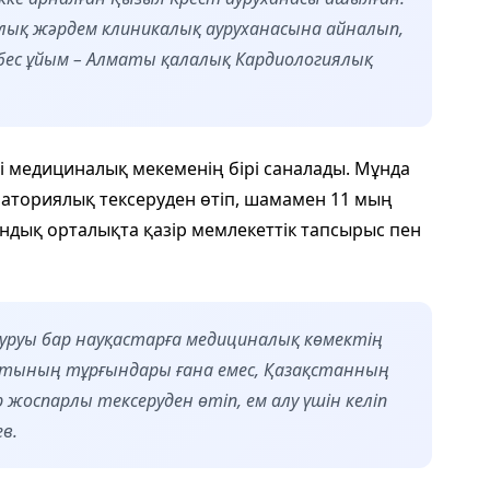
лық жәрдем клиникалық ауруханасына айналып,
бес ұйым – Алматы қалалық Кардиологиялық
нді медициналық мекеменің бірі саналады. Мұнда
аториялық тексеруден өтіп, шамамен 11 мың
ндық орталықта қазір мемлекеттік тапсырыс пен
уруы бар науқастарға медициналық көмектің
матының тұрғындары ғана емес, Қазақстанның
 жоспарлы тексеруден өтіп, ем алу үшін келіп
в.