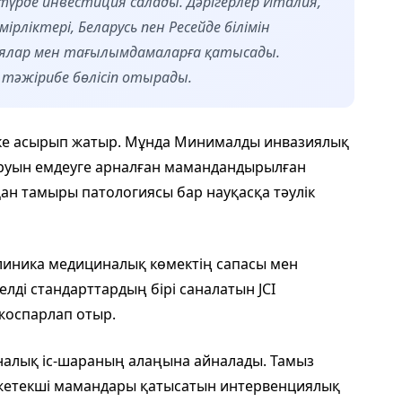
түрде инвестиция салады. Дәрігерлер Италия,
ірліктері, Беларусь пен Ресейде білімін
иялар мен тағылымдамаларға қатысады.
 тәжірибе бөлісіп отырады.
ске асырып жатыр. Мұнда Минималды инвазиялық
уруын емдеуге арналған мамандандырылған
қан тамыры патологиясы бар науқасқа тәулік
линика медициналық көмектің сапасы мен
делді стандарттардың бірі саналатын JCI
жоспарлап отыр.
иналық іс-шараның алаңына айналады. Тамыз
 жетекші мамандары қатысатын интервенциялық