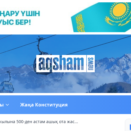
ғы
Жаңа Конституция
ылына 500-ден астам ашық ота жас...