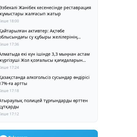
Өзбекәлі Жәнібек кесенесінде реставрация
жұмыстары жалғасып жатыр
Кеше 18:00
Қайтарылған активтер: Ақтөбе
облысындағы су құбыры желілерінің
құрылысына 5 млрд теңге бөлінді
Кеше 17:36
Алматыда екі күн ішінде 3,3 мыңнан астам
жүргізуші Жол қозғалысы қағидаларын
бұзды
Кеше 17:24
Қазақстанда алкогольсіз сусындар өндірісі
17%-ға артты
Кеше 17:18
Атыраулық полицей тұрғындарды өрттен
құтқарды
Кеше 17:12