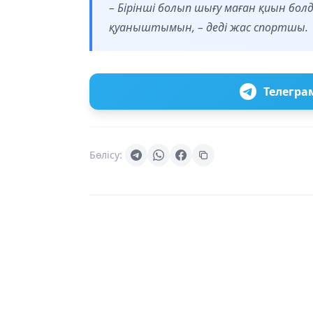
– Бірінші болып шығу маған қиын болд
қуаныштымын, – деді жас спортшы.
Телегра
Бөлісу: