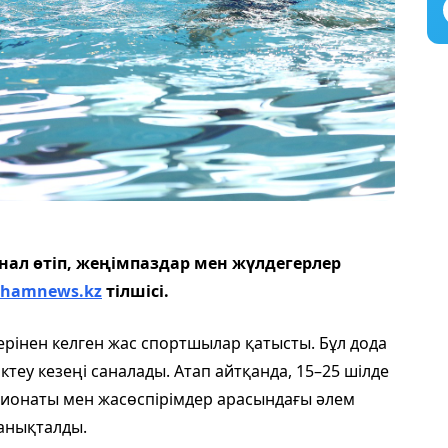
ал өтіп, жеңімпаздар мен жүлдегерлер
shamnews.kz
тілшісі.
рінен келген жас спортшылар қатысты. Бұл дода
теу кезеңі саналады. Атап айтқанда, 15–25 шілде
пионаты мен жасөспірімдер арасындағы әлем
анықталды.