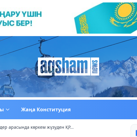
ғы
Жаңа Конституция
ер арасында көркем жүзуден ҚР...