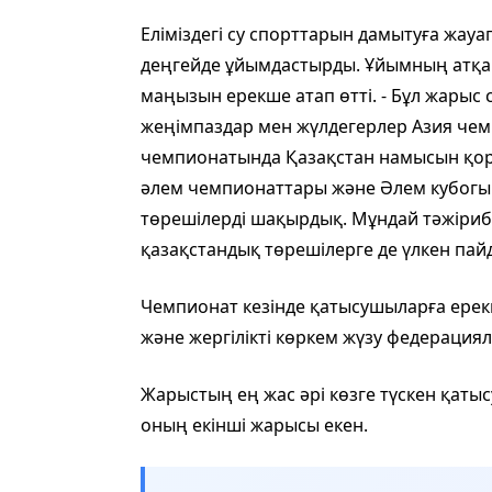
Еліміздегі су спорттарын дамытуға жау
деңгейде ұйымдастырды. Ұйымның атқа
маңызын ерекше атап өтті. - Бұл жарыс
жеңімпаздар мен жүлдегерлер Азия чем
чемпионатында Қазақстан намысын қор
әлем чемпионаттары және Әлем кубогын
төрешілерді шақырдық. Мұндай тәжіри
қазақстандық төрешілерге де үлкен пайд
Чемпионат кезінде қатысушыларға ерекш
және жергілікті көркем жүзу федерация
Жарыстың ең жас әрі көзге түскен қатыс
оның екінші жарысы екен.