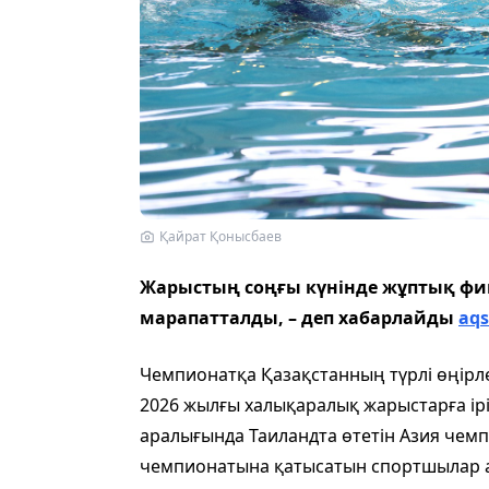
Қайрат Қонысбаев
Жарыстың соңғы күнінде жұптық фин
марапатталды, – деп хабарлайды
aq
Чемпионатқа Қазақстанның түрлі өңірле
2026 жылғы халықаралық жарыстарға ірік
аралығында Таиландта өтетін Азия чем
чемпионатына қатысатын спортшылар 