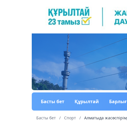
Басты бет
Құрылтай
Барлы
Басты бет
/
Спорт
/
Алматыда жасөспірімд