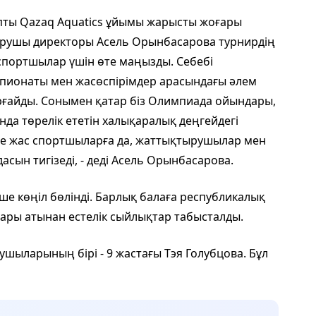
апты Qazaq Aquatics ұйымы жарысты жоғары
рушы директоры Асель Орынбасарова турнирдің
 спортшылар үшін өте маңызды. Себебі
пионаты мен жасөспірімдер арасындағы әлем
ғайды. Сонымен қатар біз Олимпиада ойындары,
да төрелік ететін халықаралық деңгейдегі
бе жас спортшыларға да, жаттықтырушылар мен
асын тигізеді, - деді Асель Орынбасарова.
е көңіл бөлінді. Барлық балаға республикалық
лары атынан естелік сыйлықтар табысталды.
ушыларының бірі - 9 жастағы Тэя Голубцова. Бұл