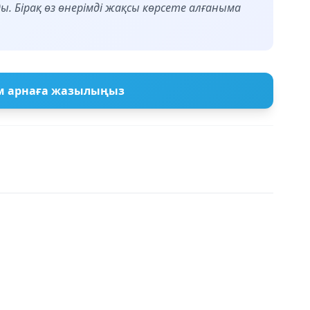
ы. Бірақ өз өнерімді жақсы көрсете алғаныма
м арнаға жазылыңыз