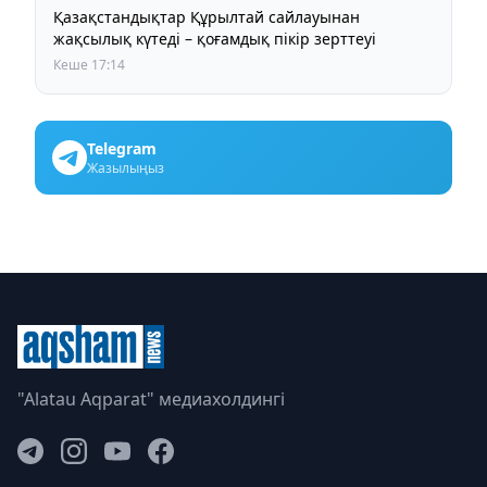
Қазақстандықтар Құрылтай сайлауынан
жақсылық күтеді – қоғамдық пікір зерттеуі
Кеше 17:14
Telegram
Жазылыңыз
"Alatau Aqparat" медиахолдингі