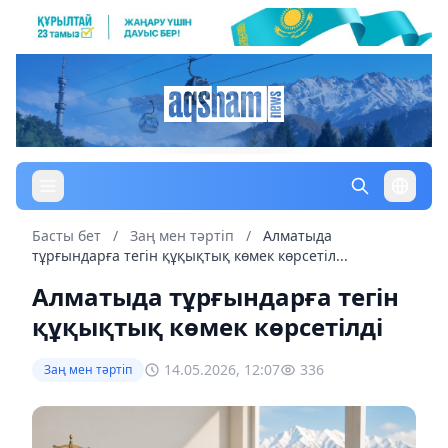
Басты бет
/
Заң мен тəртіп
/
Алматыда
тұрғындарға тегін құқықтық көмек көрсетіл...
Алматыда тұрғындарға тегін
құқықтық көмек көрсетілді
14.05.2026, 12:07
336
Заң мен тəртіп