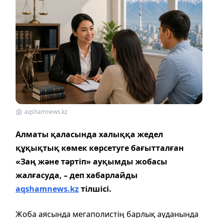
aqshamnews.kz
Алматы қаласында халыққа жедел
құқықтық көмек көрсетуге бағытталған
«Заң және тәртіп» ауқымды жобасы
жалғасуда, – деп хабарлайды
aqshamnews.kz
тілшісі.
Жоба аясында мегаполистің барлық ауданында