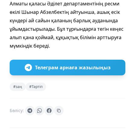
Алматы қаласы Әділет департаментінің ресми
өкілі Шынар Абзелбектің айтуынша, ашық есік
күндері ай сайын қаланың барлық ауданында
ұйымдастырылады. Бұл тұрғындарға тегін кеңес
алып қана қоймай, құқықтық білімін арттыруға
мүмкіндік береді.
Телеграм арнаға жазылыңыз
#заң
#Тәртіп
Бөлісу: