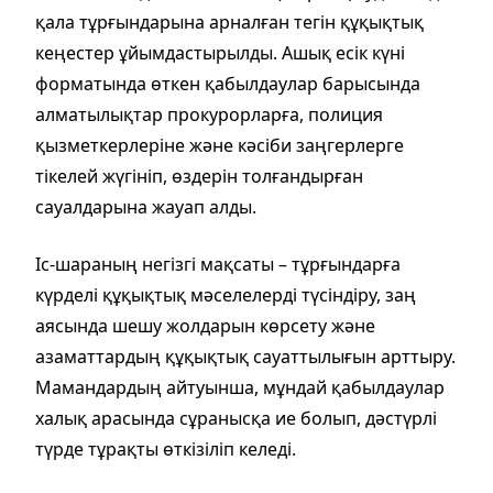
қала тұрғындарына арналған тегін құқықтық
кеңестер ұйымдастырылды. Ашық есік күні
форматында өткен қабылдаулар барысында
алматылықтар прокурорларға, полиция
қызметкерлеріне және кәсіби заңгерлерге
тікелей жүгініп, өздерін толғандырған
сауалдарына жауап алды.
Іс-шараның негізгі мақсаты – тұрғындарға
күрделі құқықтық мәселелерді түсіндіру, заң
аясында шешу жолдарын көрсету және
азаматтардың құқықтық сауаттылығын арттыру.
Мамандардың айтуынша, мұндай қабылдаулар
халық арасында сұранысқа ие болып, дәстүрлі
түрде тұрақты өткізіліп келеді.