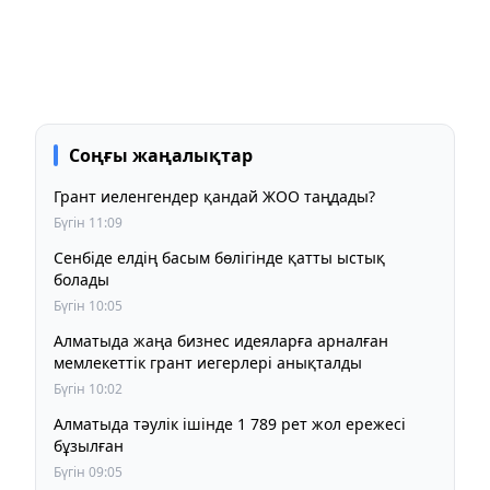
Соңғы жаңалықтар
Грант иеленгендер қандай ЖОО таңдады?
Бүгін 11:09
Сенбіде елдің басым бөлігінде қатты ыстық
болады
Бүгін 10:05
Алматыда жаңа бизнес идеяларға арналған
мемлекеттік грант иегерлері анықталды
Бүгін 10:02
Алматыда тәулік ішінде 1 789 рет жол ережесі
бұзылған
Бүгін 09:05