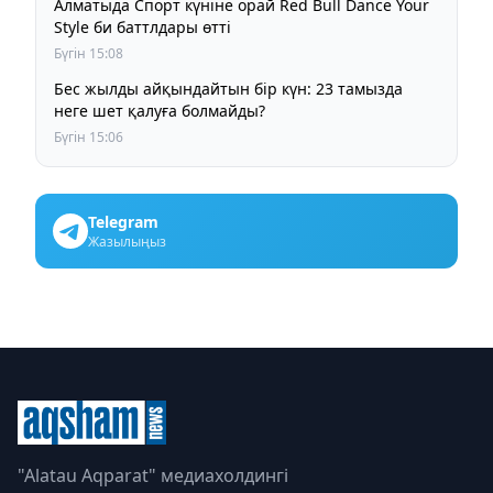
Алматыда Спорт күніне орай Red Bull Dance Your
Style би баттлдары өтті
Бүгін 15:08
Бес жылды айқындайтын бір күн: 23 тамызда
неге шет қалуға болмайды?
Бүгін 15:06
Telegram
Жазылыңыз
"Alatau Aqparat" медиахолдингі