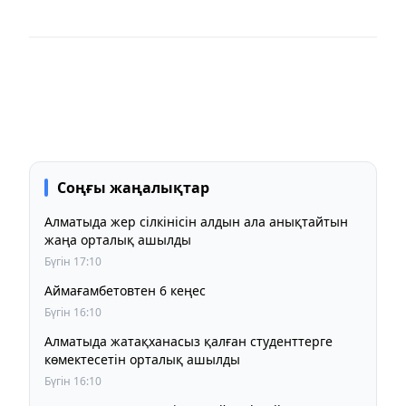
Соңғы жаңалықтар
Алматыда жер сілкінісін алдын ала анықтайтын
жаңа орталық ашылды
Бүгін 17:10
Аймағамбетовтен 6 кеңес
Бүгін 16:10
Алматыда жатақханасыз қалған студенттерге
көмектесетін орталық ашылды
Бүгін 16:10