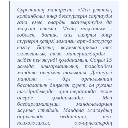
Суретшінің манифесті: «Мен ұлттық
қолданбалы өнер дәстүрлерін сақтауды
ғана емес, оларды жаңғыртуды да
мақсат етемін. Менің мақсатым -
гобелен, батик, киіз сияқты өнер
түрлерін қазіргі заманғы арт-дискурсқа
енгізу. Барлық жұмыстарыма тек
экологиялық таза материалдарды –
жібек пен жүнді қолданамын. Соңғы 15
жылда шығармашылық тәжірибем
мандала өнерімен толықты. Дәстүрлі
мандала – бұл орталықтан
басталатын дөңгелек сурет, ол рухани
тәжірибелерде, арт-терапияда және
өнерде қолданылады. Мен
бағдарламалаушы мандалалармен
жұмыс істеймін. Мандала жасаудың
барысында медитация, түс
психологиясы, ою-өрнектердің