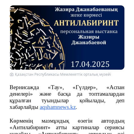
Қазақстан Республикасы Мемлекеттік орталық музейі
Вернисажда «Тау», «Гүлдер», «Аспан
денелері» және басқа да топтамалардан
құралған туындылар қойылады, деп
хабарлайды
aqshamnews.kz
.
Көрменің мазмұндық өзегін автордың
«Антилабиринт» атты картиналар сериясы
құрайды. «Антилабиринт» –автордың өзі