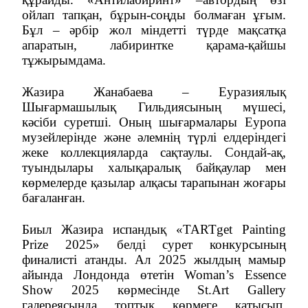
ойлап тапқан, бұрын-соңды болмаған ұғым.
Бұл – әрбір жол міндетті түрде мақсатқа
апаратын, лабиринтке қарама-қайшы
тұжырымдама.
Жазира Жанабаева – Еуразиялық
Шығармашылық Гильдиясының мүшесі,
кәсіби суретші. Оның шығармалары Еуропа
музейлерінде және әлемнің түрлі елдеріндегі
жеке коллекцияларда сақтаулы. Сондай-ақ,
туындылары халықаралық байқаулар мен
көрмелерде қазылар алқасы тарапынан жоғары
бағаланған.
Биыл Жазира испандық «TARTget Painting
Prize 2025» белді сурет конкурсының
финалисті атанды. Ал 2025 жылдың мамыр
айында Лондонда өтетін Woman’s Essence
Show 2025 көрмесінде St.Art Gallery
галереясында топтық көрмеге қатысып,