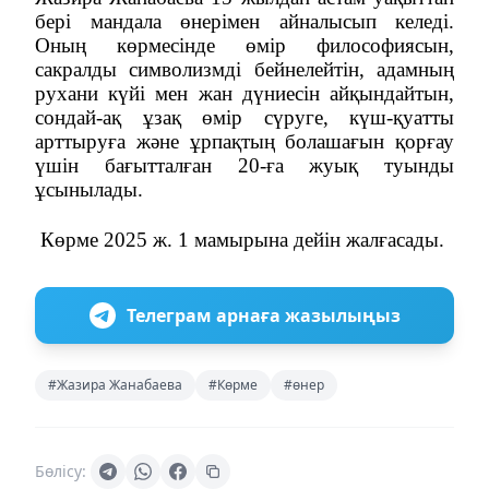
бері мандала өнерімен айналысып келеді.
Оның көрмесінде өмір философиясын,
сакралды символизмді бейнелейтін, адамның
рухани күйі мен жан дүниесін айқындайтын,
сондай-ақ ұзақ өмір сүруге, күш-қуатты
арттыруға және ұрпақтың болашағын қорғау
үшін бағытталған 20-ға жуық туынды
ұсынылады.
Көрме 2025 ж. 1 мамырына дейін жалғасады.
Телеграм арнаға жазылыңыз
#Жазира Жанабаева
#Көрме
#өнер
Бөлісу: