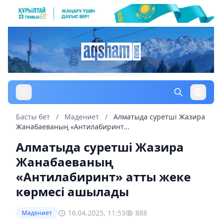
Басты бет
/
Мәдениет
/
Алматыда суретші Жазира
Жанабаеваның «Антилабиринт...
Алматыда суретші Жазира
Жанабаеваның
«Антилабиринт» атты жеке
көрмесі ашылады
16.04.2025, 11:53
888
Мәдениет