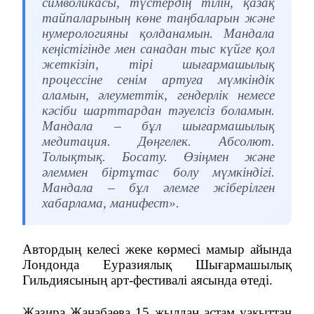
символикасы, түстердің тілін, қазақ
тайпаларының көне таңбаларын және
нумерологияны қолданамын. Мандала
кеңістігінде мен санадан тыс күйге қол
жеткізіп, тірі шығармашылық
процессіне сенім артуға мүмкіндік
аламын, әлеуметтік, гендерлік немесе
кәсіби шарттардан тәуелсіз боламын.
Мандала – бұл шығармашылық
медитация. Дөңгелек. Абсолют.
Толықтық. Босату. Өзіңмен және
әлеммен біртұтас болу мүмкіндігі.
Мандала – бұл әлемге жіберілген
хабарлама, манифест».
Автордың келесі жеке көрмесі мамыр айында
Лондонда Еуразиялық Шығармашылық
Гильдиясының арт-фестивалі аясында өтеді.
Жазира Жанабаева 15 жылдан астам уақыттан