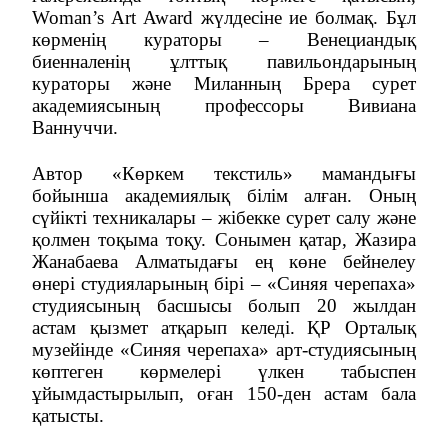
Woman’s Art Award жүлдесіне ие болмақ. Бұл
көрменің кураторы – Венециандық
биенналенің ұлттық павильондарының
кураторы және Миланның Брера сурет
академиясының профессоры Вивиана
Ваннуччи.
Автор «Көркем текстиль» мамандығы
бойынша академиялық білім алған. Оның
сүйікті техникалары – жібекке сурет салу және
қолмен тоқыма тоқу. Сонымен қатар, Жазира
Жанабаева Алматыдағы ең көне бейнелеу
өнері студияларының бірі – «Синяя черепаха»
студиясының басшысы болып 20 жылдан
астам қызмет атқарып келеді.
ҚР Орталық
музейінде «Синяя черепаха» арт-студиясының
көптеген көрмелері үлкен табыспен
ұйымдастырылып, оған 150-ден астам бала
қатысты.