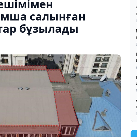
ешімімен
ымша салынған
тар бұзылады