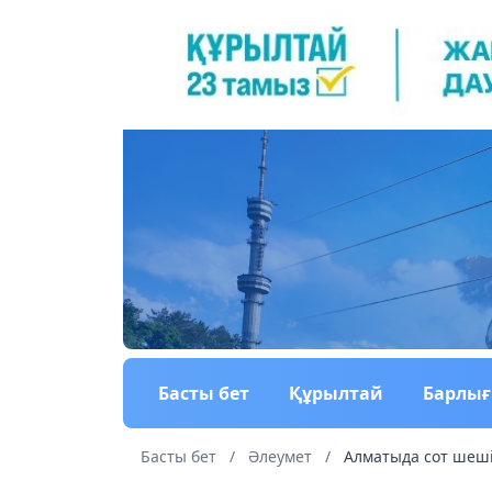
Басты бет
Құрылтай
Барлы
Басты бет
/
Әлеумет
/
Алматыда сот шеші