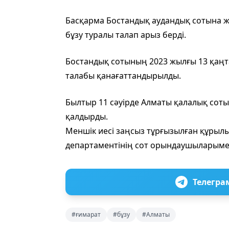
Басқарма Бостандық аудандық сотына ж
бұзу туралы талап арыз берді.
Бостандық сотының 2023 жылғы 13 қаң
талабы қанағаттандырылды.
Былтыр 11 сәуірде Алматы қалалық соты 
қалдырды.
Меншік иесі заңсыз тұрғызылған құрылы
департаментінің сот орындаушыларымен бі
Телегра
#ғимарат
#бұзу
#Алматы