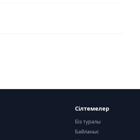
Сілтемелер
Біз туралы
Байланыс