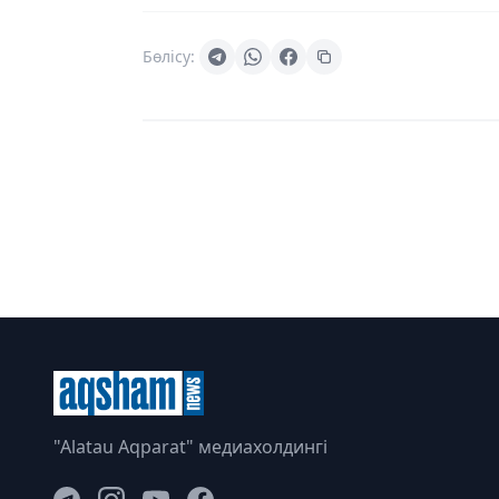
Бөлісу:
"Alatau Aqparat" медиахолдингі