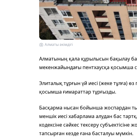
Алматы әкімдігі
Алматының қала құрылысын бақылау ба
мекенжайындағы пентхаусқа қосымша с
Элиталық тұрғын үй иесі (жеке тұлға) ө
қосымша ғимараттар тұрғызды.
Басқарма нысан бойынша жоспардан тыс 
меншік иесі хабарлама алудан бас тартқан
кодексіне сәйкес тексеру субъектісіне ж
тапсырған кезде ғана басталуы мүмкін.