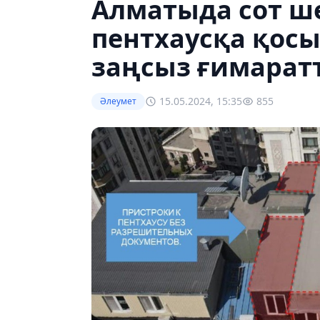
Алматыда сот ш
пентхаусқа қос
заңсыз ғимарат
15.05.2024, 15:35
855
Әлеумет