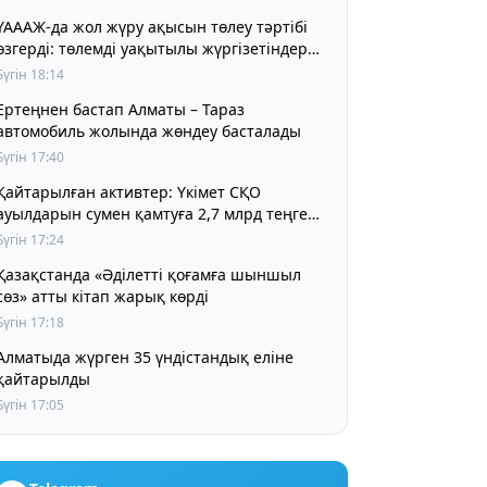
ҮАААЖ-да жол жүру ақысын төлеу тәртібі
өзгерді: төлемді уақытылы жүргізетіндер
үшін жол жүру құны бұрынғы деңгейде
Бүгін 18:14
сақталады
Ертеңнен бастап Алматы – Тараз
автомобиль жолында жөндеу басталады
Бүгін 17:40
Қайтарылған активтер: Үкімет СҚО
ауылдарын сумен қамтуға 2,7 млрд теңге
бөлді
Бүгін 17:24
Қазақстанда «Әділетті қоғамға шыншыл
сөз» атты кітап жарық көрді
Бүгін 17:18
Алматыда жүрген 35 үндістандық еліне
қайтарылды
Бүгін 17:05