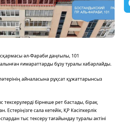
сқармасы әл-Фараби даңғылы, 101
алынған ғимараттарды бұзу туралы хабарлайды.
з пәтерінің айналасына рұқсат құжаттарынсыз
тексерулерді бірнеше рет бастады, бірақ
. Естеріңізге сала кетейік, ҚР Кәсіпкерлік
оспардан тыс тексеру тағайындау туралы актіні