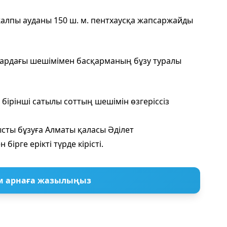
алпы ауданы 150 ш. м. пентхаусқа жапсаржайды
тардағы шешімімен басқарманың бұзу туралы
бірінші сатылы соттың шешімін өзгеріссіз
сты бұзуға Алматы қаласы Әділет
рге ерікті түрде кірісті.
м арнаға жазылыңыз