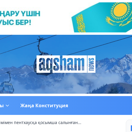
ғы
Жаңа Конституция
мімен пентхаусқа қосымша салынған...