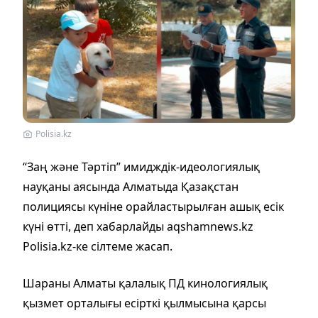
Polisia.kz
“Заң және Тәртіп” имидждік-идеологиялық
науқаны аясында Алматыда Қазақстан
полициясы күніне орайластырылған ашық есік
күні өтті, деп хабарлайды aqshamnews.kz
Polisia.kz-ке сілтеме жасап.
Шараны Алматы қалалық ПД кинологиялық
қызмет орталығы есірткі қылмысына қарсы