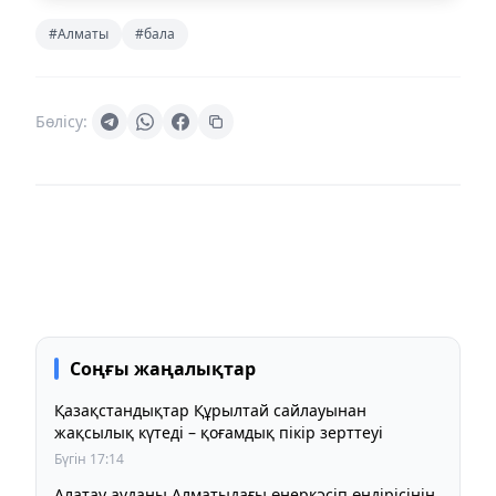
#Алматы
#бала
Бөлісу:
Соңғы жаңалықтар
Қазақстандықтар Құрылтай сайлауынан
жақсылық күтеді – қоғамдық пікір зерттеуі
Бүгін 17:14
Алатау ауданы Алматыдағы өнеркәсіп өндірісінің