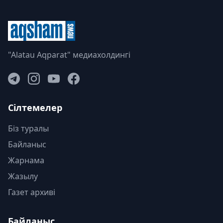
"Alatau Aqparat" медиахолдингі
Сілтемелер
Біз туралы
Байланыс
Жарнама
Жазылу
Газет архиві
Байланыс