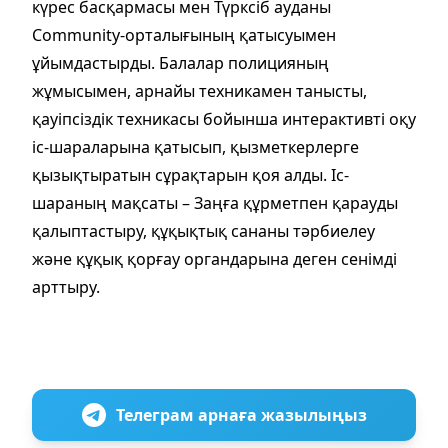
күрес басқармасы мен Түрксіб ауданы
Community-орталығының қатысуымен
ұйымдастырды. Балалар полицияның
жұмысымен, арнайы техникамен танысты,
қауіпсіздік техникасы бойынша интерактивті оқу
іс-шараларына қатысып, қызметкерлерге
қызықтыратын сұрақтарын қоя алды. Іс-
шараның мақсаты – Заңға құрметпен қарауды
қалыптастыру, құқықтық сананы тәрбиелеу
және құқық қорғау органдарына деген сенімді
арттыру.
Телеграм арнаға жазылыңыз