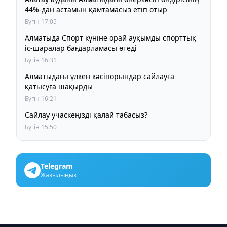
44%-дан астамын қамтамасыз етіп отыр
Бүгін 17:05
Алматыда Спорт күніне орай ауқымды спорттық
іс-шаралар бағдарламасы өтеді
Бүгін 16:31
Алматыдағы үлкен кәсіпорындар сайлауға
қатысуға шақырды
Бүгін 16:21
Сайлау учаскеңізді қалай табасыз?
Бүгін 15:50
Telegram
Жазылыңыз