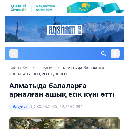
Басты бет
/
Әлеумет
/
Алматыда балаларға
арналған ашық есік күні өтті
Алматыда балаларға
арналған ашық есік күні өтті
30.06.2025, 12:11
994
Әлеумет