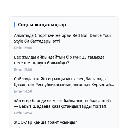
Соңғы жаңалықтар
Алматыда Спорт күніне орай Red Bull Dance Your
Style би баттлдары өтті
Бүгін 15:08
Бес жылды айқындайтын бір күн: 23 тамызда
неге шет қалуға болмайды?
Бүгін 15:06
Сайлаудан кейін ең маңызды кезең басталады:
Қазақстан Республикасының алғашқы Құрылтайы
қалай жұмыс істейді?
Бүгін 14:58
«Ал егер бәрі де өзімізге байланысты болса ше?»
— Бақыт Шадаева қазақстандықтарды тоқтап,
ойлануға шақырды
Бүгін 14:54
ЖОО-лар қанша грант ұсынды?