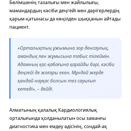
Бөлімшенің тазалығы мен жайлылығы,
мамандардың кәсіби деңгейі мен дәрігерлердің
қарым-қатынасы да көңілден шыққанын айтады
пациент.
«Орталықтың ұжымына зор денсаулық,
амандық пен жұмысына табыс тілеймін.
Адамның қас-қабағына қарайды бәрі, кәсіби
деңгейі де жоғары екен. Мұндай жерде
қандай науқас болсын тез сауығып
кетеді», – дейді.
Алматының қалалық Кардиологиялық
орталығында қолданылатын осы заманғы
диагностика мен емдеу әдісінің, сондай-ақ