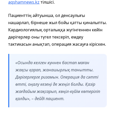
aqshamnews.kz
тілшісі.
Пациенттің айтуынша, ол денсаулығы
нашарлап, бірнеше жыл бойы қатты қиналыпты.
Кардиологиялық орталыққа жүгінгеннен кейін
дәрігерлер оны түгел тексеріп, емдеу
тактикасын анықтап, операция жасауға кіріскен.
«Осында келген күннен бастап маған
жақсы қарап, жанашырлық танытты.
Дәрігерлерге ризамын. Операция да сәтті
өтті, оңалу кезеңі де жеңіл болды. Қазір
жағдайым жақсарып, көңіл-күйім көтеріліп
қалды», – дейді пациент.