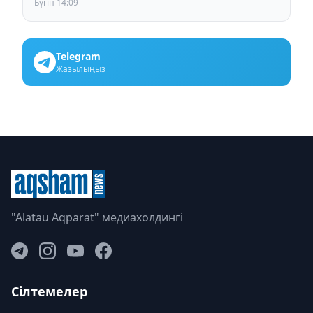
Бүгін 14:09
Telegram
Жазылыңыз
"Alatau Aqparat" медиахолдингі
Сілтемелер