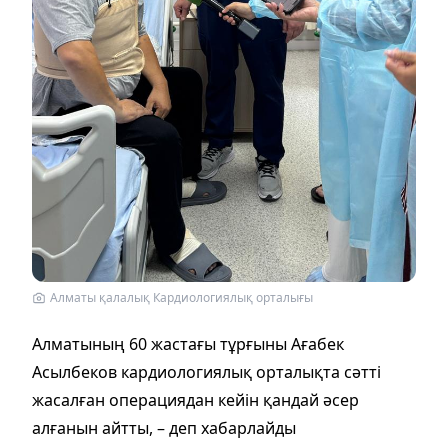
Алматы қалалық Кардиологиялық орталығы
Алматының 60 жастағы тұрғыны Ағабек
Асылбеков кардиологиялық орталықта сәтті
жасалған операциядан кейін қандай әсер
алғанын айтты, – деп хабарлайды