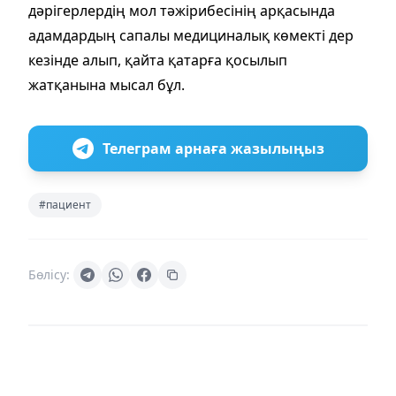
дәрігерлердің мол тәжірибесінің арқасында
адамдардың сапалы медициналық көмекті дер
кезінде алып, қайта қатарға қосылып
жатқанына мысал бұл.
Телеграм арнаға жазылыңыз
#пациент
Бөлісу: